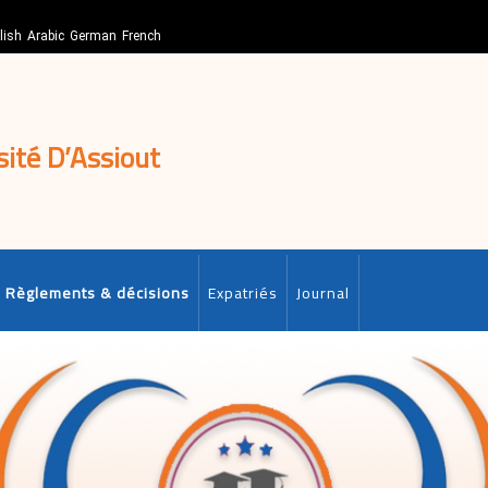
lish
Arabic
German
French
sité D’Assiout
Règlements & décisions
Expatriés
Journal