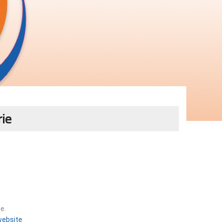
rie
e.
 website