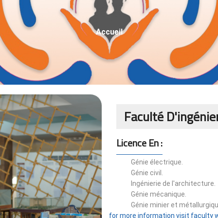
Fil
Accueil
D'Ariane
Faculté D'ingénie
Licence En :
Génie électrique.
Génie civil.
Ingénierie de l'architecture.
Génie mécanique.
Génie minier et métallurgiqu
for more information visit faculty