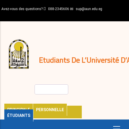
Aller
Avez-vous des questions?
088-2345606
sup@aun.edu.eg
au
contenu
N-
principal
Home
Règlements
&
décisions
Expatriés
Journal
Etudiants De L’Université D’
Rechercher
PRINCIPALE
PERSONNELLE
ÉTUDIANTS