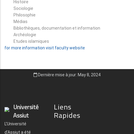
Histoire
Sociologie
Philosophie
Médias
Bibliothèques, documentation et information
Archéologie
Etudes islamiques
for more information visit faculty website
Dernière mise à jour: May 8, 2024
Liens
Université
Rapides
Assiut
L'Université
d'Assiut a été