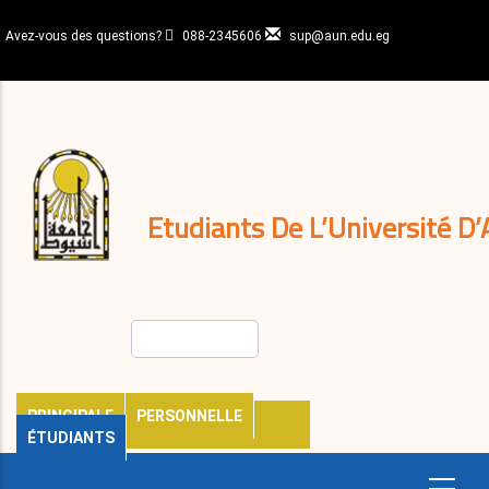
Aller
au
Avez-vous des questions?
088-2345606
sup@aun.edu.eg
contenu
N-
principal
Home
Règlements
&
décisions
Expatriés
Journal
Etudiants De L’Université D’
Rechercher
PRINCIPALE
PERSONNELLE
ÉTUDIANTS