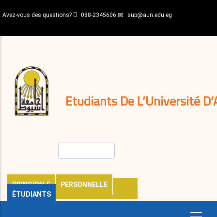
Aller
Avez-vous des questions?
088-2345606
sup@aun.edu.eg
au
contenu
N-
principal
Home
Règlements
&
décisions
Expatriés
Journal
Etudiants De L’Université D’
Rechercher
PRINCIPALE
PERSONNELLE
ÉTUDIANTS