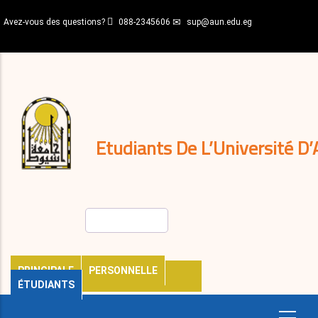
Aller
Avez-vous des questions?
088-2345606
sup@aun.edu.eg
au
contenu
N-
principal
Home
Règlements
&
décisions
Expatriés
Journal
Etudiants De L’Université D’
Rechercher
PRINCIPALE
PERSONNELLE
ÉTUDIANTS