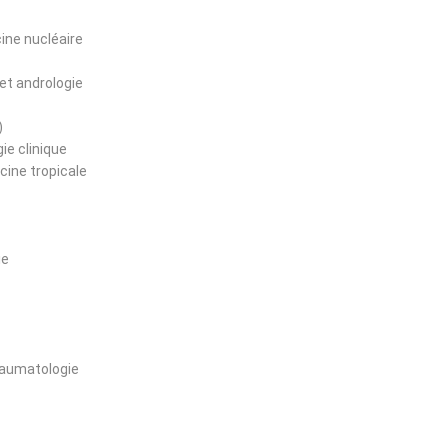
ine nucléaire
et andrologie
)
ie clinique
cine tropicale
ie
raumatologie