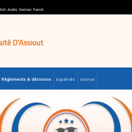
lish
Arabic
German
French
sité D’Assiout
Règlements & décisions
Expatriés
Journal