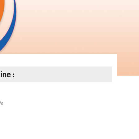
ine :
fs