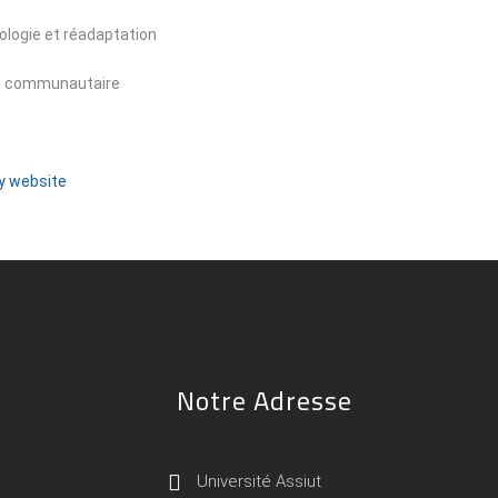
logie et réadaptation
ne communautaire
ty website
Notre Adresse
Université Assiut