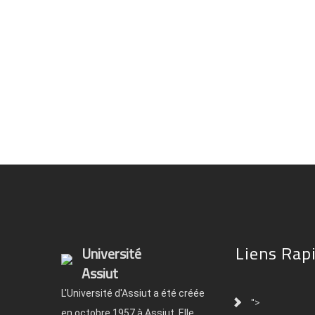
Liens Rap
Université
Assiut
L'Université d'Assiut a été créée
">
en octobre 1957 à Assiut. Elle