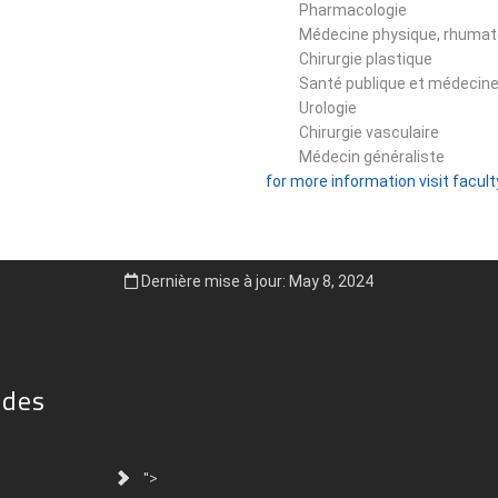
Pharmacologie
Médecine physique, rhumato
Chirurgie plastique
Santé publique et médeci
Urologie
Chirurgie vasculaire
Médecin généraliste
for more information visit facul
Dernière mise à jour: May 8, 2024
ides
">