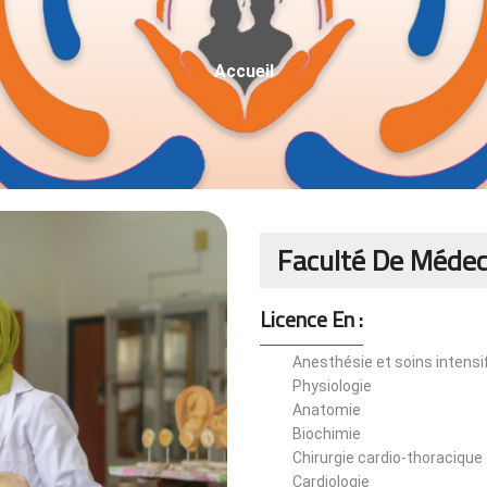
Fil
Accueil
D'Ariane
Faculté De Médec
Licence En :
Anesthésie et soins intensi
Physiologie
Anatomie
Biochimie
Chirurgie cardio-thoracique
Cardiologie