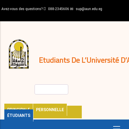
Aller
Avez-vous des questions?
088-2345606
sup@aun.edu.eg
au
contenu
N-
principal
Home
Règlements
&
décisions
Expatriés
Journal
Etudiants De L’Université D’
Rechercher
PRINCIPALE
PERSONNELLE
ÉTUDIANTS