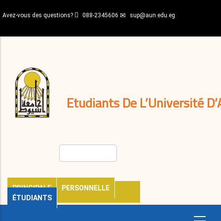
Aller
Avez-vous des questions?
088-2345606
sup@aun.edu.eg
au
contenu
N-
principal
Home
Règlements
&
décisions
Expatriés
Journal
Etudiants De L’Université D’
Rechercher
PRINCIPALE
PERSONNELLE
ÉTUDIANTS