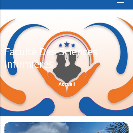
Faculté Des Sciences
Infirmières
Fil
Accueil
D'Ariane