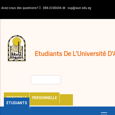
Aller
Avez-vous des questions?
088-2345606
sup@aun.edu.eg
au
contenu
N-
principal
Home
Règlements
&
décisions
Expatriés
Journal
Etudiants De L’Université D’
Rechercher
PRINCIPALE
PERSONNELLE
ÉTUDIANTS