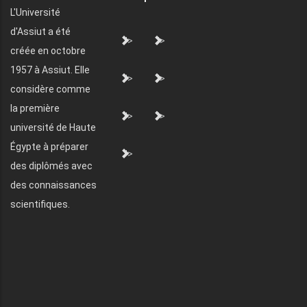
L'Université
d'Assiut a été
">
">
créée en octobre
1957 à Assiut. Elle
">
">
considère comme
la première
">
">
université de Haute
Égypte à préparer
">
des diplômés avec
des connaissances
scientifiques.