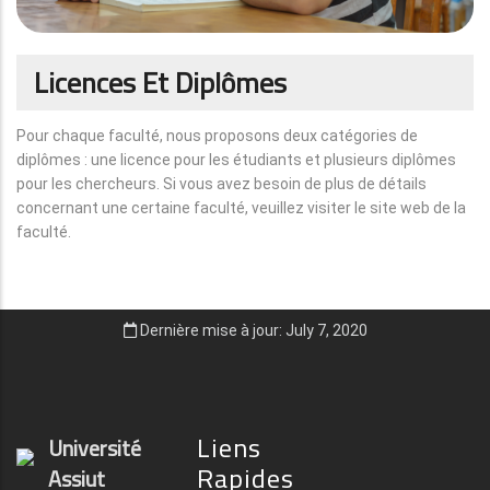
Licences Et Diplômes
Pour chaque faculté, nous proposons deux catégories de
diplômes : une licence pour les étudiants et plusieurs diplômes
pour les chercheurs. Si vous avez besoin de plus de détails
concernant une certaine faculté, veuillez visiter le site web de la
faculté.
Dernière mise à jour: July 7, 2020
Liens
Université
Rapides
Assiut