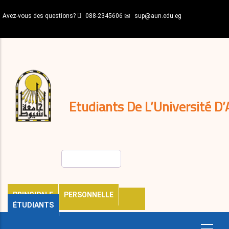
Aller
Avez-vous des questions?
088-2345606
sup@aun.edu.eg
au
contenu
N-
principal
Home
Règlements
&
décisions
Expatriés
Journal
Etudiants De L’Université D’
Rechercher
PRINCIPALE
PERSONNELLE
ÉTUDIANTS