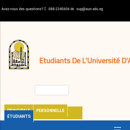
Aller
Avez-vous des questions?
088-2345606
sup@aun.edu.eg
au
contenu
N-
principal
Home
Règlements
&
décisions
Expatriés
Journal
Etudiants De L’Université D’
Rechercher
PRINCIPALE
PERSONNELLE
ÉTUDIANTS