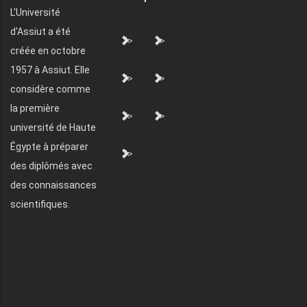
L'Université
d'Assiut a été
">
">
créée en octobre
1957 à Assiut. Elle
">
">
considère comme
la première
">
">
université de Haute
Égypte à préparer
">
des diplômés avec
des connaissances
scientifiques.