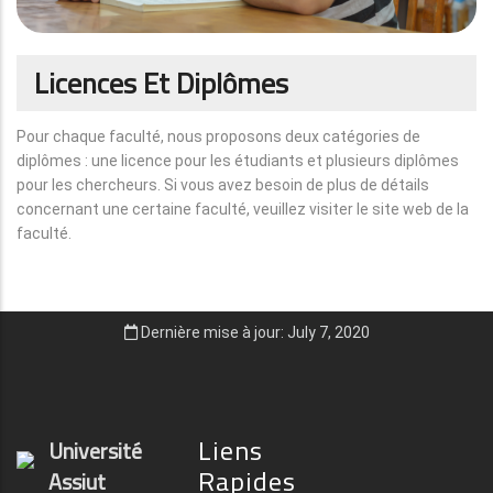
Licences Et Diplômes
Pour chaque faculté, nous proposons deux catégories de
diplômes : une licence pour les étudiants et plusieurs diplômes
pour les chercheurs. Si vous avez besoin de plus de détails
concernant une certaine faculté, veuillez visiter le site web de la
faculté.
Dernière mise à jour: July 7, 2020
Liens
Université
Rapides
Assiut