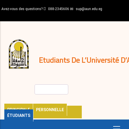
Aller
Avez-vous des questions?
088-2345606
sup@aun.edu.eg
au
contenu
N-
principal
Home
Règlements
&
décisions
Expatriés
Journal
Etudiants De L’Université D’
Rechercher
PRINCIPALE
PERSONNELLE
ÉTUDIANTS