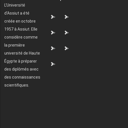
L'Université
d'Assiut a été
">
">
créée en octobre
1957 à Assiut. Elle
">
">
considère comme
la première
">
">
université de Haute
Égypte à préparer
">
des diplômés avec
des connaissances
scientifiques.