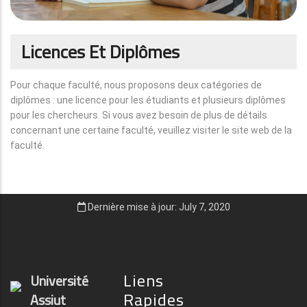
Licences Et Diplômes
Pour chaque faculté, nous proposons deux catégories de
diplômes : une licence pour les étudiants et plusieurs diplômes
pour les chercheurs. Si vous avez besoin de plus de détails
concernant une certaine faculté, veuillez visiter le site web de la
faculté.
Dernière mise à jour: July 7, 2020
Liens
Université
Rapides
Assiut