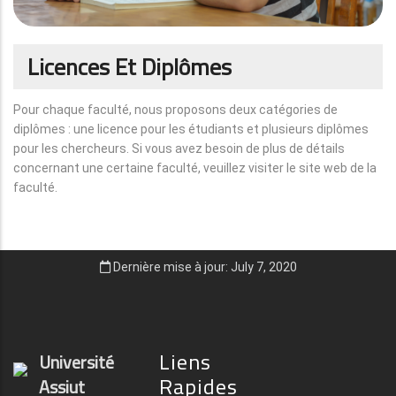
Licences Et Diplômes
Pour chaque faculté, nous proposons deux catégories de
diplômes : une licence pour les étudiants et plusieurs diplômes
pour les chercheurs. Si vous avez besoin de plus de détails
concernant une certaine faculté, veuillez visiter le site web de la
faculté.
Dernière mise à jour: July 7, 2020
Liens
Université
Rapides
Assiut