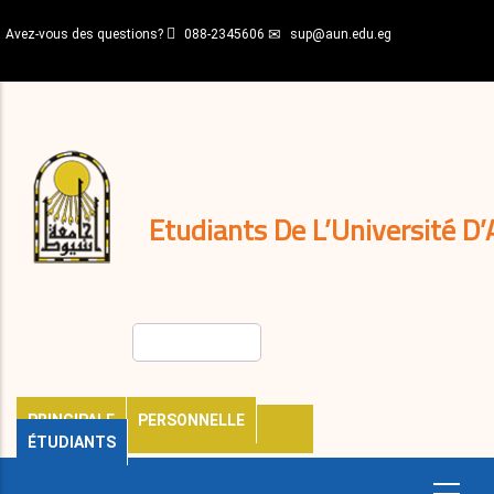
Aller
Avez-vous des questions?
088-2345606
sup@aun.edu.eg
au
contenu
N-
principal
Home
Règlements
&
décisions
Expatriés
Journal
Etudiants De L’Université D’
Rechercher
PRINCIPALE
PERSONNELLE
ÉTUDIANTS