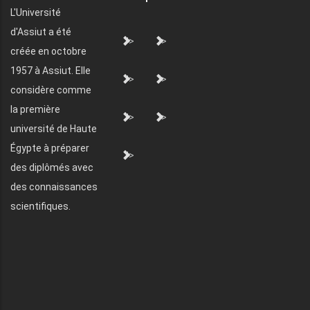
L'Université
d'Assiut a été
">
">
créée en octobre
1957 à Assiut. Elle
">
">
considère comme
la première
">
">
université de Haute
Égypte à préparer
">
des diplômés avec
des connaissances
scientifiques.