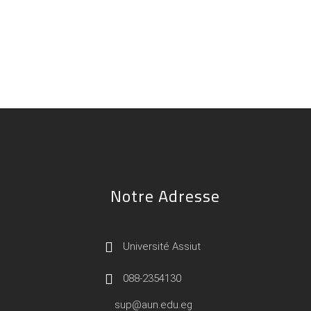
Notre Adresse
Université Assiut
088-2354130
sup@aun.edu.eg