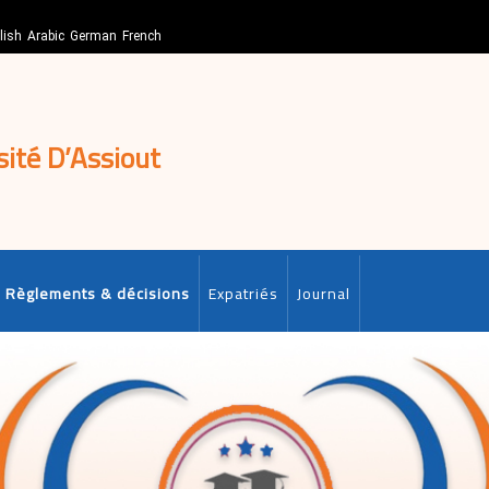
lish
Arabic
German
French
sité D’Assiout
Règlements & décisions
Expatriés
Journal