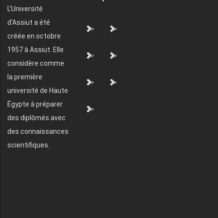
L'Université
d'Assiut a été
">
">
créée en octobre
1957 à Assiut. Elle
">
">
considère comme
la première
">
">
université de Haute
Égypte à préparer
">
des diplômés avec
des connaissances
scientifiques.