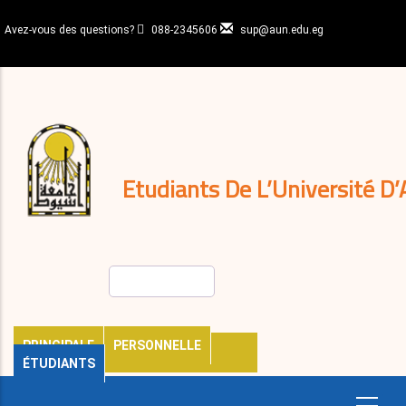
Aller
au
Avez-vous des questions?
088-2345606
sup@aun.edu.eg
contenu
N-
principal
Home
Règlements
&
décisions
Expatriés
Journal
Etudiants De L’Université D’
Rechercher
PRINCIPALE
PERSONNELLE
ÉTUDIANTS