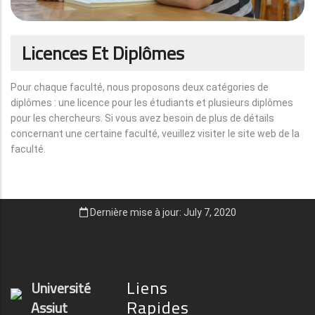
Licences Et Diplômes
Pour chaque faculté, nous proposons deux catégories de
diplômes : une licence pour les étudiants et plusieurs diplômes
pour les chercheurs. Si vous avez besoin de plus de détails
concernant une certaine faculté, veuillez visiter le site web de la
faculté.
Dernière mise à jour: July 7, 2020
Liens
Université
Rapides
Assiut