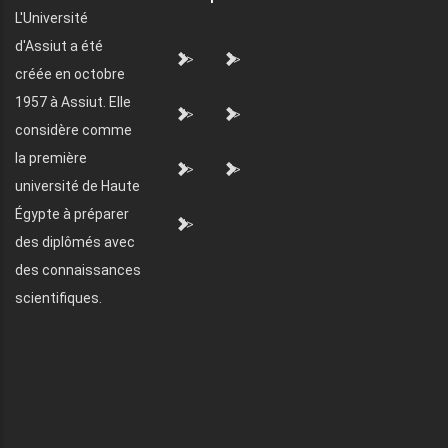
L'Université
d'Assiut a été
">
">
créée en octobre
1957 à Assiut. Elle
">
">
considère comme
la première
">
">
université de Haute
Égypte à préparer
">
des diplômés avec
des connaissances
scientifiques.