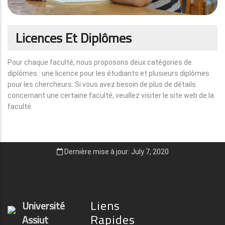
Licences Et Diplômes
Pour chaque faculté, nous proposons deux catégories de
diplômes : une licence pour les étudiants et plusieurs diplômes
pour les chercheurs. Si vous avez besoin de plus de détails
concernant une certaine faculté, veuillez visiter le site web de la
faculté.
Dernière mise à jour: July 7, 2020
Liens
Université
Rapides
Assiut