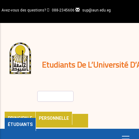
Aller
au
Avez-vous des questions?
088-2345606
sup@aun.edu.eg
contenu
N-
principal
Home
Règlements
&
décisions
Expatriés
Journal
Etudiants De L’Université D’
Rechercher
PRINCIPALE
PERSONNELLE
ÉTUDIANTS