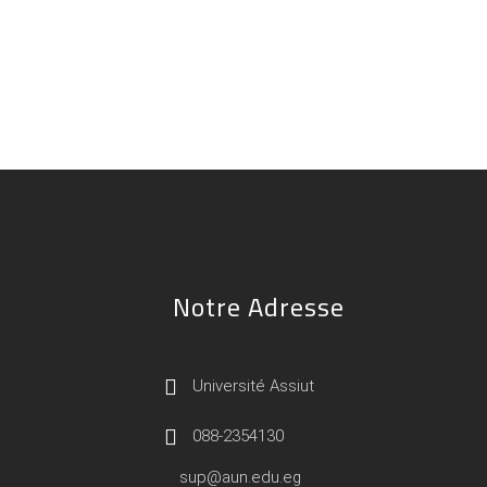
Notre Adresse
Université Assiut
088-2354130
sup@aun.edu.eg