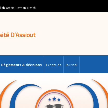
lish
Arabic
German
French
sité D’Assiout
Règlements & décisions
Expatriés
Journal