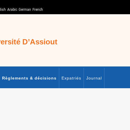
lish
Arabic
German
French
sité D’Assiout
Règlements & décisions
Expatriés
Journal