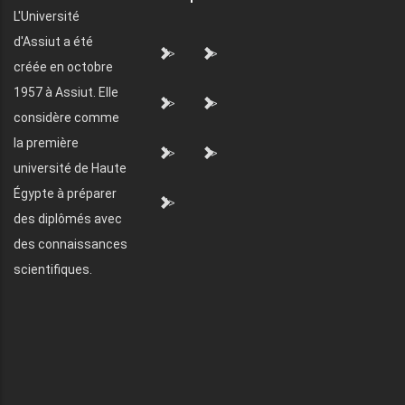
L'Université
d'Assiut a été
">
">
créée en octobre
1957 à Assiut. Elle
">
">
considère comme
la première
">
">
université de Haute
Égypte à préparer
">
des diplômés avec
des connaissances
scientifiques.