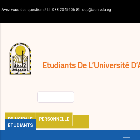
Aller
Avez-vous des questions?
088-2345606
sup@aun.edu.eg
au
contenu
N-
principal
Home
Règlements
&
décisions
Expatriés
Journal
Etudiants De L’Université D’
Rechercher
PRINCIPALE
PERSONNELLE
ÉTUDIANTS