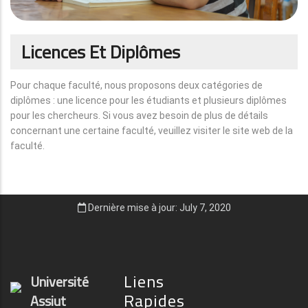
Licences Et Diplômes
Pour chaque faculté, nous proposons deux catégories de
diplômes : une licence pour les étudiants et plusieurs diplômes
pour les chercheurs. Si vous avez besoin de plus de détails
concernant une certaine faculté, veuillez visiter le site web de la
faculté.
Dernière mise à jour: July 7, 2020
Liens
Université
Rapides
Assiut