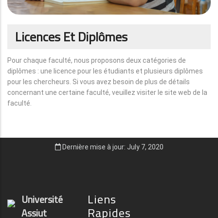
Licences Et Diplômes
Pour chaque faculté, nous proposons deux catégories de
diplômes : une licence pour les étudiants et plusieurs diplômes
pour les chercheurs. Si vous avez besoin de plus de détails
concernant une certaine faculté, veuillez visiter le site web de la
faculté.
Dernière mise à jour: July 7, 2020
Liens
Université
Rapides
Assiut