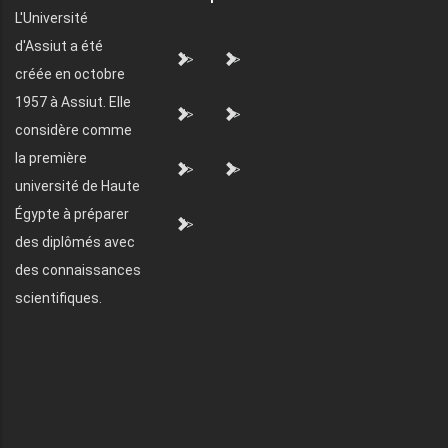
L'Université
d'Assiut a été
">
">
créée en octobre
1957 à Assiut. Elle
">
">
considère comme
la première
">
">
université de Haute
Égypte à préparer
">
des diplômés avec
des connaissances
scientifiques.