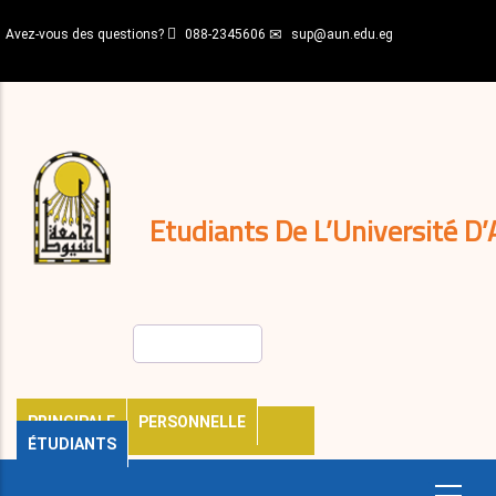
Aller
Avez-vous des questions?
088-2345606
sup@aun.edu.eg
au
contenu
N-
principal
Home
Règlements
&
décisions
Expatriés
Journal
Etudiants De L’Université D’
Rechercher
PRINCIPALE
PERSONNELLE
ÉTUDIANTS