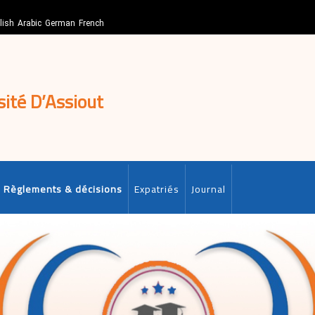
lish
Arabic
German
French
sité D’Assiout
Règlements & décisions
Expatriés
Journal