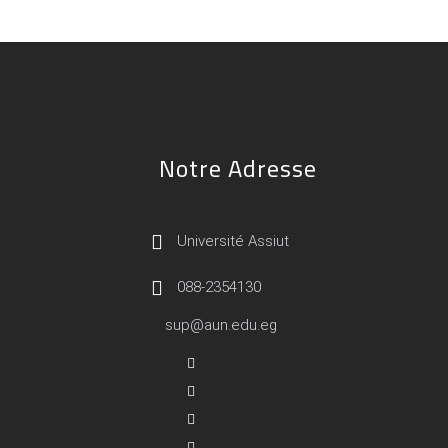
Notre Adresse
Université Assiut
088-2354130
sup@aun.edu.eg