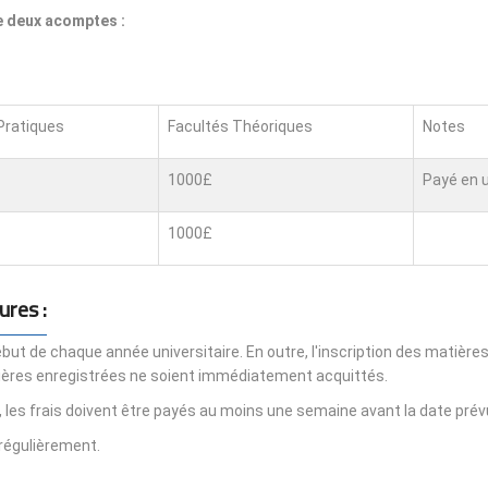
de deux acomptes :
Pratiques
Facultés Théoriques
Notes
1000£
Payé en u
1000£
ures :
but de chaque année universitaire. En outre, l'inscription des matièr
tières enregistrées ne soient immédiatement acquittés.
les frais doivent être payés au moins une semaine avant la date prév
régulièrement.