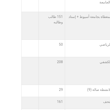
الجامعة
لمغطاة بجامعة أسيوط + إستاد
151 طالب
وطالبه
الرياضي
50
الكشفي
208
نشطة صالة (9)
29
متحف
161