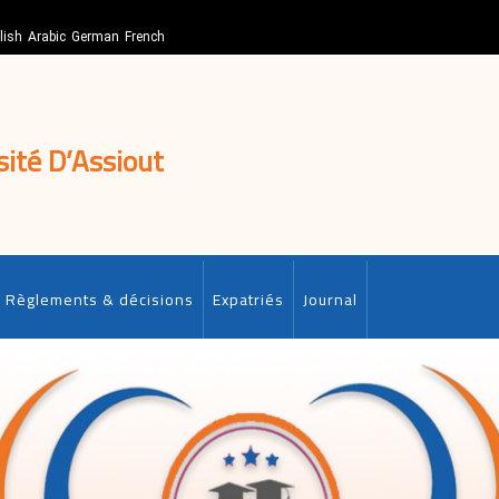
lish
Arabic
German
French
sité D’Assiout
Règlements & décisions
Expatriés
Journal