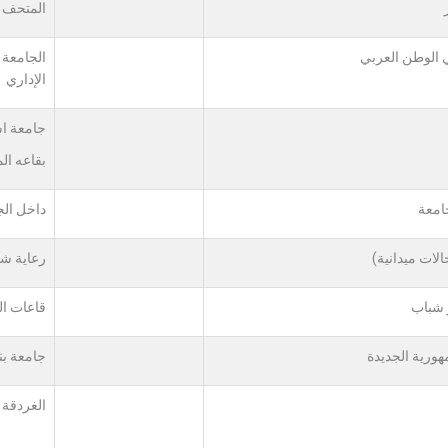
المتحف 
ي الوطن العربي
الجامعة 
الإداري
جامعة ا
بقاعه ال
جامعة
داخل الج
لات ميدانية)
رعاية ش
 شباب
قاعات ا
هورية الجديدة
جامعة ب
الغردقة