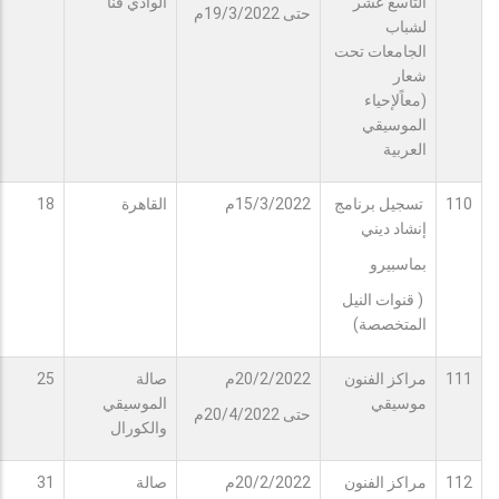
التاسع عشر
الوادي قنا
حتى 19/3/2022م
لشباب
الجامعات تحت
شعار
(معاًلإحياء
الموسيقي
العربية
110
تسجيل برنامج
15/3/2022م
القاهرة
18
إنشاد ديني
بماسبيرو
( قنوات النيل
المتخصصة)
111
مراكز الفنون
20/2/2022م
صالة
25
موسيقي
الموسيقي
حتى 20/4/2022م
والكورال
112
مراكز الفنون
20/2/2022م
صالة
31