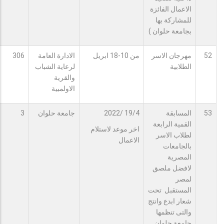
الاعمال الفائزة
للمشاركة بها
بجامعة حلوان )
52
مهرجان الاسر
من 10-18 ابريل
الادارة العامة
306
الطلابية
لرعاية الشباب
والقرية
الاولمبية
53
المسابقة
19/4 /2022
جامعة حلوان
3
القمية الرابعة
اخر موعد لاستلام
لطلاب الاسر
الاعمال
بالجامعات
المصرية
لافضل ملصق
لمصر
المستقبل تحت
شعار ابدع وانتج
والتى تنظمها
جامعة حلوان