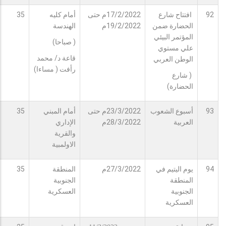
92
افتتاح شارع
17/2/2022م حتى
أمام كليه
35
الحضارة ضمن
19/2/2022م
الهندسة
المؤتمر البيئي
( صباحا)
علي مستوي
قاعة د/ محمد
الوطن العربي
رأفت ( مساءا)
( شارع
الحضارة)
93
أسبوع الشعوب
23/3/2022م حتى
أمام المبني
35
العربية
28/3/2022م
الإداري
والقرية
الاولمبية
94
يوم اليتيم في
27/3/2022م
المنطقة
35
المنطقة
الجنوبية
الجنوبية
العسكرية
العسكرية