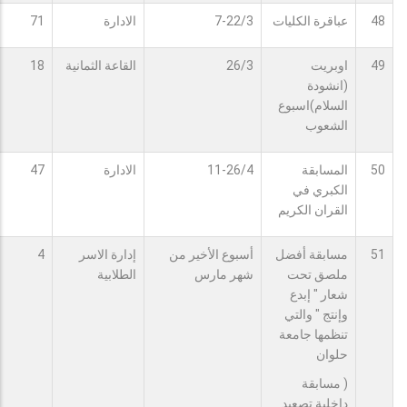
48
عباقرة الكليات
7-22/3
الادارة
71
49
اوبريت
26/3
القاعة الثمانية
18
(انشودة
السلام)اسبوع
الشعوب
50
المسابقة
11-26/4
الادارة
47
الكبري في
القران الكريم
51
مسابقة أفضل
أسبوع الأخير من
إدارة الاسر
4
ملصق تحت
شهر مارس
الطلابية
شعار " إبدع
وإنتج " والتي
تنظمها جامعة
حلوان
( مسابقة
داخلية تصعيد