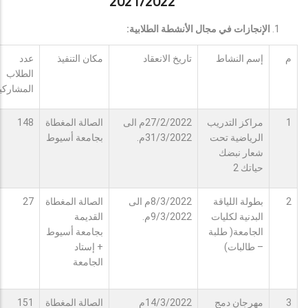
2021/2022
الإنجازات في مجال الأنشطة الطلابية:
م
إسم النشاط
تاريخ الانعقاد
مكان التنفيذ
عدد
الطلاب
المشاركي
1
مراكز التدريب
27/2/2022م الى
الصالة المغطاة
148
الرياضية تحت
31/3/2022م.
بجامعة أسيوط
شعار نبضك
حياتك 2
2
بطولة اللياقة
8/3/2022م الى
الصالة المغطاة
27
البدنية لكليات
9/3/2022م.
القديمة
الجامعة( طلبة
بجامعة أسيوط
– طالبات)
+ إستاد
الجامعة
3
مهرجان دمج
14/3/2022م
الصالة المغطاة
151