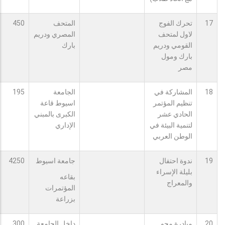
17
تحرك الفوج
المتحف
450
لاول لمتحف
المصري ودريم
القومي ودريم
بارك
بارك ومول
مصر
18
المشاركة في
الجامعة
195
تنظيم المؤتمر
اسيوط قاعة
الحادي عشر
الكبرى بالمبني
لتنمية البيئة في
الإداري
الوطن العربي
19
ندوة احتفال
جامعة اسيوط
4250
بليلة الإسراء
بقاعه
والمعراج
المؤتمرات
بزراعة
20
مبادرة محو
داخل الجامعة
300