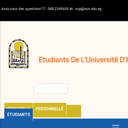
Aller
Avez-vous des questions?
088-2345606
sup@aun.edu.eg
au
contenu
N-
principal
Home
Règlements
&
décisions
Expatriés
Journal
Etudiants De L’Université D’
Rechercher
PRINCIPALE
PERSONNELLE
ÉTUDIANTS