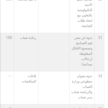
الامية
التكنولوجية
بالتعاون مع
اتحاد طلاب
الجامعة
21
ندوة عن نشر
رعاية شباب
150
قيم التسامح
وتصحيح الافكار
المغلوطة
(رحالات
ميدانية)
22
ندوة بعنوان
قاعات
---
متطوعي وزارة
المناقشات
الشباب
والرياضة شباب
بدير شباب