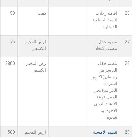
26
اقامة رحلات
دهب
50
لتنمية السياحة
الداخلية
27
تنظيم حفل
ارض المخيم
75
تنصيب لاتحاد
الكشفي
28
تنظيم حفل
رض المخيم
3800
العاشر من
الكشفي
رمضان( اكتوبر
استرداد
الكرامة) تحي
الحفل فرقة
الانشاد الديني
الاخوة ابو
شعرة
29
تنظيم الأمسية
ارض المخيم
500