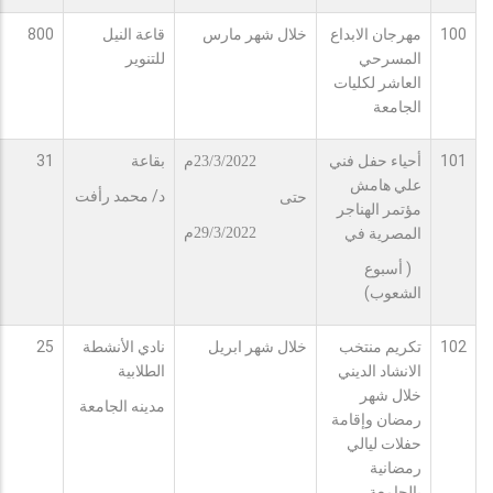
100
مهرجان الابداع
خلال شهر مارس
قاعة النيل
800
المسرحي
للتنوير
العاشر لكليات
الجامعة
101
أحياء حفل فني
بقاعة
31
23/3/2022م
علي هامش
د/ محمد رأفت
حتى
مؤتمر الهناجر
المصرية في
29/3/2022م
( أسبوع
الشعوب)
102
تكريم منتخب
خلال شهر ابريل
نادي الأنشطة
25
الانشاد الديني
الطلابية
خلال شهر
مدينه الجامعة
رمضان وإقامة
حفلات ليالي
رمضانية
بالجامعة