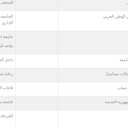
المتحف 
ي الوطن العربي
الجامعة 
الإداري
جامعة ا
بقاعه ال
جامعة
داخل الج
لات ميدانية)
رعاية ش
 شباب
قاعات ا
هورية الجديدة
جامعة ب
الغردقة