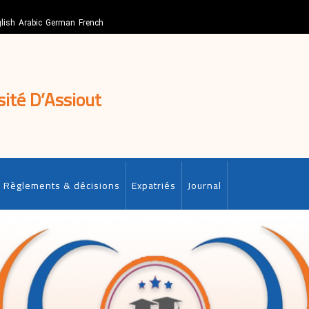
lish
Arabic
German
French
sité D’Assiout
Règlements & décisions
Expatriés
Journal