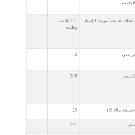
الجامعة
لمغطاة بجامعة أسيوط + إستاد
151 طالب
وطالبه
الرياضي
50
الكشفي
208
نشطة صالة (9)
29
متحف
161