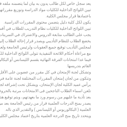
يعد سجل خاص لكل طالب يدون به بيان لما يتضمنه ملفه فض
تبين اللوائح الداخلية للكليات مواد الدراسة وتوزيع مق
باعتمادها قرار مجلس الكلية.
يكون لكل كلية دليل يتضمن محتوى المقررات الدراسية.
تبين اللوائح الداخلية للكليات نظام التدريب للطلاب في أق
يجب على الطالب متابعة الدروس والاشتراك في التمرينات الع
يخضع الطلاب للنظام التأديبي ويصدر قرار إحالة الطلاب إ
لمجلس التأديب توقيع جميع العقوبات ولرئيس الجامعة ولعميد
مع مراعاة أحكام اللائحة التنفيذية تتولى اللوائح الداخلية ل
فيما عدا امتحانات الفرقة النهائية بقسم الليسانس أو ال
القائم بتدريسها.
وتشكل لجنة الإمتحان في كل مقرر من عضوين على الأقل 
وتتكون من لجان إمتحان المقررات المختلفة لجنة عامة في
يرأس عميد الكلية لجان الإمتحان، ويشكل تحت إشرافه لجنة ا
تلعن اسماء الطلاب الناجحين فى الامتحانات مرتبة بالحروف ال
بعد تأدية ما عليهم من رسوم ورد ما بعهدتهم، ويتم توقيع ه
يصدر بمنح الدرجات العلمية قرار من رئيس الجامعة بعد مو
العلمية ( البكالوريوس أو الليسانس ) والتقدير الذي ناله.
ويتحدد تاريخ منح الدرجة العلمية بتاريخ اعتماد مجلس الكلية