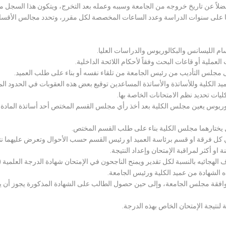
لاً عن تاريخ خروجه من الجامعة وسببه وعمله بعد التخرج، ويتكون هذا السجل م
رراتها على سنوات الدراسة وعدد الساعات المخصصة لكل مقرر، وتحدد مجالس الأ
سام الليسانس والبكالوريوس والدراسات العليا.
ملية أو قاعات البحث وفقاً لأحكام اللائحة الداخلية.
لى مجلس التأديب من رئيس الجامعة من تلقاء نفسه أو بناء على طلب العميد.
 الكلية وللأساتذة والأساتذة المساعدين توقيع بعض هذه العقوبات في الحدود المبين
لكليات تحديد نظم الامتحانات الخاصة بها.
بكالوريوس يعين مجلس الكلية بعد أخذ رأي مجلس القسم المختص أحد أساتذة المادة
يختارهما مجلس الكلية بناء على طلب القسم المختص.
 كل فرقة او قسم برئاسة العميد او رئيس القسم حسب الأحوال وتعرض عليهما نتيج
و أكثر لمراقبة الإمتحان وإعداد النتيجة.
هجائيه بالنسبة لكل تقدير ويمنح الناجحون في الإمتحان شهادة الدرجة العلمية ( الب
ذه الشهادة من عميد الكلية ورئيس الجامعة.
افقة مجلس الجامعة، وإلى حين حصول الطالب على الشهادة المذكورة يجوز أن يحصل
 لنتيجة الإمتحان الخاص بهذه الدرجة.