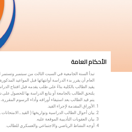
الأحكام العامة
تبدأ السنة الجامعية في السبت الثالث من سبتمبر وتستمر 
العام أن يقرر بدء الدراسة أوانتهائها قبل المواعيد المذكورة 
يقيد الطالب بالكلية بناءً على طلب يقدمه قبل افتتاح الدر
يلتحق الطالب بالجامعة أو يتابع الدراسة بها للحصول على 
يتم قيد الطالب بعد استيفاء أوراقه وأداء الرسوم المقررة
الأوراق المقدمة لإجراء القيد.
بيان أحوال الطالب الدراسية وتواريخها ( القيد ـ الامتحانات ـ ن
بيان العقوبات التأديبية الموقعة عليه.
أوجه النشاط الرياضي والاجتماعي والعسكري للطالب.