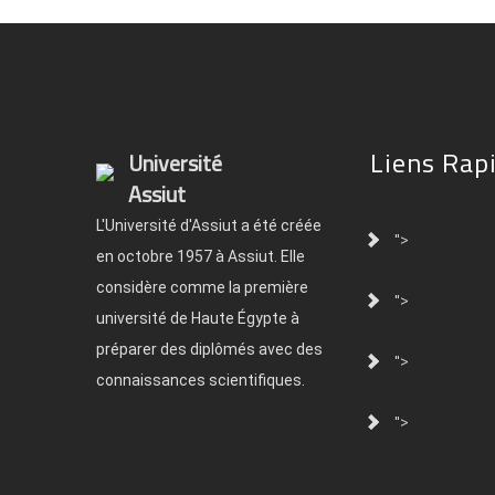
Liens Rap
Université
Assiut
L'Université d'Assiut a été créée
">
en octobre 1957 à Assiut. Elle
considère comme la première
">
université de Haute Égypte à
préparer des diplômés avec des
">
connaissances scientifiques.
">