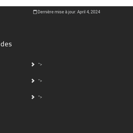
Dernière mise à jour: April 4, 2024
ides
">
">
">