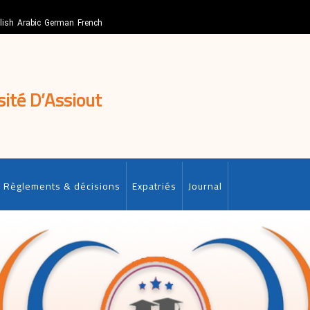
lish
Arabic
German
French
sité D’Assiout
Règlements & décisions
Expatriés
Journal