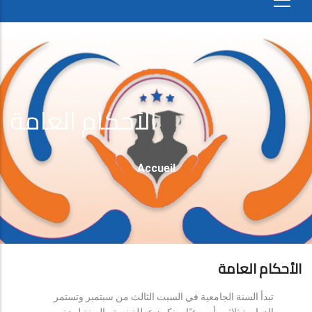
الأحكام العامة
Fil
Accueil
D'Ariane
الأحكام العامة
تبدأ السنة الجامعية في السبت الثالث من سبتمبر وتستمر
الدراسة ثلاثين أسبوعيًا، وتكون عطلة نصف السنة لمدة