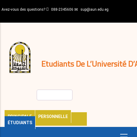
Aller
Avez-vous des questions?
088-2345606
sup@aun.edu.eg
au
contenu
N-
principal
Home
Règlements
&
décisions
Expatriés
Journal
Etudiants De L’Université D’
Rechercher
PRINCIPALE
PERSONNELLE
ÉTUDIANTS