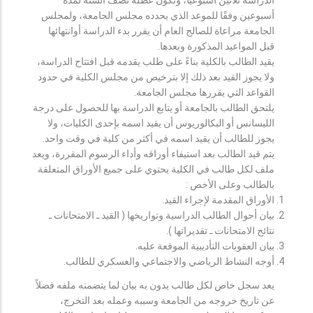
أسبوعين وفقًا للموعد الذي يحدده مجلس الجامعة، ولمجلس
الجامعة مراعاة للصالح العام أن يقرر بدء الدراسة أوانتهائها
قبل المواعيد المذكورة وبعدها.
يقيد الطالب بالكلية بناءً على طلب يقدمه قبل افتتاح الدراسة،
ولا يجوز القيد بعد ذلك إلا بترخيص من مجلس الكلية في حدود
القواعد التي يقررها مجلس الجامعة.
يلتحق الطالب بالجامعة أو يتابع الدراسة بها للحصول على درجة
الليسانس أو البكالوريوس أن يقيد اسمه بإحدى الكليات، ولا
يجوز للطالب أن يقيد اسمه في أكثر من كلية في وقت واحد.
يتم قيد الطالب بعد استيفاء أوراقه وأداء الرسوم المقررة، ويعد
ملف لكل طالب في الكلية يحتوي على جميع الأوراق المتعلقة
بالطالب وعلى الأخص :
الأوراق المقدمة لإجراء القيد.
بيان أحوال الطالب الدراسية وتواريخها ( القيد ـ الامتحانات ـ
نتائح الامتحانات ـ تقديراتها ).
بيان العقوبات التأديبية الموقعة عليه.
أوجه النشاط الرياضي والاجتماعي والعسكري للطالب.
يعد سجل خاص لكل طالب يدون به بيان لما يتضمنه ملفه فضلاً
عن تاريخ خروجه من الجامعة وسببه وعمله بعد التخرج،