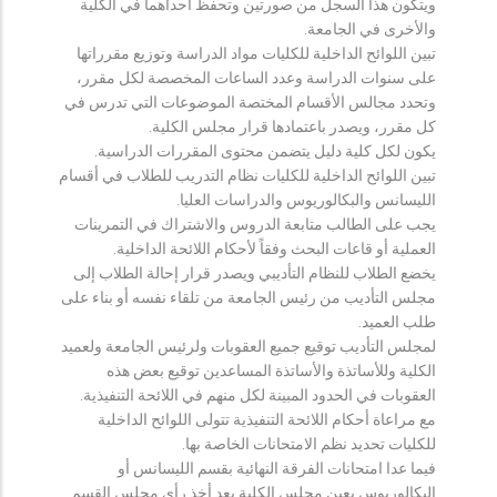
ويتكون هذا السجل من صورتين وتحفظ احداهما في الكلية
والأخرى في الجامعة.
تبين اللوائح الداخلية للكليات مواد الدراسة وتوزيع مقرراتها
على سنوات الدراسة وعدد الساعات المخصصة لكل مقرر،
وتحدد مجالس الأقسام المختصة الموضوعات التي تدرس في
كل مقرر، ويصدر باعتمادها قرار مجلس الكلية.
يكون لكل كلية دليل يتضمن محتوى المقررات الدراسية.
تبين اللوائح الداخلية للكليات نظام التدريب للطلاب في أقسام
الليسانس والبكالوريوس والدراسات العليا.
يجب على الطالب متابعة الدروس والاشتراك في التمرينات
العملية أو قاعات البحث وفقاً لأحكام اللائحة الداخلية.
يخضع الطلاب للنظام التأديبي ويصدر قرار إحالة الطلاب إلى
مجلس التأديب من رئيس الجامعة من تلقاء نفسه أو بناء على
طلب العميد.
لمجلس التأديب توقيع جميع العقوبات ولرئيس الجامعة ولعميد
الكلية وللأساتذة والأساتذة المساعدين توقيع بعض هذه
العقوبات في الحدود المبينة لكل منهم في اللائحة التنفيذية.
مع مراعاة أحكام اللائحة التنفيذية تتولى اللوائح الداخلية
للكليات تحديد نظم الامتحانات الخاصة بها.
فيما عدا امتحانات الفرقة النهائية بقسم الليسانس أو
البكالوريوس يعين مجلس الكلية بعد أخذ رأي مجلس القسم