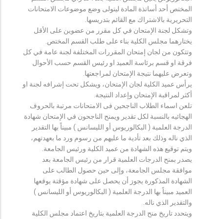
المختص أحد أساتذة المادة ليتولى وضع موضوعات الامتحانات
التحريرية بالاشتراك مع القائم بتدريسها.
وتشكل لجنة الإمتحان في كل مقرر من عضوين على الأقل
يختارهما مجلس الكلية بناء على طلب القسم المختص.
وتتكون من لجان إمتحان المقررات المختلفة لجنة عامة في كل
فرقة او قسم برئاسة العميد او رئيس القسم حسب الأحوال
وتعرض عليهما نتيجة الإمتحان لمراجعتها.
يرأس عميد الكلية لجان الإمتحان، ويشكل تحت إشرافه لجنة او
أكثر لمراقبة الإمتحان وإعداد النتيجة.
تلعن اسماء الطلاب الناجحين فى الامتحانات مرتبة بالحروف
الهجائيه بالنسبة لكل تقدير ويمنح الناجحون في الإمتحان شهادة
الدرجة العلمية ( البكالوريوس أو الليسانس ) مبيناً بها التقدير
الذي ناله وذلك بعد تأدية ما عليهم من رسوم ورد ما بعهدتهم،
ويتم توقيع هذه الشهادة من عميد الكلية ورئيس الجامعة.
يصدر بمنح الدرجات العلمية قرار من رئيس الجامعة بعد
موافقة مجلس الجامعة، وإلى حين حصول الطالب على
الشهادة المذكورة يجوز أن يحصل على شهادة مؤقتة يوقعها
العميد مبيناً بها الدرجة العلمية ( البكالوريوس أو الليسانس )
والتقدير الذي ناله.
ويتحدد تاريخ منح الدرجة العلمية بتاريخ اعتماد مجلس الكلية