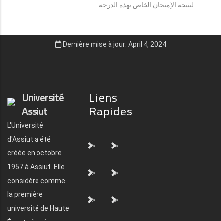
لنتيجة الإمتحان الخاص بهذه الدرجة.
Dernière mise à jour: April 4, 2024
Liens
Université
Rapides
Assiut
L'Université
d'Assiut a été
">
">
créée en octobre
1957 à Assiut. Elle
">
">
considère comme
la première
">
">
université de Haute