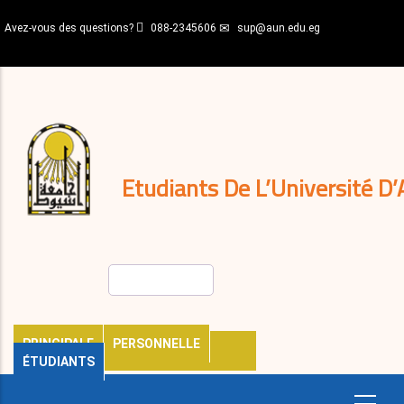
Aller
Avez-vous des questions?
088-2345606
sup@aun.edu.eg
au
contenu
N-
principal
Home
Règlements
&
décisions
Expatriés
Journal
Etudiants De L’Université D’
Rechercher
PRINCIPALE
PERSONNELLE
ÉTUDIANTS