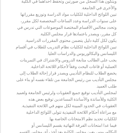
ويتكون هذا السجل من صورتين وتحفظ احداهما في الكلية
والأخرى في الجامعة.
تبين اللوائح الداخلية للكليات مواد الدراسة وتوزيع مقرراتها
على سنوات الدراسة وعدد الساعات المخصصة لكل مقرر،
وتحدد مجالس الأقسام المختصة الموضوعات التي تدرس في
كل مقرر، ويصدر باعتمادها قرار مجلس الكلية.
يكون لكل كلية دليل يتضمن محتوى المقررات الدراسية.
تبين اللوائح الداخلية للكليات نظام التدريب للطلاب في أقسام
الليسانس والبكالوريوس والدراسات العليا.
يجب على الطالب متابعة الدروس والاشتراك في التمرينات
العملية أو قاعات البحث وفقاً لأحكام اللائحة الداخلية.
يخضع الطلاب للنظام التأديبي ويصدر قرار إحالة الطلاب إلى
مجلس التأديب من رئيس الجامعة من تلقاء نفسه أو بناء على
طلب العميد.
لمجلس التأديب توقيع جميع العقوبات ولرئيس الجامعة ولعميد
الكلية وللأساتذة والأساتذة المساعدين توقيع بعض هذه
العقوبات في الحدود المبينة لكل منهم في اللائحة التنفيذية.
مع مراعاة أحكام اللائحة التنفيذية تتولى اللوائح الداخلية
للكليات تحديد نظم الامتحانات الخاصة بها.
فيما عدا امتحانات الفرقة النهائية بقسم الليسانس أو
البكالوريوس يعين مجلس الكلية بعد أخذ رأي مجلس القسم