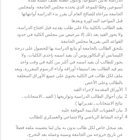
أسبوعين وفقًا للموعد الذي يحدده مجلس الجامعة، ولمجلس
الجامعة مراعاة للصالح العام أن يقرر بدء الدراسة أوانتهائها
قبل المواعيد المذكورة وبعدها.
يقيد الطالب بالكلية بناءً على طلب يقدمه قبل افتتاح الدراسة،
ولا يجوز القيد بعد ذلك إلا بترخيص من مجلس الكلية في حدود
القواعد التي يقررها مجلس الجامعة.
يلتحق الطالب بالجامعة أو يتابع الدراسة بها للحصول على درجة
الليسانس أو البكالوريوس أن يقيد اسمه بإحدى الكليات، ولا
يجوز للطالب أن يقيد اسمه في أكثر من كلية في وقت واحد.
يتم قيد الطالب بعد استيفاء أوراقه وأداء الرسوم المقررة، ويعد
ملف لكل طالب في الكلية يحتوي على جميع الأوراق المتعلقة
بالطالب وعلى الأخص :
الأوراق المقدمة لإجراء القيد.
بيان أحوال الطالب الدراسية وتواريخها ( القيد ـ الامتحانات ـ
نتائح الامتحانات ـ تقديراتها ).
بيان العقوبات التأديبية الموقعة عليه.
أوجه النشاط الرياضي والاجتماعي والعسكري للطالب.
يعد سجل خاص لكل طالب يدون به بيان لما يتضمنه ملفه فضلاً
عن تاريخ خروجه من الجامعة وسببه وعمله بعد التخرج،