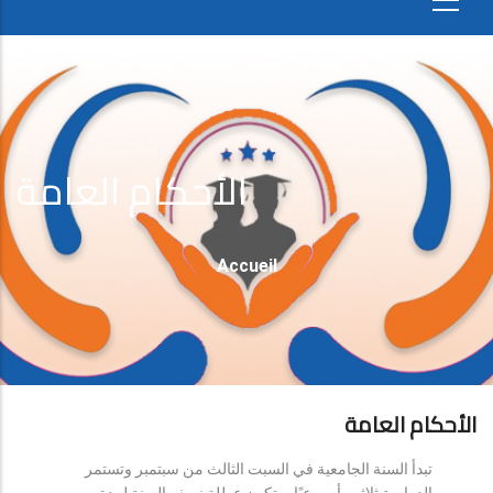
الأحكام العامة
Fil
Accueil
D'Ariane
الأحكام العامة
تبدأ السنة الجامعية في السبت الثالث من سبتمبر وتستمر
الدراسة ثلاثين أسبوعيًا، وتكون عطلة نصف السنة لمدة