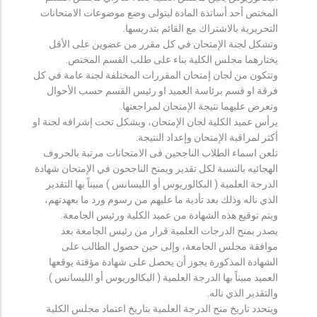
المختص أحد أساتذة المادة ليتولى وضع موضوعات الامتحانات
التحريرية بالاشتراك مع القائم بتدريسها.
وتشكل لجنة الإمتحان في كل مقرر من عضوين على الأقل
يختارهما مجلس الكلية بناء على طلب القسم المختص.
وتتكون من لجان إمتحان المقررات المختلفة لجنة عامة في كل
فرقة او قسم برئاسة العميد او رئيس القسم حسب الأحوال
وتعرض عليهما نتيجة الإمتحان لمراجعتها.
يرأس عميد الكلية لجان الإمتحان، ويشكل تحت إشرافه لجنة او
أكثر لمراقبة الإمتحان وإعداد النتيجة.
تلعن اسماء الطلاب الناجحين فى الامتحانات مرتبة بالحروف
الهجائيه بالنسبة لكل تقدير ويمنح الناجحون في الإمتحان شهادة
الدرجة العلمية ( البكالوريوس أو الليسانس ) مبيناً بها التقدير
الذي ناله وذلك بعد تأدية ما عليهم من رسوم ورد ما بعهدتهم،
ويتم توقيع هذه الشهادة من عميد الكلية ورئيس الجامعة.
يصدر بمنح الدرجات العلمية قرار من رئيس الجامعة بعد
موافقة مجلس الجامعة، وإلى حين حصول الطالب على
الشهادة المذكورة يجوز أن يحصل على شهادة مؤقتة يوقعها
العميد مبيناً بها الدرجة العلمية ( البكالوريوس أو الليسانس )
والتقدير الذي ناله.
ويتحدد تاريخ منح الدرجة العلمية بتاريخ اعتماد مجلس الكلية