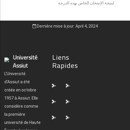
لنتيجة الإمتحان الخاص بهذه الدرجة.
Dernière mise à jour: April 4, 2024
Liens
Université
Rapides
Assiut
L'Université
d'Assiut a été
">
">
créée en octobre
1957 à Assiut. Elle
">
">
considère comme
la première
">
">
université de Haute