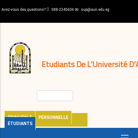
Aller
Avez-vous des questions?
088-2345606
sup@aun.edu.eg
au
contenu
N-
principal
Home
Règlements
&
décisions
Expatriés
Journal
Etudiants De L’Université D’
Rechercher
PRINCIPALE
PERSONNELLE
ÉTUDIANTS