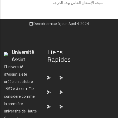
لنتيجة الإمتحان الخاص بهذه الدرجة.
Dernière mise à jour: April 4, 2024
Liens
Université
Rapides
Assiut
L'Université
d'Assiut a été
">
">
créée en octobre
1957 à Assiut. Elle
">
">
considère comme
la première
">
">
université de Haute