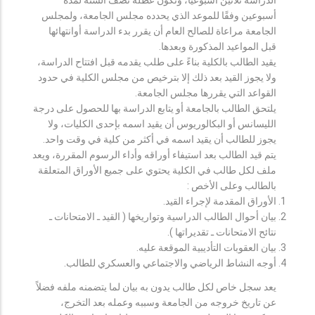
أسبوعين وفقًا للموعد الذي يحدده مجلس الجامعة، ولمجلس
الجامعة مراعاة للصالح العام أن يقرر بدء الدراسة أوانتهائها
قبل المواعيد المذكورة وبعدها.
يقيد الطالب بالكلية بناءً على طلب يقدمه قبل افتتاح الدراسة،
ولا يجوز القيد بعد ذلك إلا بترخيص من مجلس الكلية في حدود
القواعد التي يقررها مجلس الجامعة.
يلتحق الطالب بالجامعة أو يتابع الدراسة بها للحصول على درجة
الليسانس أو البكالوريوس أن يقيد اسمه بإحدى الكليات، ولا
يجوز للطالب أن يقيد اسمه في أكثر من كلية في وقت واحد.
يتم قيد الطالب بعد استيفاء أوراقه وأداء الرسوم المقررة، ويعد
ملف لكل طالب في الكلية يحتوي على جميع الأوراق المتعلقة
بالطالب وعلى الأخص :
الأوراق المقدمة لإجراء القيد.
بيان أحوال الطالب الدراسية وتواريخها ( القيد ـ الامتحانات ـ
نتائح الامتحانات ـ تقديراتها ).
بيان العقوبات التأديبية الموقعة عليه.
أوجه النشاط الرياضي والاجتماعي والعسكري للطالب.
يعد سجل خاص لكل طالب يدون به بيان لما يتضمنه ملفه فضلاً
عن تاريخ خروجه من الجامعة وسببه وعمله بعد التخرج،