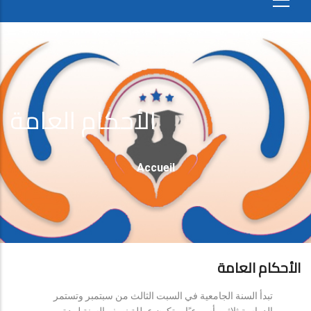
الأحكام العامة
Fil
Accueil
D'Ariane
الأحكام العامة
تبدأ السنة الجامعية في السبت الثالث من سبتمبر وتستمر
الدراسة ثلاثين أسبوعيًا، وتكون عطلة نصف السنة لمدة