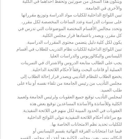
ويتكون هذا السجل من صورتين وتحفظ احداهما في الكلية
والأخرى في الجامعة.
تبين اللوائح الداخلية للكليات مواد الدراسة وتوزيع مقرراتها
على سنوات الدراسة وعدد الساعات المخصصة لكل مقرر،
وتحدد مجالس الأقسام المختصة الموضوعات التي تدرس في
كل مقرر، ويصدر باعتمادها قرار مجلس الكلية.
يكون لكل كلية دليل يتضمن محتوى المقررات الدراسية.
تبين اللوائح الداخلية للكليات نظام التدريب للطلاب في أقسام
الليسانس والبكالوريوس والدراسات العليا.
يجب على الطالب متابعة الدروس والاشتراك في التمرينات
العملية أو قاعات البحث وفقاً لأحكام اللائحة الداخلية.
يخضع الطلاب للنظام التأديبي ويصدر قرار إحالة الطلاب إلى
مجلس التأديب من رئيس الجامعة من تلقاء نفسه أو بناء على
طلب العميد.
لمجلس التأديب توقيع جميع العقوبات ولرئيس الجامعة ولعميد
الكلية وللأساتذة والأساتذة المساعدين توقيع بعض هذه
العقوبات في الحدود المبينة لكل منهم في اللائحة التنفيذية.
مع مراعاة أحكام اللائحة التنفيذية تتولى اللوائح الداخلية
للكليات تحديد نظم الامتحانات الخاصة بها.
فيما عدا امتحانات الفرقة النهائية بقسم الليسانس أو
البكالوريوس يعين مجلس الكلية بعد أخذ رأي مجلس القسم