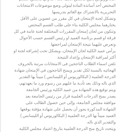
المختص أحد أساتذة المادة ليتولى وضع موضوعات الامتحانات
التحريرية بالاشتراك مع القائم بتدريسها.
وتشكل لجنة الإمتحان في كل مقرر من عضوين على الأقل
يختارهما مجلس الكلية بناء على طلب القسم المختص.
وتتكون من لجان إمتحان المقررات المختلفة لجنة عامة في كل
فرقة او قسم برئاسة العميد او رئيس القسم حسب الأحوال
وتعرض عليهما نتيجة الإمتحان لمراجعتها.
يرأس عميد الكلية لجان الإمتحان، ويشكل تحت إشرافه لجنة او
أكثر لمراقبة الإمتحان وإعداد النتيجة.
تلعن اسماء الطلاب الناجحين فى الامتحانات مرتبة بالحروف
الهجائيه بالنسبة لكل تقدير ويمنح الناجحون في الإمتحان شهادة
الدرجة العلمية ( البكالوريوس أو الليسانس ) مبيناً بها التقدير
الذي ناله وذلك بعد تأدية ما عليهم من رسوم ورد ما بعهدتهم،
ويتم توقيع هذه الشهادة من عميد الكلية ورئيس الجامعة.
يصدر بمنح الدرجات العلمية قرار من رئيس الجامعة بعد
موافقة مجلس الجامعة، وإلى حين حصول الطالب على
الشهادة المذكورة يجوز أن يحصل على شهادة مؤقتة يوقعها
العميد مبيناً بها الدرجة العلمية ( البكالوريوس أو الليسانس )
والتقدير الذي ناله.
ويتحدد تاريخ منح الدرجة العلمية بتاريخ اعتماد مجلس الكلية