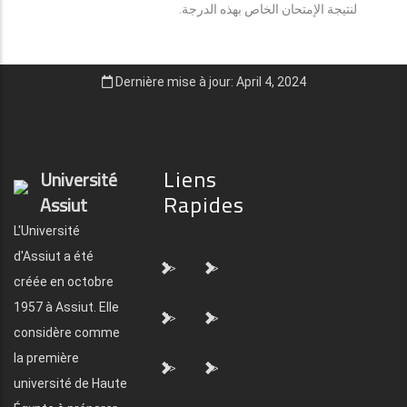
لنتيجة الإمتحان الخاص بهذه الدرجة.
Dernière mise à jour: April 4, 2024
Liens
Université
Rapides
Assiut
L'Université
d'Assiut a été
">
">
créée en octobre
1957 à Assiut. Elle
">
">
considère comme
la première
">
">
université de Haute