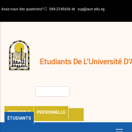
Aller
Avez-vous des questions?
088-2345606
sup@aun.edu.eg
au
contenu
N-
principal
Home
Règlements
&
décisions
Expatriés
Journal
Etudiants De L’Université D’
Rechercher
PRINCIPALE
PERSONNELLE
ÉTUDIANTS