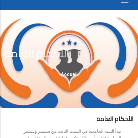
الأحكام العامة
Fil
Accueil
D'Ariane
الأحكام العامة
تبدأ السنة الجامعية في السبت الثالث من سبتمبر وتستمر
الدراسة ثلاثين أسبوعيًا، وتكون عطلة نصف السنة لمدة