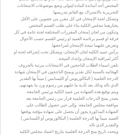
المختص أحد أساتذة المادة ليتولى وضع موضوعات الامتحانات
التحريرية بالاشتراك مع القائم بتدريسها.
وتشكل لجنة الإمتحان في كل مقرر من عضوين على الأقل
يختارهما مجلس الكلية بناء على طلب القسم المختص.
وتتكون من لجان إمتحان المقررات المختلفة لجنة عامة في كل
فرقة او قسم برئاسة العميد او رئيس القسم حسب الأحوال
وتعرض عليهما نتيجة الإمتحان لمراجعتها.
يرأس عميد الكلية لجان الإمتحان، ويشكل تحت إشرافه لجنة او
أكثر لمراقبة الإمتحان وإعداد النتيجة.
تلعن اسماء الطلاب الناجحين فى الامتحانات مرتبة بالحروف
الهجائيه بالنسبة لكل تقدير ويمنح الناجحون في الإمتحان شهادة
الدرجة العلمية ( البكالوريوس أو الليسانس ) مبيناً بها التقدير
الذي ناله وذلك بعد تأدية ما عليهم من رسوم ورد ما بعهدتهم،
ويتم توقيع هذه الشهادة من عميد الكلية ورئيس الجامعة.
يصدر بمنح الدرجات العلمية قرار من رئيس الجامعة بعد
موافقة مجلس الجامعة، وإلى حين حصول الطالب على
الشهادة المذكورة يجوز أن يحصل على شهادة مؤقتة يوقعها
العميد مبيناً بها الدرجة العلمية ( البكالوريوس أو الليسانس )
والتقدير الذي ناله.
ويتحدد تاريخ منح الدرجة العلمية بتاريخ اعتماد مجلس الكلية