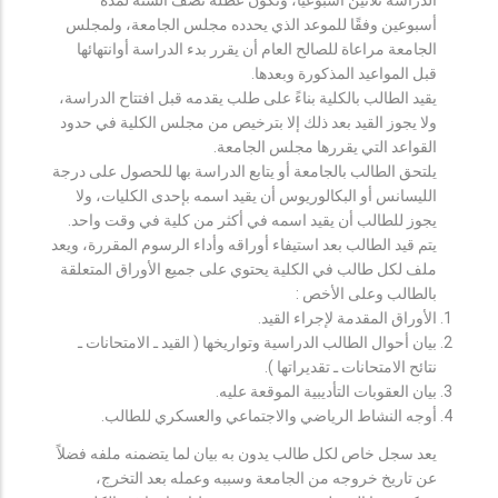
أسبوعين وفقًا للموعد الذي يحدده مجلس الجامعة، ولمجلس
الجامعة مراعاة للصالح العام أن يقرر بدء الدراسة أوانتهائها
قبل المواعيد المذكورة وبعدها.
يقيد الطالب بالكلية بناءً على طلب يقدمه قبل افتتاح الدراسة،
ولا يجوز القيد بعد ذلك إلا بترخيص من مجلس الكلية في حدود
القواعد التي يقررها مجلس الجامعة.
يلتحق الطالب بالجامعة أو يتابع الدراسة بها للحصول على درجة
الليسانس أو البكالوريوس أن يقيد اسمه بإحدى الكليات، ولا
يجوز للطالب أن يقيد اسمه في أكثر من كلية في وقت واحد.
يتم قيد الطالب بعد استيفاء أوراقه وأداء الرسوم المقررة، ويعد
ملف لكل طالب في الكلية يحتوي على جميع الأوراق المتعلقة
بالطالب وعلى الأخص :
الأوراق المقدمة لإجراء القيد.
بيان أحوال الطالب الدراسية وتواريخها ( القيد ـ الامتحانات ـ
نتائح الامتحانات ـ تقديراتها ).
بيان العقوبات التأديبية الموقعة عليه.
أوجه النشاط الرياضي والاجتماعي والعسكري للطالب.
يعد سجل خاص لكل طالب يدون به بيان لما يتضمنه ملفه فضلاً
عن تاريخ خروجه من الجامعة وسببه وعمله بعد التخرج،