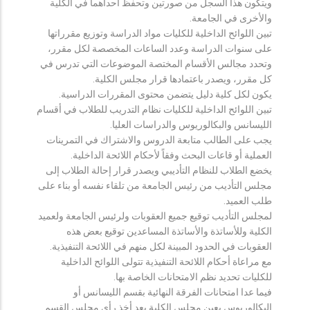
ويتكون هذا السجل من صورتين وتحفظ احداهما في الكلية
والأخرى في الجامعة.
تبين اللوائح الداخلية للكليات مواد الدراسة وتوزيع مقرراتها
على سنوات الدراسة وعدد الساعات المخصصة لكل مقرر،
وتحدد مجالس الأقسام المختصة الموضوعات التي تدرس في
كل مقرر، ويصدر باعتمادها قرار مجلس الكلية.
يكون لكل كلية دليل يتضمن محتوى المقررات الدراسية.
تبين اللوائح الداخلية للكليات نظام التدريب للطلاب في أقسام
الليسانس والبكالوريوس والدراسات العليا.
يجب على الطالب متابعة الدروس والاشتراك في التمرينات
العملية أو قاعات البحث وفقاً لأحكام اللائحة الداخلية.
يخضع الطلاب للنظام التأديبي ويصدر قرار إحالة الطلاب إلى
مجلس التأديب من رئيس الجامعة من تلقاء نفسه أو بناء على
طلب العميد.
لمجلس التأديب توقيع جميع العقوبات ولرئيس الجامعة ولعميد
الكلية وللأساتذة والأساتذة المساعدين توقيع بعض هذه
العقوبات في الحدود المبينة لكل منهم في اللائحة التنفيذية.
مع مراعاة أحكام اللائحة التنفيذية تتولى اللوائح الداخلية
للكليات تحديد نظم الامتحانات الخاصة بها.
فيما عدا امتحانات الفرقة النهائية بقسم الليسانس أو
البكالوريوس يعين مجلس الكلية بعد أخذ رأي مجلس القسم