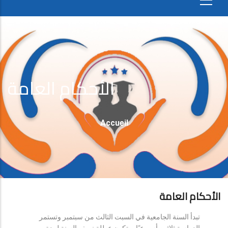
الأحكام العامة
Fil
Accueil
D'Ariane
الأحكام العامة
تبدأ السنة الجامعية في السبت الثالث من سبتمبر وتستمر
الدراسة ثلاثين أسبوعيًا، وتكون عطلة نصف السنة لمدة