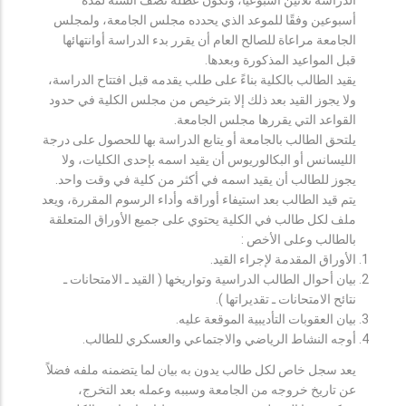
أسبوعين وفقًا للموعد الذي يحدده مجلس الجامعة، ولمجلس
الجامعة مراعاة للصالح العام أن يقرر بدء الدراسة أوانتهائها
قبل المواعيد المذكورة وبعدها.
يقيد الطالب بالكلية بناءً على طلب يقدمه قبل افتتاح الدراسة،
ولا يجوز القيد بعد ذلك إلا بترخيص من مجلس الكلية في حدود
القواعد التي يقررها مجلس الجامعة.
يلتحق الطالب بالجامعة أو يتابع الدراسة بها للحصول على درجة
الليسانس أو البكالوريوس أن يقيد اسمه بإحدى الكليات، ولا
يجوز للطالب أن يقيد اسمه في أكثر من كلية في وقت واحد.
يتم قيد الطالب بعد استيفاء أوراقه وأداء الرسوم المقررة، ويعد
ملف لكل طالب في الكلية يحتوي على جميع الأوراق المتعلقة
بالطالب وعلى الأخص :
الأوراق المقدمة لإجراء القيد.
بيان أحوال الطالب الدراسية وتواريخها ( القيد ـ الامتحانات ـ
نتائح الامتحانات ـ تقديراتها ).
بيان العقوبات التأديبية الموقعة عليه.
أوجه النشاط الرياضي والاجتماعي والعسكري للطالب.
يعد سجل خاص لكل طالب يدون به بيان لما يتضمنه ملفه فضلاً
عن تاريخ خروجه من الجامعة وسببه وعمله بعد التخرج،