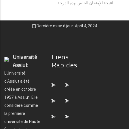
لنتيجة الإمتحان الخاص بهذه الدرجة.
Dernière mise à jour: April 4, 2024
Liens
Université
Rapides
Assiut
L'Université
d'Assiut a été
">
">
créée en octobre
1957 à Assiut. Elle
">
">
considère comme
la première
">
">
université de Haute