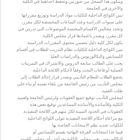
ويتكون هذا السجل من صورتين وتحفظ احداهما في الكلية
والأخرى في الجامعة.
تبين اللوائح الداخلية للكليات مواد الدراسة وتوزيع مقرراتها
على سنوات الدراسة وعدد الساعات المخصصة لكل مقرر،
وتحدد مجالس الأقسام المختصة الموضوعات التي تدرس في
كل مقرر، ويصدر باعتمادها قرار مجلس الكلية.
يكون لكل كلية دليل يتضمن محتوى المقررات الدراسية.
تبين اللوائح الداخلية للكليات نظام التدريب للطلاب في أقسام
الليسانس والبكالوريوس والدراسات العليا.
يجب على الطالب متابعة الدروس والاشتراك في التمرينات
العملية أو قاعات البحث وفقاً لأحكام اللائحة الداخلية.
يخضع الطلاب للنظام التأديبي ويصدر قرار إحالة الطلاب إلى
مجلس التأديب من رئيس الجامعة من تلقاء نفسه أو بناء على
طلب العميد.
لمجلس التأديب توقيع جميع العقوبات ولرئيس الجامعة ولعميد
الكلية وللأساتذة والأساتذة المساعدين توقيع بعض هذه
العقوبات في الحدود المبينة لكل منهم في اللائحة التنفيذية.
مع مراعاة أحكام اللائحة التنفيذية تتولى اللوائح الداخلية
للكليات تحديد نظم الامتحانات الخاصة بها.
فيما عدا امتحانات الفرقة النهائية بقسم الليسانس أو
البكالوريوس يعين مجلس الكلية بعد أخذ رأي مجلس القسم