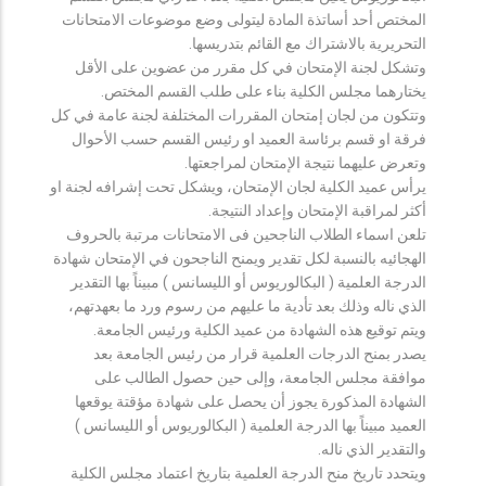
المختص أحد أساتذة المادة ليتولى وضع موضوعات الامتحانات
التحريرية بالاشتراك مع القائم بتدريسها.
وتشكل لجنة الإمتحان في كل مقرر من عضوين على الأقل
يختارهما مجلس الكلية بناء على طلب القسم المختص.
وتتكون من لجان إمتحان المقررات المختلفة لجنة عامة في كل
فرقة او قسم برئاسة العميد او رئيس القسم حسب الأحوال
وتعرض عليهما نتيجة الإمتحان لمراجعتها.
يرأس عميد الكلية لجان الإمتحان، ويشكل تحت إشرافه لجنة او
أكثر لمراقبة الإمتحان وإعداد النتيجة.
تلعن اسماء الطلاب الناجحين فى الامتحانات مرتبة بالحروف
الهجائيه بالنسبة لكل تقدير ويمنح الناجحون في الإمتحان شهادة
الدرجة العلمية ( البكالوريوس أو الليسانس ) مبيناً بها التقدير
الذي ناله وذلك بعد تأدية ما عليهم من رسوم ورد ما بعهدتهم،
ويتم توقيع هذه الشهادة من عميد الكلية ورئيس الجامعة.
يصدر بمنح الدرجات العلمية قرار من رئيس الجامعة بعد
موافقة مجلس الجامعة، وإلى حين حصول الطالب على
الشهادة المذكورة يجوز أن يحصل على شهادة مؤقتة يوقعها
العميد مبيناً بها الدرجة العلمية ( البكالوريوس أو الليسانس )
والتقدير الذي ناله.
ويتحدد تاريخ منح الدرجة العلمية بتاريخ اعتماد مجلس الكلية