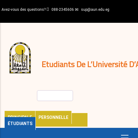
Aller
Avez-vous des questions?
088-2345606
sup@aun.edu.eg
au
contenu
N-
principal
Home
Règlements
&
décisions
Expatriés
Journal
Etudiants De L’Université D’
Rechercher
PRINCIPALE
PERSONNELLE
ÉTUDIANTS