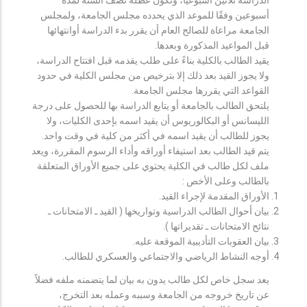
أسبوعين وفقًا للموعد الذي يحدده مجلس الجامعة، ولمجلس
الجامعة مراعاة للصالح العام أن يقرر بدء الدراسة أوانتهائها
قبل المواعيد المذكورة وبعدها.
يقيد الطالب بالكلية بناءً على طلب يقدمه قبل افتتاح الدراسة،
ولا يجوز القيد بعد ذلك إلا بترخيص من مجلس الكلية في حدود
القواعد التي يقررها مجلس الجامعة.
يلتحق الطالب بالجامعة أو يتابع الدراسة بها للحصول على درجة
الليسانس أو البكالوريوس أن يقيد اسمه بإحدى الكليات، ولا
يجوز للطالب أن يقيد اسمه في أكثر من كلية في وقت واحد.
يتم قيد الطالب بعد استيفاء أوراقه وأداء الرسوم المقررة، ويعد
ملف لكل طالب في الكلية يحتوي على جميع الأوراق المتعلقة
بالطالب وعلى الأخص :
الأوراق المقدمة لإجراء القيد.
بيان أحوال الطالب الدراسية وتواريخها ( القيد ـ الامتحانات ـ
نتائح الامتحانات ـ تقديراتها ).
بيان العقوبات التأديبية الموقعة عليه.
أوجه النشاط الرياضي والاجتماعي والعسكري للطالب.
يعد سجل خاص لكل طالب يدون به بيان لما يتضمنه ملفه فضلاً
عن تاريخ خروجه من الجامعة وسببه وعمله بعد التخرج،