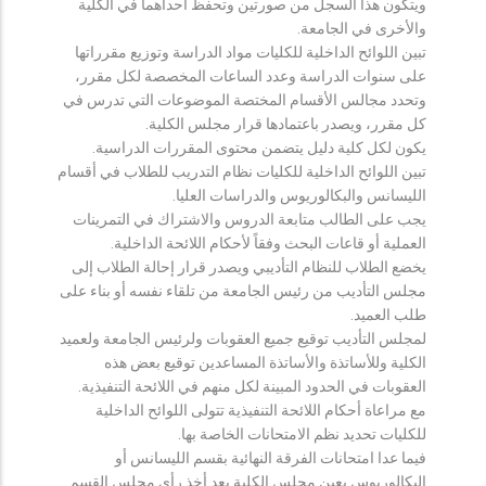
ويتكون هذا السجل من صورتين وتحفظ احداهما في الكلية
والأخرى في الجامعة.
تبين اللوائح الداخلية للكليات مواد الدراسة وتوزيع مقرراتها
على سنوات الدراسة وعدد الساعات المخصصة لكل مقرر،
وتحدد مجالس الأقسام المختصة الموضوعات التي تدرس في
كل مقرر، ويصدر باعتمادها قرار مجلس الكلية.
يكون لكل كلية دليل يتضمن محتوى المقررات الدراسية.
تبين اللوائح الداخلية للكليات نظام التدريب للطلاب في أقسام
الليسانس والبكالوريوس والدراسات العليا.
يجب على الطالب متابعة الدروس والاشتراك في التمرينات
العملية أو قاعات البحث وفقاً لأحكام اللائحة الداخلية.
يخضع الطلاب للنظام التأديبي ويصدر قرار إحالة الطلاب إلى
مجلس التأديب من رئيس الجامعة من تلقاء نفسه أو بناء على
طلب العميد.
لمجلس التأديب توقيع جميع العقوبات ولرئيس الجامعة ولعميد
الكلية وللأساتذة والأساتذة المساعدين توقيع بعض هذه
العقوبات في الحدود المبينة لكل منهم في اللائحة التنفيذية.
مع مراعاة أحكام اللائحة التنفيذية تتولى اللوائح الداخلية
للكليات تحديد نظم الامتحانات الخاصة بها.
فيما عدا امتحانات الفرقة النهائية بقسم الليسانس أو
البكالوريوس يعين مجلس الكلية بعد أخذ رأي مجلس القسم