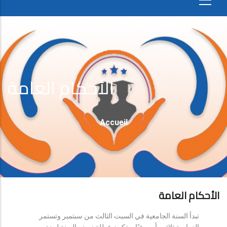
الأحكام العامة
Fil
Accueil
D'Ariane
الأحكام العامة
تبدأ السنة الجامعية في السبت الثالث من سبتمبر وتستمر
الدراسة ثلاثين أسبوعيًا، وتكون عطلة نصف السنة لمدة