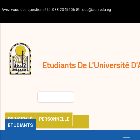
Aller
Avez-vous des questions?
088-2345606
sup@aun.edu.eg
au
contenu
N-
principal
Home
Règlements
&
décisions
Expatriés
Journal
Etudiants De L’Université D’
Rechercher
PRINCIPALE
PERSONNELLE
ÉTUDIANTS