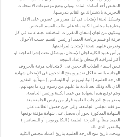
المختص أحد أساتذة المادة ليتولى وضع موضوعات الامتحانات
التحريرية بالاشتراك مع القائم بتدريسها.
وتشكل لجنة الإمتحان في كل مقرر من عضوين على الأقل
يختارهما مجلس الكلية بناء على طلب القسم المختص.
وتتكون من لجان إمتحان المقررات المختلفة لجنة عامة في كل
فرقة او قسم برئاسة العميد او رئيس القسم حسب الأحوال
وتعرض عليهما نتيجة الإمتحان لمراجعتها.
يرأس عميد الكلية لجان الإمتحان، ويشكل تحت إشرافه لجنة او
أكثر لمراقبة الإمتحان وإعداد النتيجة.
تلعن اسماء الطلاب الناجحين فى الامتحانات مرتبة بالحروف
الهجائيه بالنسبة لكل تقدير ويمنح الناجحون في الإمتحان شهادة
الدرجة العلمية ( البكالوريوس أو الليسانس ) مبيناً بها التقدير
الذي ناله وذلك بعد تأدية ما عليهم من رسوم ورد ما بعهدتهم،
ويتم توقيع هذه الشهادة من عميد الكلية ورئيس الجامعة.
يصدر بمنح الدرجات العلمية قرار من رئيس الجامعة بعد
موافقة مجلس الجامعة، وإلى حين حصول الطالب على
الشهادة المذكورة يجوز أن يحصل على شهادة مؤقتة يوقعها
العميد مبيناً بها الدرجة العلمية ( البكالوريوس أو الليسانس )
والتقدير الذي ناله.
ويتحدد تاريخ منح الدرجة العلمية بتاريخ اعتماد مجلس الكلية