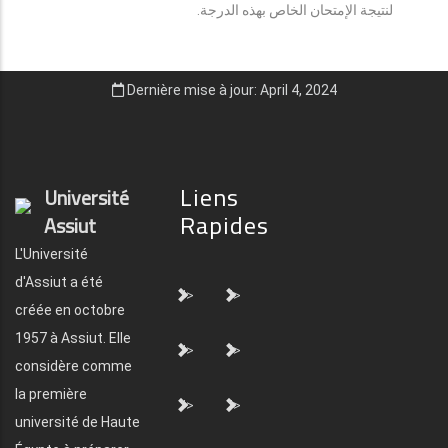
لنتيجة الإمتحان الخاص بهذه الدرجة.
Dernière mise à jour: April 4, 2024
Liens
Université
Rapides
Assiut
L'Université
d'Assiut a été
">
">
créée en octobre
1957 à Assiut. Elle
">
">
considère comme
la première
">
">
université de Haute