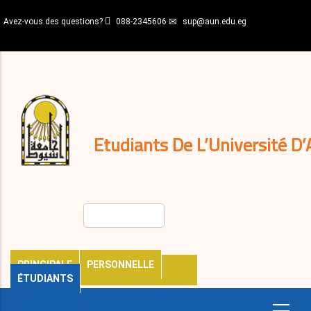
Aller
Avez-vous des questions?
088-2345606
sup@aun.edu.eg
au
contenu
N-
principal
Home
Règlements
&
décisions
Expatriés
Journal
Etudiants De L’Université D’
Rechercher
PRINCIPALE
PERSONNELLE
ÉTUDIANTS