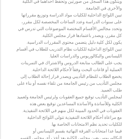
ويتكون هذا السجل من صورتين وتحفظ احداهما في الكلية
والأخرى في الجامعة.
تبين اللوائح الداخلية للكليات مواد الدراسة وتوزيع مقرراتها
على سنوات الدراسة وعدد الساعات المخصصة لكل مقرر،
وتحدد مجالس الأقسام المختصة الموضوعات التي تدرس في
كل مقرر، ويصدر باعتمادها قرار مجلس الكلية.
يكون لكل كلية دليل يتضمن محتوى المقررات الدراسية.
تبين اللوائح الداخلية للكليات نظام التدريب للطلاب في أقسام
الليسانس والبكالوريوس والدراسات العليا.
يجب على الطالب متابعة الدروس والاشتراك في التمرينات
العملية أو قاعات البحث وفقاً لأحكام اللائحة الداخلية.
يخضع الطلاب للنظام التأديبي ويصدر قرار إحالة الطلاب إلى
مجلس التأديب من رئيس الجامعة من تلقاء نفسه أو بناء على
طلب العميد.
لمجلس التأديب توقيع جميع العقوبات ولرئيس الجامعة ولعميد
الكلية وللأساتذة والأساتذة المساعدين توقيع بعض هذه
العقوبات في الحدود المبينة لكل منهم في اللائحة التنفيذية.
مع مراعاة أحكام اللائحة التنفيذية تتولى اللوائح الداخلية
للكليات تحديد نظم الامتحانات الخاصة بها.
فيما عدا امتحانات الفرقة النهائية بقسم الليسانس أو
البكالوريوس يعين مجلس الكلية بعد أخذ رأي مجلس القسم