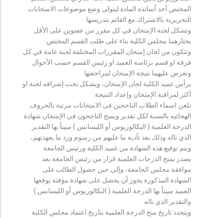
المختص أحد أساتذة المادة ليتولى وضع موضوعات الامتحانات
التحريرية بالاشتراك مع القائم بتدريسها.
وتشكل لجنة الإمتحان في كل مقرر من عضوين على الأقل
يختارهما مجلس الكلية بناء على طلب القسم المختص.
وتتكون من لجان إمتحان المقررات المختلفة لجنة عامة في كل
فرقة او قسم برئاسة العميد او رئيس القسم حسب الأحوال
وتعرض عليهما نتيجة الإمتحان لمراجعتها.
يرأس عميد الكلية لجان الإمتحان، ويشكل تحت إشرافه لجنة او
أكثر لمراقبة الإمتحان وإعداد النتيجة.
تلعن اسماء الطلاب الناجحين فى الامتحانات مرتبة بالحروف
الهجائيه بالنسبة لكل تقدير ويمنح الناجحون في الإمتحان شهادة
الدرجة العلمية ( البكالوريوس أو الليسانس ) مبيناً بها التقدير
الذي ناله وذلك بعد تأدية ما عليهم من رسوم ورد ما بعهدتهم،
ويتم توقيع هذه الشهادة من عميد الكلية ورئيس الجامعة.
يصدر بمنح الدرجات العلمية قرار من رئيس الجامعة بعد
موافقة مجلس الجامعة، وإلى حين حصول الطالب على
الشهادة المذكورة يجوز أن يحصل على شهادة مؤقتة يوقعها
العميد مبيناً بها الدرجة العلمية ( البكالوريوس أو الليسانس )
والتقدير الذي ناله.
ويتحدد تاريخ منح الدرجة العلمية بتاريخ اعتماد مجلس الكلية