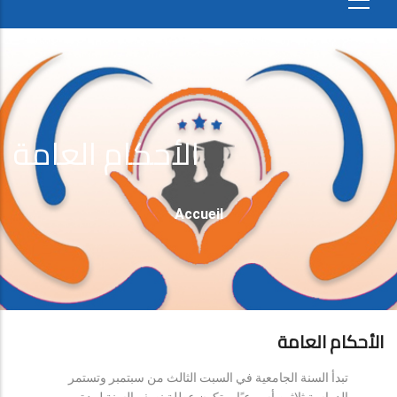
الأحكام العامة
Fil
Accueil
D'Ariane
الأحكام العامة
تبدأ السنة الجامعية في السبت الثالث من سبتمبر وتستمر
الدراسة ثلاثين أسبوعيًا، وتكون عطلة نصف السنة لمدة