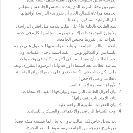
أسبوعين وفقًا للموعد الذي يحدده مجلس الجامعة، ولمجلس
الجامعة مراعاة للصالح العام أن يقرر بدء الدراسة أوانتهائها
قبل المواعيد المذكورة وبعدها.
يقيد الطالب بالكلية بناءً على طلب يقدمه قبل افتتاح الدراسة،
ولا يجوز القيد بعد ذلك إلا بترخيص من مجلس الكلية في حدود
القواعد التي يقررها مجلس الجامعة.
يلتحق الطالب بالجامعة أو يتابع الدراسة بها للحصول على درجة
الليسانس أو البكالوريوس أن يقيد اسمه بإحدى الكليات، ولا
يجوز للطالب أن يقيد اسمه في أكثر من كلية في وقت واحد.
يتم قيد الطالب بعد استيفاء أوراقه وأداء الرسوم المقررة، ويعد
ملف لكل طالب في الكلية يحتوي على جميع الأوراق المتعلقة
بالطالب وعلى الأخص :
الأوراق المقدمة لإجراء القيد.
بيان أحوال الطالب الدراسية وتواريخها ( القيد ـ الامتحانات ـ
نتائح الامتحانات ـ تقديراتها ).
بيان العقوبات التأديبية الموقعة عليه.
أوجه النشاط الرياضي والاجتماعي والعسكري للطالب.
يعد سجل خاص لكل طالب يدون به بيان لما يتضمنه ملفه فضلاً
عن تاريخ خروجه من الجامعة وسببه وعمله بعد التخرج،