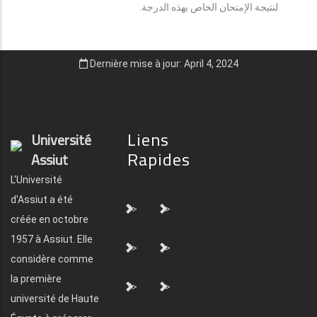
لنتيجة الإمتحان الخاص بهذه الدرجة.
Dernière mise à jour: April 4, 2024
Liens
Université
Rapides
Assiut
L'Université
d'Assiut a été
">
">
créée en octobre
1957 à Assiut. Elle
">
">
considère comme
la première
">
">
université de Haute