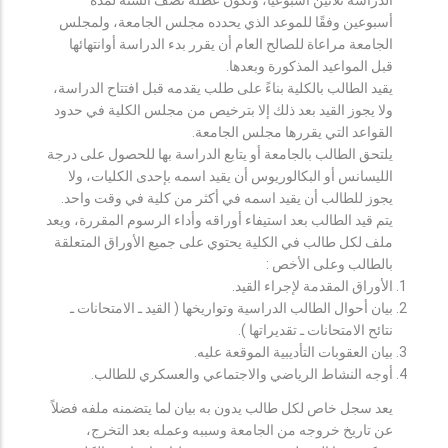
أسبوعين وفقًا للموعد الذي يحدده مجلس الجامعة، ولمجلس
الجامعة مراعاة للصالح العام أن يقرر بدء الدراسة أوانتهائها
قبل المواعيد المذكورة وبعدها.
يقيد الطالب بالكلية بناءً على طلب يقدمه قبل افتتاح الدراسة،
ولا يجوز القيد بعد ذلك إلا بترخيص من مجلس الكلية في حدود
القواعد التي يقررها مجلس الجامعة.
يلتحق الطالب بالجامعة أو يتابع الدراسة بها للحصول على درجة
الليسانس أو البكالوريوس أن يقيد اسمه بإحدى الكليات، ولا
يجوز للطالب أن يقيد اسمه في أكثر من كلية في وقت واحد.
يتم قيد الطالب بعد استيفاء أوراقه وأداء الرسوم المقررة، ويعد
ملف لكل طالب في الكلية يحتوي على جميع الأوراق المتعلقة
بالطالب وعلى الأخص :
الأوراق المقدمة لإجراء القيد.
بيان أحوال الطالب الدراسية وتواريخها ( القيد ـ الامتحانات ـ
نتائح الامتحانات ـ تقديراتها ).
بيان العقوبات التأديبية الموقعة عليه.
أوجه النشاط الرياضي والاجتماعي والعسكري للطالب.
يعد سجل خاص لكل طالب يدون به بيان لما يتضمنه ملفه فضلاً
عن تاريخ خروجه من الجامعة وسببه وعمله بعد التخرج،