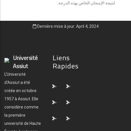
لنتيجة الإمتحان الخاص بهذه الدرجة.
Dernière mise à jour: April 4, 2024
Liens
Université
Rapides
Assiut
L'Université
d'Assiut a été
">
">
créée en octobre
1957 à Assiut. Elle
">
">
considère comme
la première
">
">
université de Haute