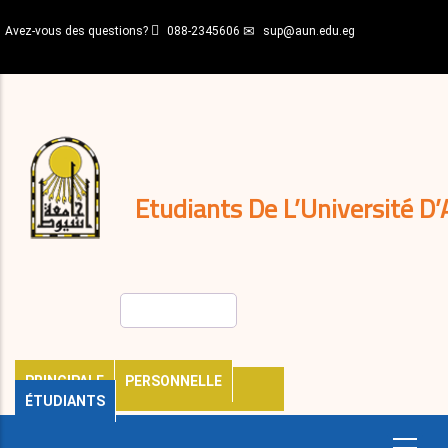
Aller
Avez-vous des questions?
088-2345606
sup@aun.edu.eg
au
contenu
N-
principal
Home
Règlements
&
décisions
Expatriés
Journal
Etudiants De L’Université D’
Rechercher
PRINCIPALE
PERSONNELLE
ÉTUDIANTS