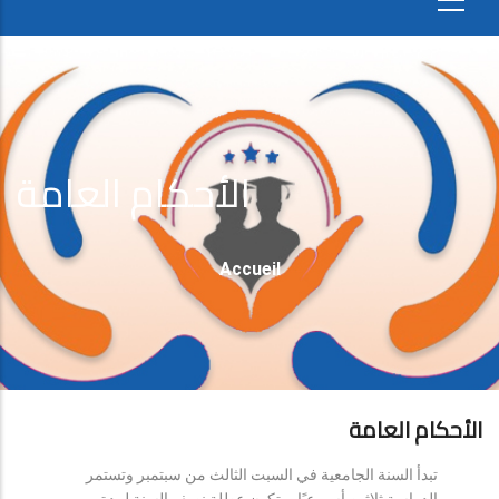
الأحكام العامة
Fil
Accueil
D'Ariane
الأحكام العامة
تبدأ السنة الجامعية في السبت الثالث من سبتمبر وتستمر
الدراسة ثلاثين أسبوعيًا، وتكون عطلة نصف السنة لمدة