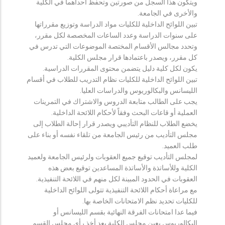
ويتكون هذا السجل من صورتين وتحفظ احداهما في الكلية
والأخرى في الجامعة.
تبين اللوائح الداخلية للكليات مواد الدراسة وتوزيع مقرراتها
على سنوات الدراسة وعدد الساعات المخصصة لكل مقرر،
وتحدد مجالس الأقسام المختصة الموضوعات التي تدرس في
كل مقرر، ويصدر باعتمادها قرار مجلس الكلية.
يكون لكل كلية دليل يتضمن محتوى المقررات الدراسية.
تبين اللوائح الداخلية للكليات نظام التدريب للطلاب في أقسام
الليسانس والبكالوريوس والدراسات العليا.
يجب على الطالب متابعة الدروس والاشتراك في التمرينات
العملية أو قاعات البحث وفقاً لأحكام اللائحة الداخلية.
يخضع الطلاب للنظام التأديبي ويصدر قرار إحالة الطلاب إلى
مجلس التأديب من رئيس الجامعة من تلقاء نفسه أو بناء على
طلب العميد.
لمجلس التأديب توقيع جميع العقوبات ولرئيس الجامعة ولعميد
الكلية وللأساتذة والأساتذة المساعدين توقيع بعض هذه
العقوبات في الحدود المبينة لكل منهم في اللائحة التنفيذية.
مع مراعاة أحكام اللائحة التنفيذية تتولى اللوائح الداخلية
للكليات تحديد نظم الامتحانات الخاصة بها.
فيما عدا امتحانات الفرقة النهائية بقسم الليسانس أو
البكالوريوس يعين مجلس الكلية بعد أخذ رأي مجلس القسم