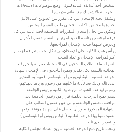
المختص أحد أساتذة المادة ليتولى وضع موضوعات الامتحانات
التحريرية بالاشتراك مع القائم بتدريسها.
وتشكل لجنة الإمتحان في كل مقرر من عضوين على الأقل
يختارهما مجلس الكلية بناء على طلب القسم المختص.
وتتكون من لجان إمتحان المقررات المختلفة لجنة عامة في كل
فرقة او قسم برئاسة العميد او رئيس القسم حسب الأحوال
وتعرض عليهما نتيجة الإمتحان لمراجعتها.
يرأس عميد الكلية لجان الإمتحان، ويشكل تحت إشرافه لجنة او
أكثر لمراقبة الإمتحان وإعداد النتيجة.
تلعن اسماء الطلاب الناجحين فى الامتحانات مرتبة بالحروف
الهجائيه بالنسبة لكل تقدير ويمنح الناجحون في الإمتحان شهادة
الدرجة العلمية ( البكالوريوس أو الليسانس ) مبيناً بها التقدير
الذي ناله وذلك بعد تأدية ما عليهم من رسوم ورد ما بعهدتهم،
ويتم توقيع هذه الشهادة من عميد الكلية ورئيس الجامعة.
يصدر بمنح الدرجات العلمية قرار من رئيس الجامعة بعد
موافقة مجلس الجامعة، وإلى حين حصول الطالب على
الشهادة المذكورة يجوز أن يحصل على شهادة مؤقتة يوقعها
العميد مبيناً بها الدرجة العلمية ( البكالوريوس أو الليسانس )
والتقدير الذي ناله.
ويتحدد تاريخ منح الدرجة العلمية بتاريخ اعتماد مجلس الكلية