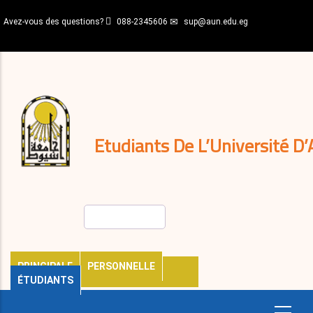
Aller
Avez-vous des questions?
088-2345606
sup@aun.edu.eg
au
contenu
N-
principal
Home
Règlements
&
décisions
Expatriés
Journal
Etudiants De L’Université D’
Rechercher
PRINCIPALE
PERSONNELLE
ÉTUDIANTS