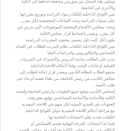
ويتكون هذا السجل من صورتين وتحفظ احداهما في الكلية
والأخرى في الجامعة.
تبين اللوائح الداخلية للكليات مواد الدراسة وتوزيع مقرراتها
على سنوات الدراسة وعدد الساعات المخصصة لكل مقرر،
وتحدد مجالس الأقسام المختصة الموضوعات التي تدرس في
كل مقرر، ويصدر باعتمادها قرار مجلس الكلية.
يكون لكل كلية دليل يتضمن محتوى المقررات الدراسية.
تبين اللوائح الداخلية للكليات نظام التدريب للطلاب في أقسام
الليسانس والبكالوريوس والدراسات العليا.
يجب على الطالب متابعة الدروس والاشتراك في التمرينات
العملية أو قاعات البحث وفقاً لأحكام اللائحة الداخلية.
يخضع الطلاب للنظام التأديبي ويصدر قرار إحالة الطلاب إلى
مجلس التأديب من رئيس الجامعة من تلقاء نفسه أو بناء على
طلب العميد.
لمجلس التأديب توقيع جميع العقوبات ولرئيس الجامعة ولعميد
الكلية وللأساتذة والأساتذة المساعدين توقيع بعض هذه
العقوبات في الحدود المبينة لكل منهم في اللائحة التنفيذية.
مع مراعاة أحكام اللائحة التنفيذية تتولى اللوائح الداخلية
للكليات تحديد نظم الامتحانات الخاصة بها.
فيما عدا امتحانات الفرقة النهائية بقسم الليسانس أو
البكالوريوس يعين مجلس الكلية بعد أخذ رأي مجلس القسم