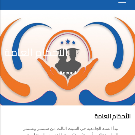
الأحكام العامة
Fil
Accueil
D'Ariane
الأحكام العامة
تبدأ السنة الجامعية في السبت الثالث من سبتمبر وتستمر
الدراسة ثلاثين أسبوعيًا، وتكون عطلة نصف السنة لمدة