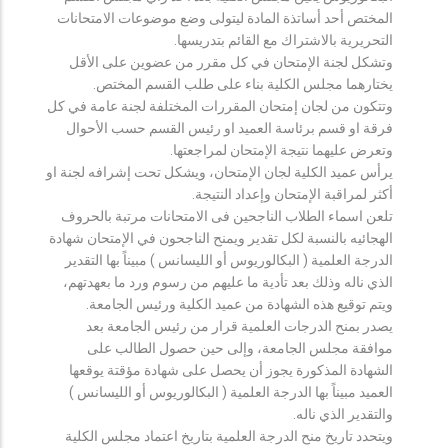
المختص أحد أساتذة المادة ليتولى وضع موضوعات الامتحانات
التحريرية بالاشتراك مع القائم بتدريسها.
وتشكل لجنة الإمتحان في كل مقرر من عضوين على الأقل
يختارهما مجلس الكلية بناء على طلب القسم المختص.
وتتكون من لجان إمتحان المقررات المختلفة لجنة عامة في كل
فرقة او قسم برئاسة العميد او رئيس القسم حسب الأحوال
وتعرض عليهما نتيجة الإمتحان لمراجعتها.
يرأس عميد الكلية لجان الإمتحان، ويشكل تحت إشرافه لجنة او
أكثر لمراقبة الإمتحان وإعداد النتيجة.
تلعن اسماء الطلاب الناجحين فى الامتحانات مرتبة بالحروف
الهجائيه بالنسبة لكل تقدير ويمنح الناجحون في الإمتحان شهادة
الدرجة العلمية ( البكالوريوس أو الليسانس ) مبيناً بها التقدير
الذي ناله وذلك بعد تأدية ما عليهم من رسوم ورد ما بعهدتهم،
ويتم توقيع هذه الشهادة من عميد الكلية ورئيس الجامعة.
يصدر بمنح الدرجات العلمية قرار من رئيس الجامعة بعد
موافقة مجلس الجامعة، وإلى حين حصول الطالب على
الشهادة المذكورة يجوز أن يحصل على شهادة مؤقتة يوقعها
العميد مبيناً بها الدرجة العلمية ( البكالوريوس أو الليسانس )
والتقدير الذي ناله.
ويتحدد تاريخ منح الدرجة العلمية بتاريخ اعتماد مجلس الكلية