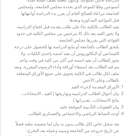
أسبوعين وفقًا للموعد الذي يحدده مجلس الجامعة، ولمجلس
الجامعة مراعاة للصالح العام أن يقرر بدء الدراسة أوانتهائها
قبل المواعيد المذكورة وبعدها.
يقيد الطالب بالكلية بناءً على طلب يقدمه قبل افتتاح الدراسة،
ولا يجوز القيد بعد ذلك إلا بترخيص من مجلس الكلية في حدود
القواعد التي يقررها مجلس الجامعة.
يلتحق الطالب بالجامعة أو يتابع الدراسة بها للحصول على درجة
الليسانس أو البكالوريوس أن يقيد اسمه بإحدى الكليات، ولا
يجوز للطالب أن يقيد اسمه في أكثر من كلية في وقت واحد.
يتم قيد الطالب بعد استيفاء أوراقه وأداء الرسوم المقررة، ويعد
ملف لكل طالب في الكلية يحتوي على جميع الأوراق المتعلقة
بالطالب وعلى الأخص :
الأوراق المقدمة لإجراء القيد.
بيان أحوال الطالب الدراسية وتواريخها ( القيد ـ الامتحانات ـ
نتائح الامتحانات ـ تقديراتها ).
بيان العقوبات التأديبية الموقعة عليه.
أوجه النشاط الرياضي والاجتماعي والعسكري للطالب.
يعد سجل خاص لكل طالب يدون به بيان لما يتضمنه ملفه فضلاً
عن تاريخ خروجه من الجامعة وسببه وعمله بعد التخرج،