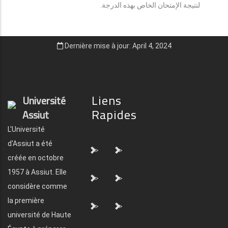
لنتيجة الإمتحان الخاص بهذه الدرجة.
Dernière mise à jour: April 4, 2024
Liens
Université
Rapides
Assiut
L'Université
d'Assiut a été
">
">
créée en octobre
1957 à Assiut. Elle
">
">
considère comme
la première
">
">
université de Haute