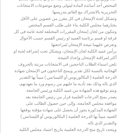
المختص أحد أساتذة المادة ليتولى وضع موضوعات الامتحانات
التحريرية بالاشتراك مع القائم بتدريسها.
وتشكل لجنة الإمتحان في كل مقرر من عضوين على الأقل
يختارهما مجلس الكلية بناء على طلب القسم المختص.
وتتكون من لجان إمتحان المقررات المختلفة لجنة عامة في كل
فرقة او قسم برئاسة العميد او رئيس القسم حسب الأحوال
وتعرض عليهما نتيجة الإمتحان لمراجعتها.
يرأس عميد الكلية لجان الإمتحان، ويشكل تحت إشرافه لجنة او
أكثر لمراقبة الإمتحان وإعداد النتيجة.
تلعن اسماء الطلاب الناجحين فى الامتحانات مرتبة بالحروف
الهجائيه بالنسبة لكل تقدير ويمنح الناجحون في الإمتحان شهادة
الدرجة العلمية ( البكالوريوس أو الليسانس ) مبيناً بها التقدير
الذي ناله وذلك بعد تأدية ما عليهم من رسوم ورد ما بعهدتهم،
ويتم توقيع هذه الشهادة من عميد الكلية ورئيس الجامعة.
يصدر بمنح الدرجات العلمية قرار من رئيس الجامعة بعد
موافقة مجلس الجامعة، وإلى حين حصول الطالب على
الشهادة المذكورة يجوز أن يحصل على شهادة مؤقتة يوقعها
العميد مبيناً بها الدرجة العلمية ( البكالوريوس أو الليسانس )
والتقدير الذي ناله.
ويتحدد تاريخ منح الدرجة العلمية بتاريخ اعتماد مجلس الكلية