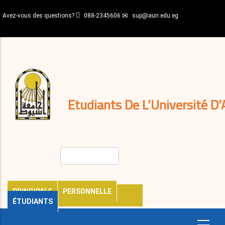
Aller
Avez-vous des questions?
088-2345606
sup@aun.edu.eg
au
contenu
N-
principal
Home
Règlements
&
décisions
Expatriés
Journal
Etudiants De L’Université D’
Rechercher
PRINCIPALE
PERSONNELLE
ÉTUDIANTS