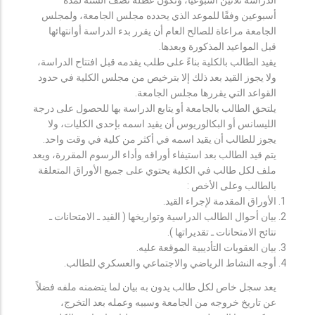
أسبوعين وفقًا للموعد الذي يحدده مجلس الجامعة، ولمجلس
الجامعة مراعاة للصالح العام أن يقرر بدء الدراسة أوانتهائها
قبل المواعيد المذكورة وبعدها.
يقيد الطالب بالكلية بناءً على طلب يقدمه قبل افتتاح الدراسة،
ولا يجوز القيد بعد ذلك إلا بترخيص من مجلس الكلية في حدود
القواعد التي يقررها مجلس الجامعة.
يلتحق الطالب بالجامعة أو يتابع الدراسة بها للحصول على درجة
الليسانس أو البكالوريوس أن يقيد اسمه بإحدى الكليات، ولا
يجوز للطالب أن يقيد اسمه في أكثر من كلية في وقت واحد.
يتم قيد الطالب بعد استيفاء أوراقه وأداء الرسوم المقررة، ويعد
ملف لكل طالب في الكلية يحتوي على جميع الأوراق المتعلقة
بالطالب وعلى الأخص :
الأوراق المقدمة لإجراء القيد.
بيان أحوال الطالب الدراسية وتواريخها ( القيد ـ الامتحانات ـ
نتائح الامتحانات ـ تقديراتها ).
بيان العقوبات التأديبية الموقعة عليه.
أوجه النشاط الرياضي والاجتماعي والعسكري للطالب.
يعد سجل خاص لكل طالب يدون به بيان لما يتضمنه ملفه فضلاً
عن تاريخ خروجه من الجامعة وسببه وعمله بعد التخرج،