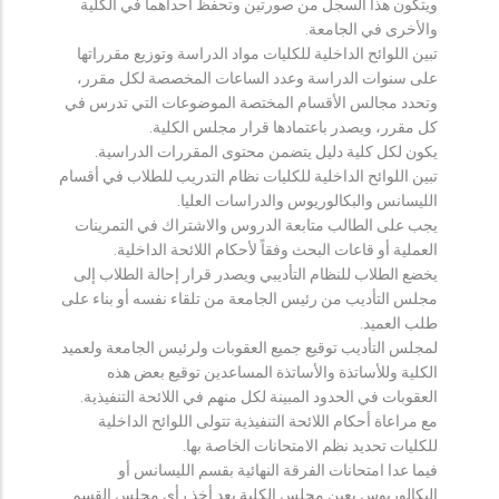
ويتكون هذا السجل من صورتين وتحفظ احداهما في الكلية
والأخرى في الجامعة.
تبين اللوائح الداخلية للكليات مواد الدراسة وتوزيع مقرراتها
على سنوات الدراسة وعدد الساعات المخصصة لكل مقرر،
وتحدد مجالس الأقسام المختصة الموضوعات التي تدرس في
كل مقرر، ويصدر باعتمادها قرار مجلس الكلية.
يكون لكل كلية دليل يتضمن محتوى المقررات الدراسية.
تبين اللوائح الداخلية للكليات نظام التدريب للطلاب في أقسام
الليسانس والبكالوريوس والدراسات العليا.
يجب على الطالب متابعة الدروس والاشتراك في التمرينات
العملية أو قاعات البحث وفقاً لأحكام اللائحة الداخلية.
يخضع الطلاب للنظام التأديبي ويصدر قرار إحالة الطلاب إلى
مجلس التأديب من رئيس الجامعة من تلقاء نفسه أو بناء على
طلب العميد.
لمجلس التأديب توقيع جميع العقوبات ولرئيس الجامعة ولعميد
الكلية وللأساتذة والأساتذة المساعدين توقيع بعض هذه
العقوبات في الحدود المبينة لكل منهم في اللائحة التنفيذية.
مع مراعاة أحكام اللائحة التنفيذية تتولى اللوائح الداخلية
للكليات تحديد نظم الامتحانات الخاصة بها.
فيما عدا امتحانات الفرقة النهائية بقسم الليسانس أو
البكالوريوس يعين مجلس الكلية بعد أخذ رأي مجلس القسم