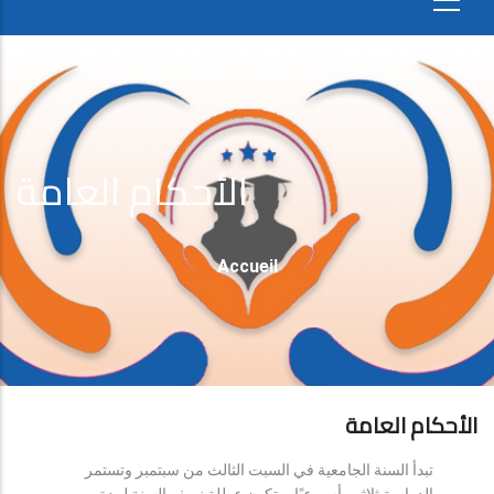
الأحكام العامة
Fil
Accueil
D'Ariane
الأحكام العامة
تبدأ السنة الجامعية في السبت الثالث من سبتمبر وتستمر
الدراسة ثلاثين أسبوعيًا، وتكون عطلة نصف السنة لمدة