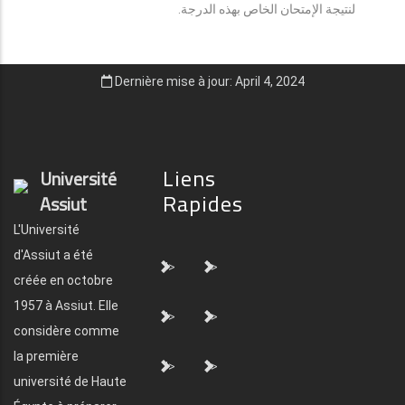
لنتيجة الإمتحان الخاص بهذه الدرجة.
Dernière mise à jour: April 4, 2024
Liens
Université
Rapides
Assiut
L'Université
d'Assiut a été
">
">
créée en octobre
1957 à Assiut. Elle
">
">
considère comme
la première
">
">
université de Haute