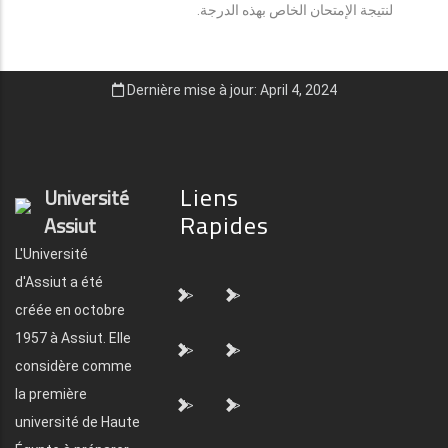
لنتيجة الإمتحان الخاص بهذه الدرجة.
Dernière mise à jour: April 4, 2024
Liens
Université
Rapides
Assiut
L'Université
d'Assiut a été
">
">
créée en octobre
1957 à Assiut. Elle
">
">
considère comme
la première
">
">
université de Haute