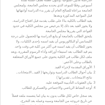
أسبوعين وفقًا للموعد الذي يحدده مجلس الجامعة، ولمجلس
الجامعة مراعاة للصالح العام أن يقرر بدء الدراسة أوانتهائها
قبل المواعيد المذكورة وبعدها.
يقيد الطالب بالكلية بناءً على طلب يقدمه قبل افتتاح الدراسة،
ولا يجوز القيد بعد ذلك إلا بترخيص من مجلس الكلية في حدود
القواعد التي يقررها مجلس الجامعة.
يلتحق الطالب بالجامعة أو يتابع الدراسة بها للحصول على درجة
الليسانس أو البكالوريوس أن يقيد اسمه بإحدى الكليات، ولا
يجوز للطالب أن يقيد اسمه في أكثر من كلية في وقت واحد.
يتم قيد الطالب بعد استيفاء أوراقه وأداء الرسوم المقررة، ويعد
ملف لكل طالب في الكلية يحتوي على جميع الأوراق المتعلقة
بالطالب وعلى الأخص :
الأوراق المقدمة لإجراء القيد.
بيان أحوال الطالب الدراسية وتواريخها ( القيد ـ الامتحانات ـ
نتائح الامتحانات ـ تقديراتها ).
بيان العقوبات التأديبية الموقعة عليه.
أوجه النشاط الرياضي والاجتماعي والعسكري للطالب.
يعد سجل خاص لكل طالب يدون به بيان لما يتضمنه ملفه فضلاً
عن تاريخ خروجه من الجامعة وسببه وعمله بعد التخرج،