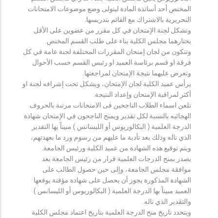
المختص أحد أساتذة المادة ليتولى وضع موضوعات الامتحانات
التحريرية بالاشتراك مع القائم بتدريسها.
وتشكل لجنة الإمتحان في كل مقرر من عضوين على الأقل
يختارهما مجلس الكلية بناء على طلب القسم المختص.
وتتكون من لجان إمتحان المقررات المختلفة لجنة عامة في كل
فرقة او قسم برئاسة العميد او رئيس القسم حسب الأحوال
وتعرض عليهما نتيجة الإمتحان لمراجعتها.
يرأس عميد الكلية لجان الإمتحان، ويشكل تحت إشرافه لجنة او
أكثر لمراقبة الإمتحان وإعداد النتيجة.
تلعن اسماء الطلاب الناجحين فى الامتحانات مرتبة بالحروف
الهجائيه بالنسبة لكل تقدير ويمنح الناجحون في الإمتحان شهادة
الدرجة العلمية ( البكالوريوس أو الليسانس ) مبيناً بها التقدير
الذي ناله وذلك بعد تأدية ما عليهم من رسوم ورد ما بعهدتهم،
ويتم توقيع هذه الشهادة من عميد الكلية ورئيس الجامعة.
يصدر بمنح الدرجات العلمية قرار من رئيس الجامعة بعد
موافقة مجلس الجامعة، وإلى حين حصول الطالب على
الشهادة المذكورة يجوز أن يحصل على شهادة مؤقتة يوقعها
العميد مبيناً بها الدرجة العلمية ( البكالوريوس أو الليسانس )
والتقدير الذي ناله.
ويتحدد تاريخ منح الدرجة العلمية بتاريخ اعتماد مجلس الكلية