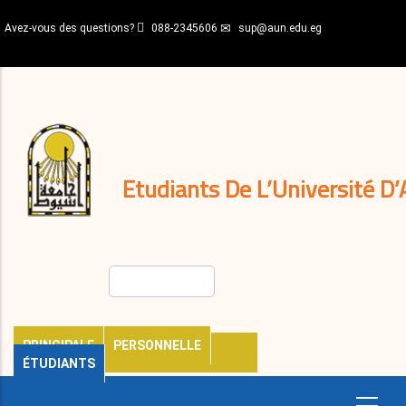
Aller
Avez-vous des questions?
088-2345606
sup@aun.edu.eg
au
contenu
N-
principal
Home
Règlements
&
décisions
Expatriés
Journal
Etudiants De L’Université D’
Rechercher
PRINCIPALE
PERSONNELLE
ÉTUDIANTS