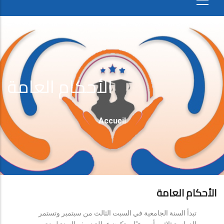
الأحكام العامة
Fil
Accueil
D'Ariane
الأحكام العامة
تبدأ السنة الجامعية في السبت الثالث من سبتمبر وتستمر
الدراسة ثلاثين أسبوعيًا، وتكون عطلة نصف السنة لمدة