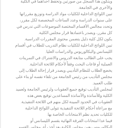
ويتكون هذا السجل من صورتين وتحفظ احداهما في الكلية
والأخرى في الجامعة.
تبين اللوائح الداخلية للكليات مواد الدراسة وتوزيع مقرراتها
على سنوات الدراسة وعدد الساعات المخصصة لكل مقرر،
وتحدد مجالس الأقسام المختصة الموضوعات التي تدرس في
كل مقرر، ويصدر باعتمادها قرار مجلس الكلية.
يكون لكل كلية دليل يتضمن محتوى المقررات الدراسية.
تبين اللوائح الداخلية للكليات نظام التدريب للطلاب في أقسام
الليسانس والبكالوريوس والدراسات العليا.
يجب على الطالب متابعة الدروس والاشتراك في التمرينات
العملية أو قاعات البحث وفقاً لأحكام اللائحة الداخلية.
يخضع الطلاب للنظام التأديبي ويصدر قرار إحالة الطلاب إلى
مجلس التأديب من رئيس الجامعة من تلقاء نفسه أو بناء على
طلب العميد.
لمجلس التأديب توقيع جميع العقوبات ولرئيس الجامعة ولعميد
الكلية وللأساتذة والأساتذة المساعدين توقيع بعض هذه
العقوبات في الحدود المبينة لكل منهم في اللائحة التنفيذية.
مع مراعاة أحكام اللائحة التنفيذية تتولى اللوائح الداخلية
للكليات تحديد نظم الامتحانات الخاصة بها.
فيما عدا امتحانات الفرقة النهائية بقسم الليسانس أو
البكالوريوس يعين مجلس الكلية بعد أخذ رأي مجلس القسم