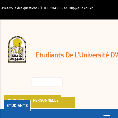
Aller
Avez-vous des questions?
088-2345606
sup@aun.edu.eg
au
contenu
N-
principal
Home
Règlements
&
décisions
Expatriés
Journal
Etudiants De L’Université D’
Rechercher
PRINCIPALE
PERSONNELLE
ÉTUDIANTS