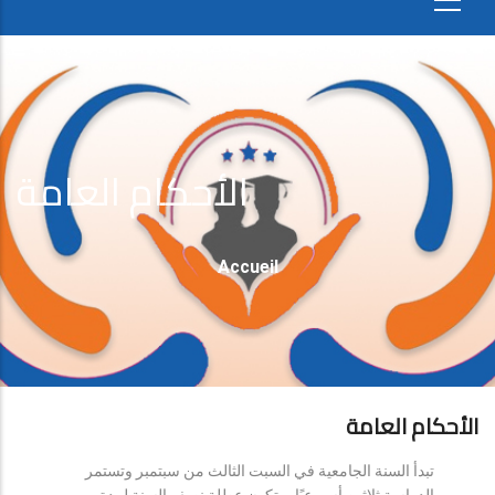
الأحكام العامة
Fil
Accueil
D'Ariane
الأحكام العامة
تبدأ السنة الجامعية في السبت الثالث من سبتمبر وتستمر
الدراسة ثلاثين أسبوعيًا، وتكون عطلة نصف السنة لمدة