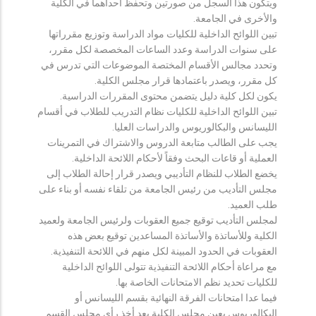
ويتكون هذا السجل من صورتين وتحفظ احداهما في الكلية
والأخرى في الجامعة.
تبين اللوائح الداخلية للكليات مواد الدراسة وتوزيع مقرراتها
على سنوات الدراسة وعدد الساعات المخصصة لكل مقرر،
وتحدد مجالس الأقسام المختصة الموضوعات التي تدرس في
كل مقرر، ويصدر باعتمادها قرار مجلس الكلية.
يكون لكل كلية دليل يتضمن محتوى المقررات الدراسية.
تبين اللوائح الداخلية للكليات نظام التدريب للطلاب في أقسام
الليسانس والبكالوريوس والدراسات العليا.
يجب على الطالب متابعة الدروس والاشتراك في التمرينات
العملية أو قاعات البحث وفقاً لأحكام اللائحة الداخلية.
يخضع الطلاب للنظام التأديبي ويصدر قرار إحالة الطلاب إلى
مجلس التأديب من رئيس الجامعة من تلقاء نفسه أو بناء على
طلب العميد.
لمجلس التأديب توقيع جميع العقوبات ولرئيس الجامعة ولعميد
الكلية وللأساتذة والأساتذة المساعدين توقيع بعض هذه
العقوبات في الحدود المبينة لكل منهم في اللائحة التنفيذية.
مع مراعاة أحكام اللائحة التنفيذية تتولى اللوائح الداخلية
للكليات تحديد نظم الامتحانات الخاصة بها.
فيما عدا امتحانات الفرقة النهائية بقسم الليسانس أو
البكالوريوس يعين مجلس الكلية بعد أخذ رأي مجلس القسم