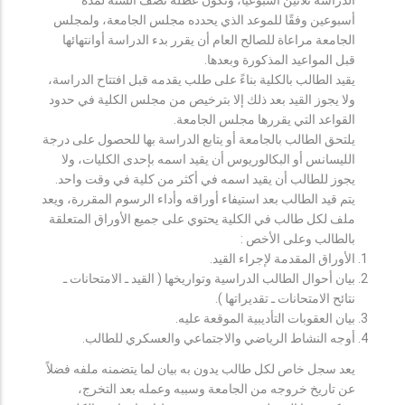
أسبوعين وفقًا للموعد الذي يحدده مجلس الجامعة، ولمجلس
الجامعة مراعاة للصالح العام أن يقرر بدء الدراسة أوانتهائها
قبل المواعيد المذكورة وبعدها.
يقيد الطالب بالكلية بناءً على طلب يقدمه قبل افتتاح الدراسة،
ولا يجوز القيد بعد ذلك إلا بترخيص من مجلس الكلية في حدود
القواعد التي يقررها مجلس الجامعة.
يلتحق الطالب بالجامعة أو يتابع الدراسة بها للحصول على درجة
الليسانس أو البكالوريوس أن يقيد اسمه بإحدى الكليات، ولا
يجوز للطالب أن يقيد اسمه في أكثر من كلية في وقت واحد.
يتم قيد الطالب بعد استيفاء أوراقه وأداء الرسوم المقررة، ويعد
ملف لكل طالب في الكلية يحتوي على جميع الأوراق المتعلقة
بالطالب وعلى الأخص :
الأوراق المقدمة لإجراء القيد.
بيان أحوال الطالب الدراسية وتواريخها ( القيد ـ الامتحانات ـ
نتائح الامتحانات ـ تقديراتها ).
بيان العقوبات التأديبية الموقعة عليه.
أوجه النشاط الرياضي والاجتماعي والعسكري للطالب.
يعد سجل خاص لكل طالب يدون به بيان لما يتضمنه ملفه فضلاً
عن تاريخ خروجه من الجامعة وسببه وعمله بعد التخرج،