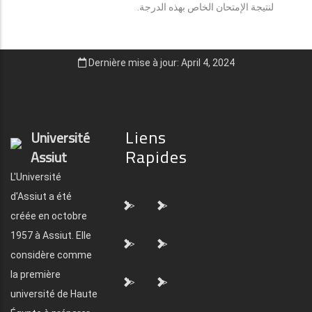
لنتيجة الإمتحان الخاص بهذه الدرجة.
Dernière mise à jour: April 4, 2024
Liens
Université
Rapides
Assiut
L'Université
d'Assiut a été
">
">
créée en octobre
1957 à Assiut. Elle
">
">
considère comme
la première
">
">
université de Haute