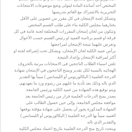
المختص أحد أساتذة المادة ليتولى وضع موضوعات الامتحانات
التحريرية بالاشتراك مع القائم بتدريسها.
وتشكل لجنة الإمتحان في كل مقرر من عضوين على الأقل
يختارهما مجلس الكلية بناء على طلب القسم المختص.
وتتكون من لجان إمتحان المقررات المختلفة لجنة عامة في كل
فرقة او قسم برئاسة العميد او رئيس القسم حسب الأحوال
وتعرض عليهما نتيجة الإمتحان لمراجعتها.
يرأس عميد الكلية لجان الإمتحان، ويشكل تحت إشرافه لجنة او
أكثر لمراقبة الإمتحان وإعداد النتيجة.
تلعن اسماء الطلاب الناجحين فى الامتحانات مرتبة بالحروف
الهجائيه بالنسبة لكل تقدير ويمنح الناجحون في الإمتحان شهادة
الدرجة العلمية ( البكالوريوس أو الليسانس ) مبيناً بها التقدير
الذي ناله وذلك بعد تأدية ما عليهم من رسوم ورد ما بعهدتهم،
ويتم توقيع هذه الشهادة من عميد الكلية ورئيس الجامعة.
يصدر بمنح الدرجات العلمية قرار من رئيس الجامعة بعد
موافقة مجلس الجامعة، وإلى حين حصول الطالب على
الشهادة المذكورة يجوز أن يحصل على شهادة مؤقتة يوقعها
العميد مبيناً بها الدرجة العلمية ( البكالوريوس أو الليسانس )
والتقدير الذي ناله.
ويتحدد تاريخ منح الدرجة العلمية بتاريخ اعتماد مجلس الكلية