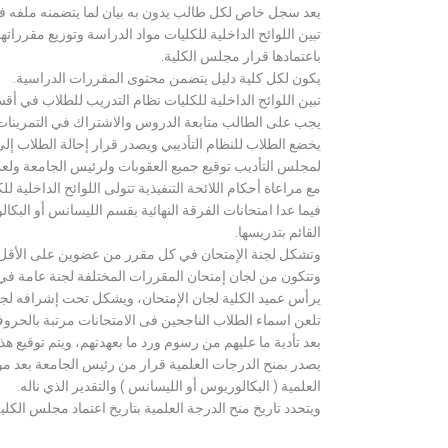
يعد سجل خاص لكل طالب يدون به بيان لما يتضمنه ملفه فض
تبين اللوائح الداخلية للكليات مواد الدراسة وتوزيع مق
باعتمادها قرار مجلس الكلية.
يكون لكل كلية دليل يتضمن محتوى المقررات الدراسية.
تبين اللوائح الداخلية للكليات نظام التدريب للطلاب في أق
يجب على الطالب متابعة الدروس والاشتراك في التمرينات الع
يخضع الطلاب للنظام التأديبي ويصدر قرار إحالة الطلاب إ
لمجلس التأديب توقيع جميع العقوبات ولرئيس الجامعة ولعميد
مع مراعاة أحكام اللائحة التنفيذية تتولى اللوائح الداخلية ل
فيما عدا امتحانات الفرقة النهائية بقسم الليسانس أو ال
القائم بتدريسها.
وتشكل لجنة الإمتحان في كل مقرر من عضوين على الأقل 
وتتكون من لجان إمتحان المقررات المختلفة لجنة عامة في
يرأس عميد الكلية لجان الإمتحان، ويشكل تحت إشرافه لجنة ا
تلعن اسماء الطلاب الناجحين فى الامتحانات مرتبة بالحروف ال
بعد تأدية ما عليهم من رسوم ورد ما بعهدتهم، ويتم توقيع ه
يصدر بمنح الدرجات العلمية قرار من رئيس الجامعة بعد مو
العلمية ( البكالوريوس أو الليسانس ) والتقدير الذي ناله.
ويتحدد تاريخ منح الدرجة العلمية بتاريخ اعتماد مجلس الكلية