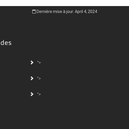
Dernière mise à jour: April 4, 2024
ides
">
">
">