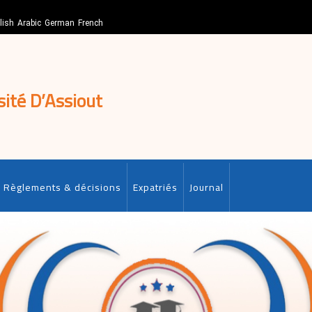
lish
Arabic
German
French
sité D’Assiout
Règlements & décisions
Expatriés
Journal