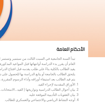
الأحكام العامة
تبدأ السنة الجامعية في السبت الثالث من سبتمبر وتستمر 
العام أن يقرر بدء الدراسة أوانتهائها قبل المواعيد المذكورة 
يقيد الطالب بالكلية بناءً على طلب يقدمه قبل افتتاح الدر
يلتحق الطالب بالجامعة أو يتابع الدراسة بها للحصول على 
يتم قيد الطالب بعد استيفاء أوراقه وأداء الرسوم المقررة
الأوراق المقدمة لإجراء القيد.
بيان أحوال الطالب الدراسية وتواريخها ( القيد ـ الامتحانات ـ ن
بيان العقوبات التأديبية الموقعة عليه.
أوجه النشاط الرياضي والاجتماعي والعسكري للطالب.