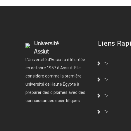
Liens Rap
Université
Assiut
L'Université d'Assiut a été créée
">
en octobre 1957 à Assiut. Elle
considère comme la première
">
université de Haute Égypte à
préparer des diplômés avec des
">
connaissances scientifiques.
">