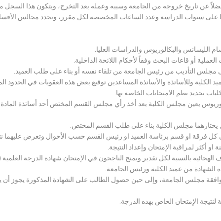
لاً عن تاريخ خروجه من الجامعة وسببه وعمله بعد التخرج، ويتكون هذا السجل م
رراتها على سنوات الدراسة وعدد الساعات المخصصة لكل مقرر، وتحدد مجالس الأ
سام الليسانس والبكالوريوس والدراسات العليا.
ملية أو قاعات البحث وفقاً لأحكام اللائحة الداخلية.
لى مجلس التأديب من رئيس الجامعة من تلقاء نفسه أو بناء على طلب العميد.
 الكلية وللأساتذة والأساتذة المساعدين توقيع بعض هذه العقوبات في الحدود المبين
لكليات تحديد نظم الامتحانات الخاصة بها.
بكالوريوس يعين مجلس الكلية بعد أخذ رأي مجلس القسم المختص أحد أساتذة المادة
يختارهما مجلس الكلية بناء على طلب القسم المختص.
 كل فرقة او قسم برئاسة العميد او رئيس القسم حسب الأحوال وتعرض عليهما نتيج
و أكثر لمراقبة الإمتحان وإعداد النتيجة.
هجائيه بالنسبة لكل تقدير ويمنح الناجحون في الإمتحان شهادة الدرجة العلمية ( الب
ذه الشهادة من عميد الكلية ورئيس الجامعة.
افقة مجلس الجامعة، وإلى حين حصول الطالب على الشهادة المذكورة يجوز أن يحصل
 لنتيجة الإمتحان الخاص بهذه الدرجة.