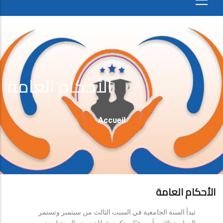
الأحكام العامة
Fil
Accueil
D'Ariane
الأحكام العامة
تبدأ السنة الجامعية في السبت الثالث من سبتمبر وتستمر
الدراسة ثلاثين أسبوعيًا، وتكون عطلة نصف السنة لمدة