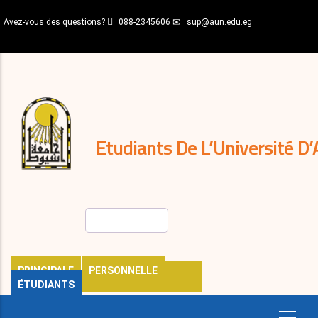
Aller
Avez-vous des questions?
088-2345606
sup@aun.edu.eg
au
contenu
N-
principal
Home
Règlements
&
décisions
Expatriés
Journal
Etudiants De L’Université D’
Rechercher
PRINCIPALE
PERSONNELLE
ÉTUDIANTS