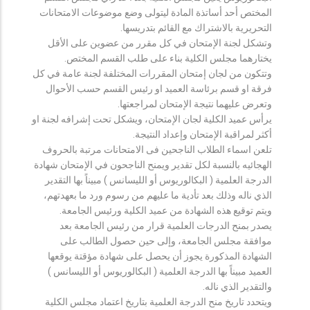
المختص أحد أساتذة المادة ليتولى وضع موضوعات الامتحانات
التحريرية بالاشتراك مع القائم بتدريسها.
وتشكل لجنة الإمتحان في كل مقرر من عضوين على الأقل
يختارهما مجلس الكلية بناء على طلب القسم المختص.
وتتكون من لجان إمتحان المقررات المختلفة لجنة عامة في كل
فرقة او قسم برئاسة العميد او رئيس القسم حسب الأحوال
وتعرض عليهما نتيجة الإمتحان لمراجعتها.
يرأس عميد الكلية لجان الإمتحان، ويشكل تحت إشرافه لجنة او
أكثر لمراقبة الإمتحان وإعداد النتيجة.
تلعن اسماء الطلاب الناجحين فى الامتحانات مرتبة بالحروف
الهجائيه بالنسبة لكل تقدير ويمنح الناجحون في الإمتحان شهادة
الدرجة العلمية ( البكالوريوس أو الليسانس ) مبيناً بها التقدير
الذي ناله وذلك بعد تأدية ما عليهم من رسوم ورد ما بعهدتهم،
ويتم توقيع هذه الشهادة من عميد الكلية ورئيس الجامعة.
يصدر بمنح الدرجات العلمية قرار من رئيس الجامعة بعد
موافقة مجلس الجامعة، وإلى حين حصول الطالب على
الشهادة المذكورة يجوز أن يحصل على شهادة مؤقتة يوقعها
العميد مبيناً بها الدرجة العلمية ( البكالوريوس أو الليسانس )
والتقدير الذي ناله.
ويتحدد تاريخ منح الدرجة العلمية بتاريخ اعتماد مجلس الكلية