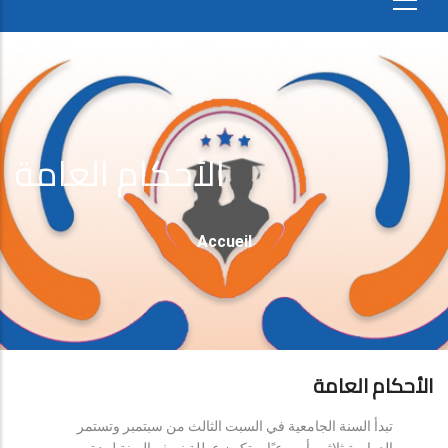
الأحكام العامة
Fil
Accueil
D'Ariane
الأحكام العامة
تبدأ السنة الجامعية في السبت الثالث من سبتمبر وتستمر
الدراسة ثلاثين أسبوعيًا، وتكون عطلة نصف السنة لمدة