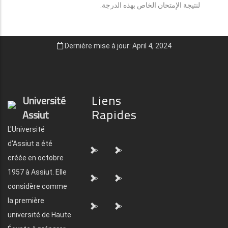
لنتيجة الإمتحان الخاص بهذه الدرجة.
Dernière mise à jour: April 4, 2024
Liens
Université
Rapides
Assiut
L'Université
d'Assiut a été
">
">
créée en octobre
1957 à Assiut. Elle
">
">
considère comme
la première
">
">
université de Haute