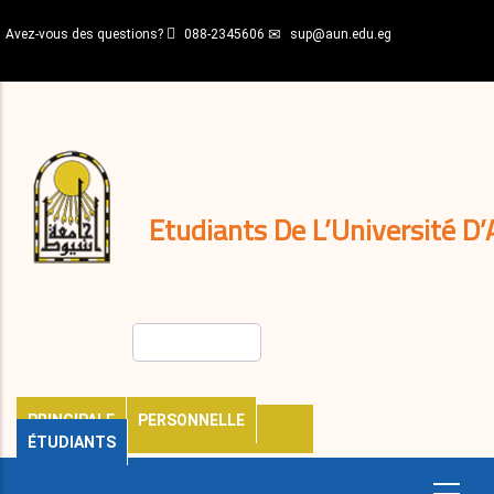
Aller
Avez-vous des questions?
088-2345606
sup@aun.edu.eg
au
contenu
N-
principal
Home
Règlements
&
décisions
Expatriés
Journal
Etudiants De L’Université D’
Rechercher
PRINCIPALE
PERSONNELLE
ÉTUDIANTS