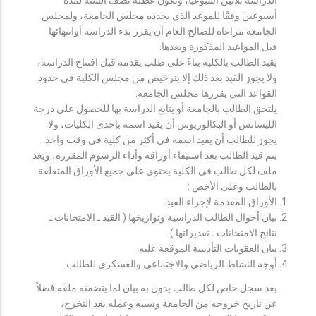
أسبوعين وفقًا للموعد الذي يحدده مجلس الجامعة، ولمجلس
الجامعة مراعاة للصالح العام أن يقرر بدء الدراسة أوانتهائها
قبل المواعيد المذكورة وبعدها.
يقيد الطالب بالكلية بناءً على طلب يقدمه قبل افتتاح الدراسة،
ولا يجوز القيد بعد ذلك إلا بترخيص من مجلس الكلية في حدود
القواعد التي يقررها مجلس الجامعة.
يلتحق الطالب بالجامعة أو يتابع الدراسة بها للحصول على درجة
الليسانس أو البكالوريوس أن يقيد اسمه بإحدى الكليات، ولا
يجوز للطالب أن يقيد اسمه في أكثر من كلية في وقت واحد.
يتم قيد الطالب بعد استيفاء أوراقه وأداء الرسوم المقررة، ويعد
ملف لكل طالب في الكلية يحتوي على جميع الأوراق المتعلقة
بالطالب وعلى الأخص :
الأوراق المقدمة لإجراء القيد.
بيان أحوال الطالب الدراسية وتواريخها ( القيد ـ الامتحانات ـ
نتائح الامتحانات ـ تقديراتها ).
بيان العقوبات التأديبية الموقعة عليه.
أوجه النشاط الرياضي والاجتماعي والعسكري للطالب.
يعد سجل خاص لكل طالب يدون به بيان لما يتضمنه ملفه فضلاً
عن تاريخ خروجه من الجامعة وسببه وعمله بعد التخرج،