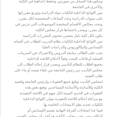
ويتكون هذا السجل من صورتين وتحفظ احداهما في الكلية
والأخرى في الجامعة.
تبين اللوائح الداخلية للكليات مواد الدراسة وتوزيع مقرراتها
على سنوات الدراسة وعدد الساعات المخصصة لكل مقرر،
وتحدد مجالس الأقسام المختصة الموضوعات التي تدرس في
كل مقرر، ويصدر باعتمادها قرار مجلس الكلية.
يكون لكل كلية دليل يتضمن محتوى المقررات الدراسية.
تبين اللوائح الداخلية للكليات نظام التدريب للطلاب في أقسام
الليسانس والبكالوريوس والدراسات العليا.
يجب على الطالب متابعة الدروس والاشتراك في التمرينات
العملية أو قاعات البحث وفقاً لأحكام اللائحة الداخلية.
يخضع الطلاب للنظام التأديبي ويصدر قرار إحالة الطلاب إلى
مجلس التأديب من رئيس الجامعة من تلقاء نفسه أو بناء على
طلب العميد.
لمجلس التأديب توقيع جميع العقوبات ولرئيس الجامعة ولعميد
الكلية وللأساتذة والأساتذة المساعدين توقيع بعض هذه
العقوبات في الحدود المبينة لكل منهم في اللائحة التنفيذية.
مع مراعاة أحكام اللائحة التنفيذية تتولى اللوائح الداخلية
للكليات تحديد نظم الامتحانات الخاصة بها.
فيما عدا امتحانات الفرقة النهائية بقسم الليسانس أو
البكالوريوس يعين مجلس الكلية بعد أخذ رأي مجلس القسم