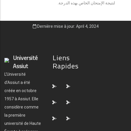
لنتيجة الإمتحان الخاص بهذه الدرجة.
Dernière mise à jour: April 4, 2024
Liens
Université
Rapides
Assiut
L'Université
d'Assiut a été
">
">
créée en octobre
1957 à Assiut. Elle
">
">
considère comme
la première
">
">
université de Haute