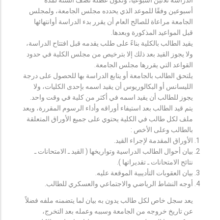
أسبوعين وفقًا للموعد الذي يحدده مجلس الجامعة، ولمجلس
الجامعة مراعاة للصالح العام أن يقرر بدء الدراسة أوانتهائها
قبل المواعيد المذكورة وبعدها.
يقيد الطالب بالكلية بناءً على طلب يقدمه قبل افتتاح الدراسة،
ولا يجوز القيد بعد ذلك إلا بترخيص من مجلس الكلية في حدود
القواعد التي يقررها مجلس الجامعة.
يلتحق الطالب بالجامعة أو يتابع الدراسة بها للحصول على درجة
الليسانس أو البكالوريوس أن يقيد اسمه بإحدى الكليات، ولا
يجوز للطالب أن يقيد اسمه في أكثر من كلية في وقت واحد.
يتم قيد الطالب بعد استيفاء أوراقه وأداء الرسوم المقررة، ويعد
ملف لكل طالب في الكلية يحتوي على جميع الأوراق المتعلقة
بالطالب وعلى الأخص :
الأوراق المقدمة لإجراء القيد.
بيان أحوال الطالب الدراسية وتواريخها ( القيد ـ الامتحانات ـ
نتائح الامتحانات ـ تقديراتها ).
بيان العقوبات التأديبية الموقعة عليه.
أوجه النشاط الرياضي والاجتماعي والعسكري للطالب.
يعد سجل خاص لكل طالب يدون به بيان لما يتضمنه ملفه فضلاً
عن تاريخ خروجه من الجامعة وسببه وعمله بعد التخرج،