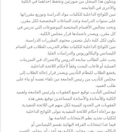
ويتكون هذا السجل من صورتين وتحفظ احداهما في الكلية
والأخرى في الجامعة.
تبين اللوائح الداخلية للكليات مواد الدراسة وتوزيع مقرراتها
على سنوات الدراسة وعدد الساعات المخصصة لكل مقرر،
وتحدد مجالس الأقسام المختصة الموضوعات التي تدرس في
كل مقرر، ويصدر باعتمادها قرار مجلس الكلية.
يكون لكل كلية دليل يتضمن محتوى المقررات الدراسية.
تبين اللوائح الداخلية للكليات نظام التدريب للطلاب في أقسام
الليسانس والبكالوريوس والدراسات العليا.
يجب على الطالب متابعة الدروس والاشتراك في التمرينات
العملية أو قاعات البحث وفقاً لأحكام اللائحة الداخلية.
يخضع الطلاب للنظام التأديبي ويصدر قرار إحالة الطلاب إلى
مجلس التأديب من رئيس الجامعة من تلقاء نفسه أو بناء على
طلب العميد.
لمجلس التأديب توقيع جميع العقوبات ولرئيس الجامعة ولعميد
الكلية وللأساتذة والأساتذة المساعدين توقيع بعض هذه
العقوبات في الحدود المبينة لكل منهم في اللائحة التنفيذية.
مع مراعاة أحكام اللائحة التنفيذية تتولى اللوائح الداخلية
للكليات تحديد نظم الامتحانات الخاصة بها.
فيما عدا امتحانات الفرقة النهائية بقسم الليسانس أو
البكالوريوس يعين مجلس الكلية بعد أخذ رأي مجلس القسم