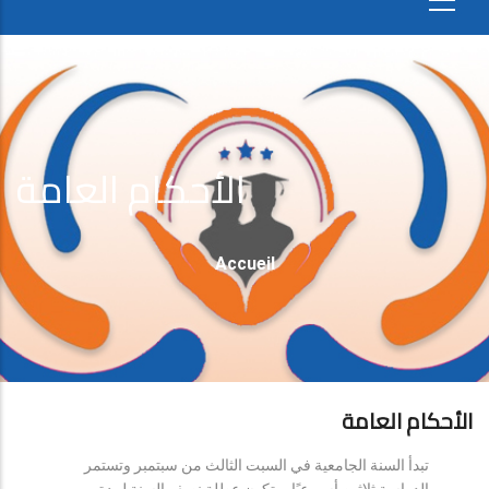
الأحكام العامة
Fil
Accueil
D'Ariane
الأحكام العامة
تبدأ السنة الجامعية في السبت الثالث من سبتمبر وتستمر
الدراسة ثلاثين أسبوعيًا، وتكون عطلة نصف السنة لمدة