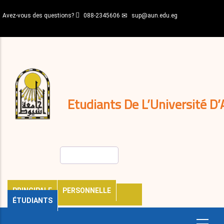
Aller
Avez-vous des questions?
088-2345606
sup@aun.edu.eg
au
contenu
N-
principal
Home
Règlements
&
décisions
Expatriés
Journal
Etudiants De L’Université D’
Rechercher
PRINCIPALE
PERSONNELLE
ÉTUDIANTS