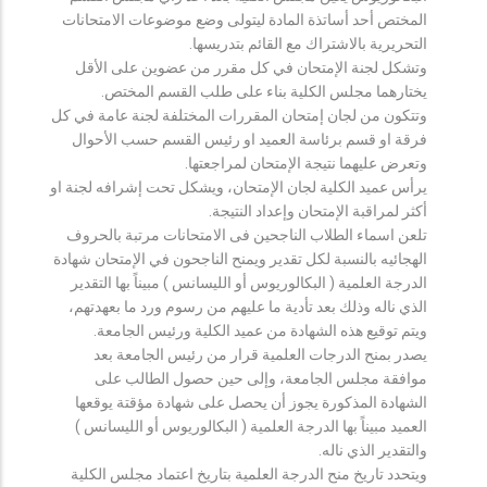
المختص أحد أساتذة المادة ليتولى وضع موضوعات الامتحانات
التحريرية بالاشتراك مع القائم بتدريسها.
وتشكل لجنة الإمتحان في كل مقرر من عضوين على الأقل
يختارهما مجلس الكلية بناء على طلب القسم المختص.
وتتكون من لجان إمتحان المقررات المختلفة لجنة عامة في كل
فرقة او قسم برئاسة العميد او رئيس القسم حسب الأحوال
وتعرض عليهما نتيجة الإمتحان لمراجعتها.
يرأس عميد الكلية لجان الإمتحان، ويشكل تحت إشرافه لجنة او
أكثر لمراقبة الإمتحان وإعداد النتيجة.
تلعن اسماء الطلاب الناجحين فى الامتحانات مرتبة بالحروف
الهجائيه بالنسبة لكل تقدير ويمنح الناجحون في الإمتحان شهادة
الدرجة العلمية ( البكالوريوس أو الليسانس ) مبيناً بها التقدير
الذي ناله وذلك بعد تأدية ما عليهم من رسوم ورد ما بعهدتهم،
ويتم توقيع هذه الشهادة من عميد الكلية ورئيس الجامعة.
يصدر بمنح الدرجات العلمية قرار من رئيس الجامعة بعد
موافقة مجلس الجامعة، وإلى حين حصول الطالب على
الشهادة المذكورة يجوز أن يحصل على شهادة مؤقتة يوقعها
العميد مبيناً بها الدرجة العلمية ( البكالوريوس أو الليسانس )
والتقدير الذي ناله.
ويتحدد تاريخ منح الدرجة العلمية بتاريخ اعتماد مجلس الكلية