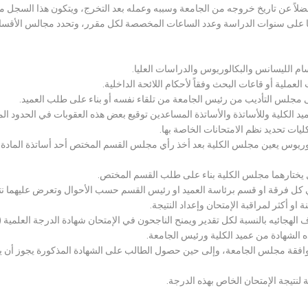
لاً عن تاريخ خروجه من الجامعة وسببه وعمله بعد التخرج، ويتكون هذا السجل م
رراتها على سنوات الدراسة وعدد الساعات المخصصة لكل مقرر، وتحدد مجالس الأ
سام الليسانس والبكالوريوس والدراسات العليا.
ملية أو قاعات البحث وفقاً لأحكام اللائحة الداخلية.
لى مجلس التأديب من رئيس الجامعة من تلقاء نفسه أو بناء على طلب العميد.
 الكلية وللأساتذة والأساتذة المساعدين توقيع بعض هذه العقوبات في الحدود المبين
لكليات تحديد نظم الامتحانات الخاصة بها.
بكالوريوس يعين مجلس الكلية بعد أخذ رأي مجلس القسم المختص أحد أساتذة المادة
يختارهما مجلس الكلية بناء على طلب القسم المختص.
 كل فرقة او قسم برئاسة العميد او رئيس القسم حسب الأحوال وتعرض عليهما نتيج
و أكثر لمراقبة الإمتحان وإعداد النتيجة.
هجائيه بالنسبة لكل تقدير ويمنح الناجحون في الإمتحان شهادة الدرجة العلمية ( الب
ذه الشهادة من عميد الكلية ورئيس الجامعة.
افقة مجلس الجامعة، وإلى حين حصول الطالب على الشهادة المذكورة يجوز أن يحصل
 لنتيجة الإمتحان الخاص بهذه الدرجة.