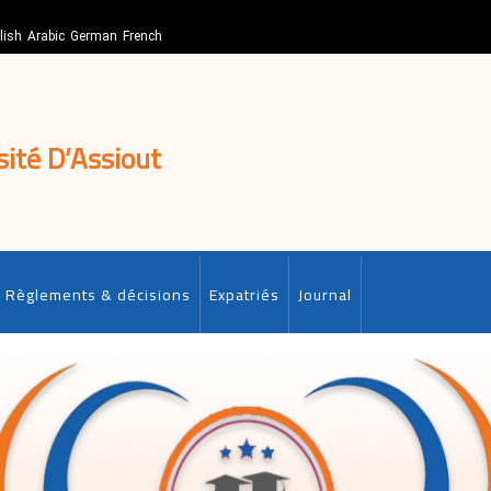
lish
Arabic
German
French
sité D’Assiout
Règlements & décisions
Expatriés
Journal