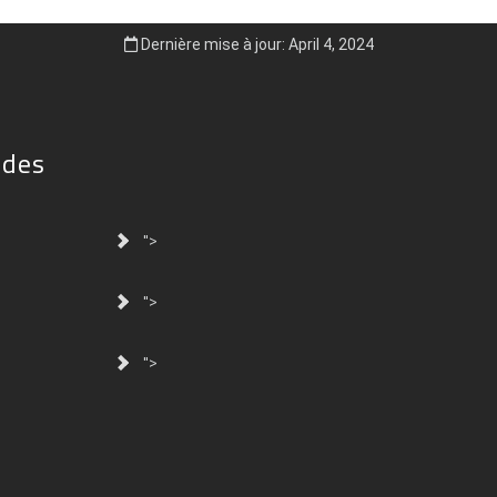
Dernière mise à jour: April 4, 2024
ides
">
">
">