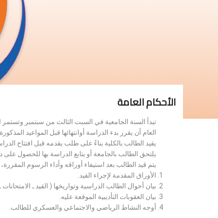
الأحكام العامة
تبدأ السنة الجامعية في السبت الثالث من سبتمبر وتستمر 
العام أن يقرر بدء الدراسة أوانتهائها قبل المواعيد المذكورة 
يقيد الطالب بالكلية بناءً على طلب يقدمه قبل افتتاح الدر
يلتحق الطالب بالجامعة أو يتابع الدراسة بها للحصول على 
يتم قيد الطالب بعد استيفاء أوراقه وأداء الرسوم المقررة
الأوراق المقدمة لإجراء القيد.
بيان أحوال الطالب الدراسية وتواريخها ( القيد ـ الامتحانات ـ ن
بيان العقوبات التأديبية الموقعة عليه.
أوجه النشاط الرياضي والاجتماعي والعسكري للطالب.