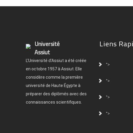
Liens Rap
Université
Assiut
L'Université d'Assiut a été créée
">
en octobre 1957 à Assiut. Elle
considère comme la première
">
université de Haute Égypte à
préparer des diplômés avec des
">
connaissances scientifiques.
">