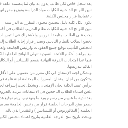
يعد سجل خاص لكل طالب يدون به بيان لما يتضمنه ملفه فض
تبين اللوائح الداخلية للكليات مواد الدراسة وتوزيع مق
باعتمادها قرار مجلس الكلية.
يكون لكل كلية دليل يتضمن محتوى المقررات الدراسية.
تبين اللوائح الداخلية للكليات نظام التدريب للطلاب في أق
يجب على الطالب متابعة الدروس والاشتراك في التمرينات الع
يخضع الطلاب للنظام التأديبي ويصدر قرار إحالة الطلاب إ
لمجلس التأديب توقيع جميع العقوبات ولرئيس الجامعة ولعميد
مع مراعاة أحكام اللائحة التنفيذية تتولى اللوائح الداخلية ل
فيما عدا امتحانات الفرقة النهائية بقسم الليسانس أو ال
القائم بتدريسها.
وتشكل لجنة الإمتحان في كل مقرر من عضوين على الأقل 
وتتكون من لجان إمتحان المقررات المختلفة لجنة عامة في
يرأس عميد الكلية لجان الإمتحان، ويشكل تحت إشرافه لجنة ا
تلعن اسماء الطلاب الناجحين فى الامتحانات مرتبة بالحروف ال
بعد تأدية ما عليهم من رسوم ورد ما بعهدتهم، ويتم توقيع ه
يصدر بمنح الدرجات العلمية قرار من رئيس الجامعة بعد مو
العلمية ( البكالوريوس أو الليسانس ) والتقدير الذي ناله.
ويتحدد تاريخ منح الدرجة العلمية بتاريخ اعتماد مجلس الكلية