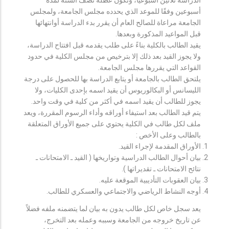
أسبوعين وفقًا للموعد الذي يحدده مجلس الجامعة، ولمجلس
الجامعة مراعاة للصالح العام أن يقرر بدء الدراسة أوانتهائها
قبل المواعيد المذكورة وبعدها.
يقيد الطالب بالكلية بناءً على طلب يقدمه قبل افتتاح الدراسة،
ولا يجوز القيد بعد ذلك إلا بترخيص من مجلس الكلية في حدود
القواعد التي يقررها مجلس الجامعة.
يلتحق الطالب بالجامعة أو يتابع الدراسة بها للحصول على درجة
الليسانس أو البكالوريوس أن يقيد اسمه بإحدى الكليات، ولا
يجوز للطالب أن يقيد اسمه في أكثر من كلية في وقت واحد.
يتم قيد الطالب بعد استيفاء أوراقه وأداء الرسوم المقررة، ويعد
ملف لكل طالب في الكلية يحتوي على جميع الأوراق المتعلقة
بالطالب وعلى الأخص :
الأوراق المقدمة لإجراء القيد.
بيان أحوال الطالب الدراسية وتواريخها ( القيد ـ الامتحانات ـ
نتائح الامتحانات ـ تقديراتها ).
بيان العقوبات التأديبية الموقعة عليه.
أوجه النشاط الرياضي والاجتماعي والعسكري للطالب.
يعد سجل خاص لكل طالب يدون به بيان لما يتضمنه ملفه فضلاً
عن تاريخ خروجه من الجامعة وسببه وعمله بعد التخرج،