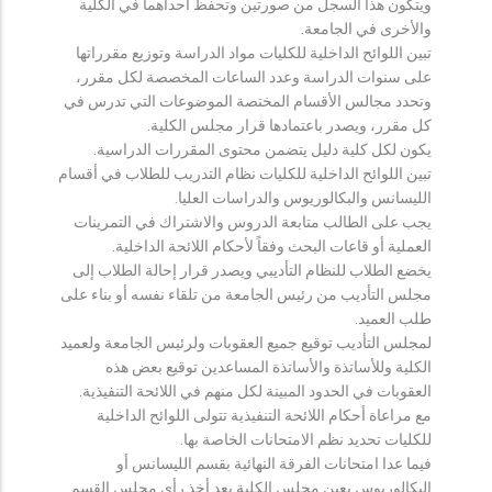
ويتكون هذا السجل من صورتين وتحفظ احداهما في الكلية
والأخرى في الجامعة.
تبين اللوائح الداخلية للكليات مواد الدراسة وتوزيع مقرراتها
على سنوات الدراسة وعدد الساعات المخصصة لكل مقرر،
وتحدد مجالس الأقسام المختصة الموضوعات التي تدرس في
كل مقرر، ويصدر باعتمادها قرار مجلس الكلية.
يكون لكل كلية دليل يتضمن محتوى المقررات الدراسية.
تبين اللوائح الداخلية للكليات نظام التدريب للطلاب في أقسام
الليسانس والبكالوريوس والدراسات العليا.
يجب على الطالب متابعة الدروس والاشتراك في التمرينات
العملية أو قاعات البحث وفقاً لأحكام اللائحة الداخلية.
يخضع الطلاب للنظام التأديبي ويصدر قرار إحالة الطلاب إلى
مجلس التأديب من رئيس الجامعة من تلقاء نفسه أو بناء على
طلب العميد.
لمجلس التأديب توقيع جميع العقوبات ولرئيس الجامعة ولعميد
الكلية وللأساتذة والأساتذة المساعدين توقيع بعض هذه
العقوبات في الحدود المبينة لكل منهم في اللائحة التنفيذية.
مع مراعاة أحكام اللائحة التنفيذية تتولى اللوائح الداخلية
للكليات تحديد نظم الامتحانات الخاصة بها.
فيما عدا امتحانات الفرقة النهائية بقسم الليسانس أو
البكالوريوس يعين مجلس الكلية بعد أخذ رأي مجلس القسم