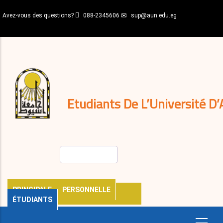
Aller
Avez-vous des questions?
088-2345606
sup@aun.edu.eg
au
contenu
N-
principal
Home
Règlements
&
décisions
Expatriés
Journal
Etudiants De L’Université D’
Rechercher
PRINCIPALE
PERSONNELLE
ÉTUDIANTS