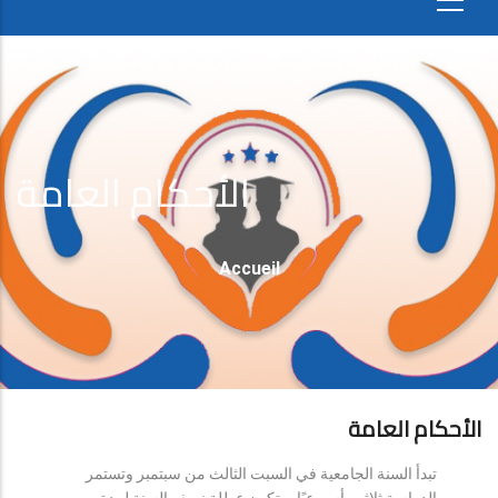
الأحكام العامة
Fil
Accueil
D'Ariane
الأحكام العامة
تبدأ السنة الجامعية في السبت الثالث من سبتمبر وتستمر
الدراسة ثلاثين أسبوعيًا، وتكون عطلة نصف السنة لمدة