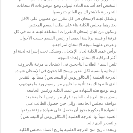
المختص أحد أساتذة المادة ليتولى وضع موضوعات الامتحانات
التحريرية بالاشتراك مع القائم بتدريسها.
وتشكل لجنة الإمتحان في كل مقرر من عضوين على الأقل
يختارهما مجلس الكلية بناء على طلب القسم المختص.
وتتكون من لجان إمتحان المقررات المختلفة لجنة عامة في كل
فرقة او قسم برئاسة العميد او رئيس القسم حسب الأحوال
وتعرض عليهما نتيجة الإمتحان لمراجعتها.
يرأس عميد الكلية لجان الإمتحان، ويشكل تحت إشرافه لجنة او
أكثر لمراقبة الإمتحان وإعداد النتيجة.
تلعن اسماء الطلاب الناجحين فى الامتحانات مرتبة بالحروف
الهجائيه بالنسبة لكل تقدير ويمنح الناجحون في الإمتحان شهادة
الدرجة العلمية ( البكالوريوس أو الليسانس ) مبيناً بها التقدير
الذي ناله وذلك بعد تأدية ما عليهم من رسوم ورد ما بعهدتهم،
ويتم توقيع هذه الشهادة من عميد الكلية ورئيس الجامعة.
يصدر بمنح الدرجات العلمية قرار من رئيس الجامعة بعد
موافقة مجلس الجامعة، وإلى حين حصول الطالب على
الشهادة المذكورة يجوز أن يحصل على شهادة مؤقتة يوقعها
العميد مبيناً بها الدرجة العلمية ( البكالوريوس أو الليسانس )
والتقدير الذي ناله.
ويتحدد تاريخ منح الدرجة العلمية بتاريخ اعتماد مجلس الكلية