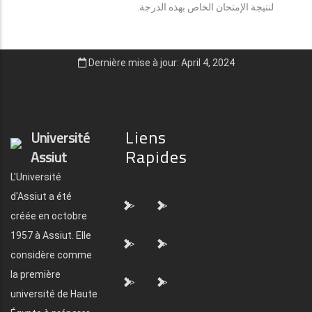
لنتيجة الإمتحان الخاص بهذه الدرجة.
Dernière mise à jour: April 4, 2024
Liens
Université
Rapides
Assiut
L'Université
d'Assiut a été
">
">
créée en octobre
1957 à Assiut. Elle
">
">
considère comme
la première
">
">
université de Haute