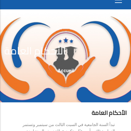
الأحكام العامة
Fil
Accueil
D'Ariane
الأحكام العامة
تبدأ السنة الجامعية في السبت الثالث من سبتمبر وتستمر
الدراسة ثلاثين أسبوعيًا، وتكون عطلة نصف السنة لمدة