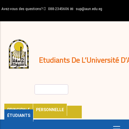
Aller
Avez-vous des questions?
088-2345606
sup@aun.edu.eg
au
contenu
N-
principal
Home
Règlements
&
décisions
Expatriés
Journal
Etudiants De L’Université D’
Rechercher
PRINCIPALE
PERSONNELLE
ÉTUDIANTS