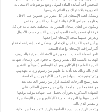
المختص أحد أساتذة المادة ليتولى وضع موضوعات الامتحانات
التحريرية بالاشتراك مع القائم بتدريسها.
وتشكل لجنة الإمتحان في كل مقرر من عضوين على الأقل
يختارهما مجلس الكلية بناء على طلب القسم المختص.
وتتكون من لجان إمتحان المقررات المختلفة لجنة عامة في كل
فرقة او قسم برئاسة العميد او رئيس القسم حسب الأحوال
وتعرض عليهما نتيجة الإمتحان لمراجعتها.
يرأس عميد الكلية لجان الإمتحان، ويشكل تحت إشرافه لجنة او
أكثر لمراقبة الإمتحان وإعداد النتيجة.
تلعن اسماء الطلاب الناجحين فى الامتحانات مرتبة بالحروف
الهجائيه بالنسبة لكل تقدير ويمنح الناجحون في الإمتحان شهادة
الدرجة العلمية ( البكالوريوس أو الليسانس ) مبيناً بها التقدير
الذي ناله وذلك بعد تأدية ما عليهم من رسوم ورد ما بعهدتهم،
ويتم توقيع هذه الشهادة من عميد الكلية ورئيس الجامعة.
يصدر بمنح الدرجات العلمية قرار من رئيس الجامعة بعد
موافقة مجلس الجامعة، وإلى حين حصول الطالب على
الشهادة المذكورة يجوز أن يحصل على شهادة مؤقتة يوقعها
العميد مبيناً بها الدرجة العلمية ( البكالوريوس أو الليسانس )
والتقدير الذي ناله.
ويتحدد تاريخ منح الدرجة العلمية بتاريخ اعتماد مجلس الكلية