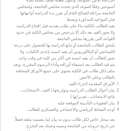
أسبوعين وفقًا للموعد الذي يحدده مجلس الجامعة، ولمجلس
الجامعة مراعاة للصالح العام أن يقرر بدء الدراسة أوانتهائها
قبل المواعيد المذكورة وبعدها.
يقيد الطالب بالكلية بناءً على طلب يقدمه قبل افتتاح الدراسة،
ولا يجوز القيد بعد ذلك إلا بترخيص من مجلس الكلية في حدود
القواعد التي يقررها مجلس الجامعة.
يلتحق الطالب بالجامعة أو يتابع الدراسة بها للحصول على درجة
الليسانس أو البكالوريوس أن يقيد اسمه بإحدى الكليات، ولا
يجوز للطالب أن يقيد اسمه في أكثر من كلية في وقت واحد.
يتم قيد الطالب بعد استيفاء أوراقه وأداء الرسوم المقررة، ويعد
ملف لكل طالب في الكلية يحتوي على جميع الأوراق المتعلقة
بالطالب وعلى الأخص :
الأوراق المقدمة لإجراء القيد.
بيان أحوال الطالب الدراسية وتواريخها ( القيد ـ الامتحانات ـ
نتائح الامتحانات ـ تقديراتها ).
بيان العقوبات التأديبية الموقعة عليه.
أوجه النشاط الرياضي والاجتماعي والعسكري للطالب.
يعد سجل خاص لكل طالب يدون به بيان لما يتضمنه ملفه فضلاً
عن تاريخ خروجه من الجامعة وسببه وعمله بعد التخرج،