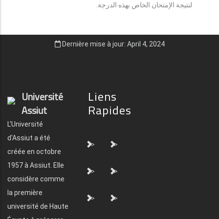
لنتيجة الإمتحان الخاص بهذه الدرجة.
Dernière mise à jour: April 4, 2024
Liens
Université
Rapides
Assiut
L'Université
d'Assiut a été
">
">
créée en octobre
1957 à Assiut. Elle
">
">
considère comme
la première
">
">
université de Haute