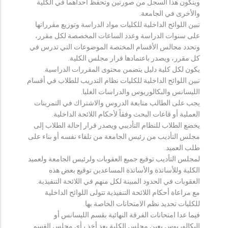
ويتكون هذا السجل من صورتين وتحفظ احداهما في الكلية
والأخرى في الجامعة.
تبين اللوائح الداخلية للكليات مواد الدراسة وتوزيع مقرراتها
على سنوات الدراسة وعدد الساعات المخصصة لكل مقرر،
وتحدد مجالس الأقسام المختصة الموضوعات التي تدرس في
كل مقرر، ويصدر باعتمادها قرار مجلس الكلية.
يكون لكل كلية دليل يتضمن محتوى المقررات الدراسية.
تبين اللوائح الداخلية للكليات نظام التدريب للطلاب في أقسام
الليسانس والبكالوريوس والدراسات العليا.
يجب على الطالب متابعة الدروس والاشتراك في التمرينات
العملية أو قاعات البحث وفقاً لأحكام اللائحة الداخلية.
يخضع الطلاب للنظام التأديبي ويصدر قرار إحالة الطلاب إلى
مجلس التأديب من رئيس الجامعة من تلقاء نفسه أو بناء على
طلب العميد.
لمجلس التأديب توقيع جميع العقوبات ولرئيس الجامعة ولعميد
الكلية وللأساتذة والأساتذة المساعدين توقيع بعض هذه
العقوبات في الحدود المبينة لكل منهم في اللائحة التنفيذية.
مع مراعاة أحكام اللائحة التنفيذية تتولى اللوائح الداخلية
للكليات تحديد نظم الامتحانات الخاصة بها.
فيما عدا امتحانات الفرقة النهائية بقسم الليسانس أو
البكالوريوس يعين مجلس الكلية بعد أخذ رأي مجلس القسم