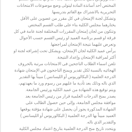
المختص أحد أساتذة المادة ليتولى وضع موضوعات الامتحانات
التحريرية بالاشتراك مع القائم بتدريسها.
وتشكل لجنة الإمتحان في كل مقرر من عضوين على الأقل
يختارهما مجلس الكلية بناء على طلب القسم المختص.
وتتكون من لجان إمتحان المقررات المختلفة لجنة عامة في كل
فرقة او قسم برئاسة العميد او رئيس القسم حسب الأحوال
وتعرض عليهما نتيجة الإمتحان لمراجعتها.
يرأس عميد الكلية لجان الإمتحان، ويشكل تحت إشرافه لجنة او
أكثر لمراقبة الإمتحان وإعداد النتيجة.
تلعن اسماء الطلاب الناجحين فى الامتحانات مرتبة بالحروف
الهجائيه بالنسبة لكل تقدير ويمنح الناجحون في الإمتحان شهادة
الدرجة العلمية ( البكالوريوس أو الليسانس ) مبيناً بها التقدير
الذي ناله وذلك بعد تأدية ما عليهم من رسوم ورد ما بعهدتهم،
ويتم توقيع هذه الشهادة من عميد الكلية ورئيس الجامعة.
يصدر بمنح الدرجات العلمية قرار من رئيس الجامعة بعد
موافقة مجلس الجامعة، وإلى حين حصول الطالب على
الشهادة المذكورة يجوز أن يحصل على شهادة مؤقتة يوقعها
العميد مبيناً بها الدرجة العلمية ( البكالوريوس أو الليسانس )
والتقدير الذي ناله.
ويتحدد تاريخ منح الدرجة العلمية بتاريخ اعتماد مجلس الكلية