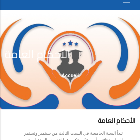
الأحكام العامة
Fil
Accueil
D'Ariane
الأحكام العامة
تبدأ السنة الجامعية في السبت الثالث من سبتمبر وتستمر
الدراسة ثلاثين أسبوعيًا، وتكون عطلة نصف السنة لمدة