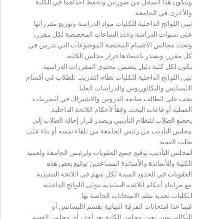
ويتكون هذا السجل من صورتين وتحفظ احداهما في الكلية
والأخرى في الجامعة.
تبين اللوائح الداخلية للكليات مواد الدراسة وتوزيع مقرراتها
على سنوات الدراسة وعدد الساعات المخصصة لكل مقرر،
وتحدد مجالس الأقسام المختصة الموضوعات التي تدرس في
كل مقرر، ويصدر باعتمادها قرار مجلس الكلية.
يكون لكل كلية دليل يتضمن محتوى المقررات الدراسية.
تبين اللوائح الداخلية للكليات نظام التدريب للطلاب في أقسام
الليسانس والبكالوريوس والدراسات العليا.
يجب على الطالب متابعة الدروس والاشتراك في التمرينات
العملية أو قاعات البحث وفقاً لأحكام اللائحة الداخلية.
يخضع الطلاب للنظام التأديبي ويصدر قرار إحالة الطلاب إلى
مجلس التأديب من رئيس الجامعة من تلقاء نفسه أو بناء على
طلب العميد.
لمجلس التأديب توقيع جميع العقوبات ولرئيس الجامعة ولعميد
الكلية وللأساتذة والأساتذة المساعدين توقيع بعض هذه
العقوبات في الحدود المبينة لكل منهم في اللائحة التنفيذية.
مع مراعاة أحكام اللائحة التنفيذية تتولى اللوائح الداخلية
للكليات تحديد نظم الامتحانات الخاصة بها.
فيما عدا امتحانات الفرقة النهائية بقسم الليسانس أو
البكالوريوس يعين مجلس الكلية بعد أخذ رأي مجلس القسم