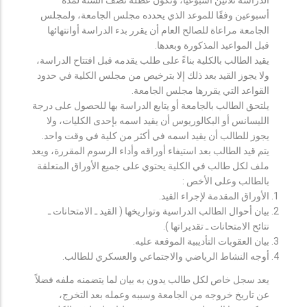
أسبوعين وفقًا للموعد الذي يحدده مجلس الجامعة، ولمجلس
الجامعة مراعاة للصالح العام أن يقرر بدء الدراسة أوانتهائها
قبل المواعيد المذكورة وبعدها.
يقيد الطالب بالكلية بناءً على طلب يقدمه قبل افتتاح الدراسة،
ولا يجوز القيد بعد ذلك إلا بترخيص من مجلس الكلية في حدود
القواعد التي يقررها مجلس الجامعة.
يلتحق الطالب بالجامعة أو يتابع الدراسة بها للحصول على درجة
الليسانس أو البكالوريوس أن يقيد اسمه بإحدى الكليات، ولا
يجوز للطالب أن يقيد اسمه في أكثر من كلية في وقت واحد.
يتم قيد الطالب بعد استيفاء أوراقه وأداء الرسوم المقررة، ويعد
ملف لكل طالب في الكلية يحتوي على جميع الأوراق المتعلقة
بالطالب وعلى الأخص :
الأوراق المقدمة لإجراء القيد.
بيان أحوال الطالب الدراسية وتواريخها ( القيد ـ الامتحانات ـ
نتائح الامتحانات ـ تقديراتها ).
بيان العقوبات التأديبية الموقعة عليه.
أوجه النشاط الرياضي والاجتماعي والعسكري للطالب.
يعد سجل خاص لكل طالب يدون به بيان لما يتضمنه ملفه فضلاً
عن تاريخ خروجه من الجامعة وسببه وعمله بعد التخرج،