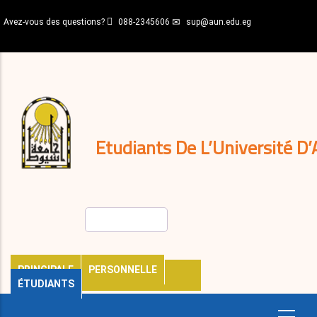
Aller
Avez-vous des questions?
088-2345606
sup@aun.edu.eg
au
contenu
N-
principal
Home
Règlements
&
décisions
Expatriés
Journal
Etudiants De L’Université D’
Rechercher
PRINCIPALE
PERSONNELLE
ÉTUDIANTS