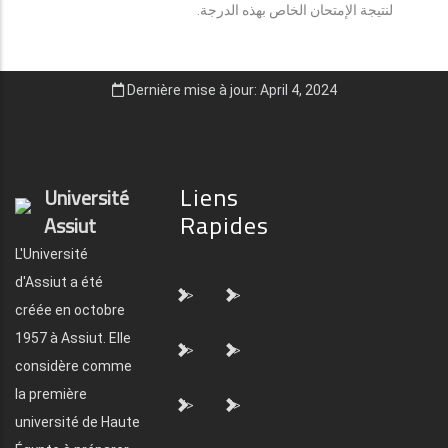
لنتيجة الإمتحان الخاص بهذه الدرجة.
Dernière mise à jour: April 4, 2024
Liens
Université
Rapides
Assiut
L'Université
d'Assiut a été
">
">
créée en octobre
1957 à Assiut. Elle
">
">
considère comme
la première
">
">
université de Haute