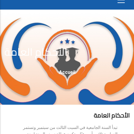
الأحكام العامة
Fil
Accueil
D'Ariane
الأحكام العامة
تبدأ السنة الجامعية في السبت الثالث من سبتمبر وتستمر
الدراسة ثلاثين أسبوعيًا، وتكون عطلة نصف السنة لمدة