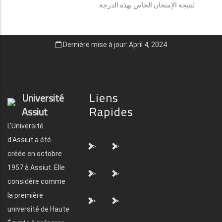
لنتيجة الإمتحان الخاص بهذه الدرجة.
Dernière mise à jour: April 4, 2024
Liens
Université
Rapides
Assiut
L'Université
d'Assiut a été
">
">
créée en octobre
1957 à Assiut. Elle
">
">
considère comme
la première
">
">
université de Haute