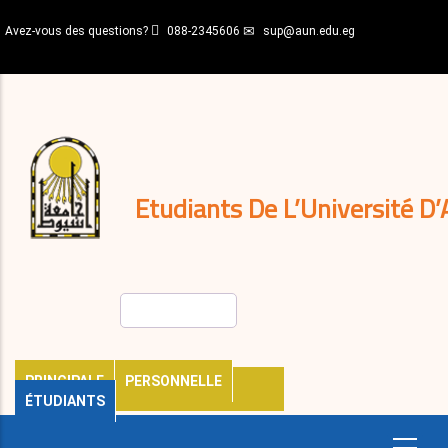
Aller
Avez-vous des questions?
088-2345606
sup@aun.edu.eg
au
contenu
N-
principal
Home
Règlements
&
décisions
Expatriés
Journal
Etudiants De L’Université D’
Rechercher
PRINCIPALE
PERSONNELLE
ÉTUDIANTS