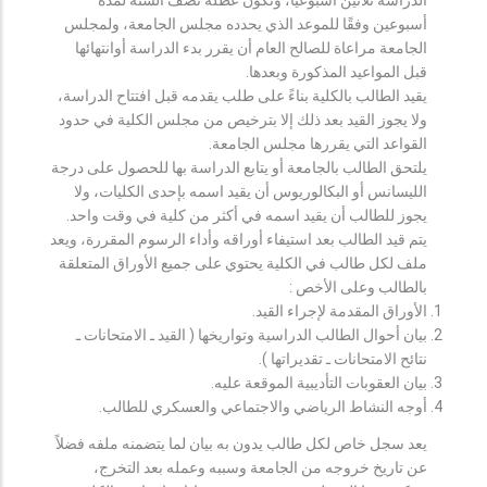
أسبوعين وفقًا للموعد الذي يحدده مجلس الجامعة، ولمجلس
الجامعة مراعاة للصالح العام أن يقرر بدء الدراسة أوانتهائها
قبل المواعيد المذكورة وبعدها.
يقيد الطالب بالكلية بناءً على طلب يقدمه قبل افتتاح الدراسة،
ولا يجوز القيد بعد ذلك إلا بترخيص من مجلس الكلية في حدود
القواعد التي يقررها مجلس الجامعة.
يلتحق الطالب بالجامعة أو يتابع الدراسة بها للحصول على درجة
الليسانس أو البكالوريوس أن يقيد اسمه بإحدى الكليات، ولا
يجوز للطالب أن يقيد اسمه في أكثر من كلية في وقت واحد.
يتم قيد الطالب بعد استيفاء أوراقه وأداء الرسوم المقررة، ويعد
ملف لكل طالب في الكلية يحتوي على جميع الأوراق المتعلقة
بالطالب وعلى الأخص :
الأوراق المقدمة لإجراء القيد.
بيان أحوال الطالب الدراسية وتواريخها ( القيد ـ الامتحانات ـ
نتائح الامتحانات ـ تقديراتها ).
بيان العقوبات التأديبية الموقعة عليه.
أوجه النشاط الرياضي والاجتماعي والعسكري للطالب.
يعد سجل خاص لكل طالب يدون به بيان لما يتضمنه ملفه فضلاً
عن تاريخ خروجه من الجامعة وسببه وعمله بعد التخرج،