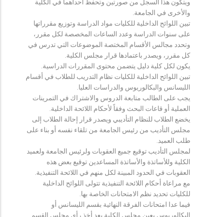
ويتكون هذا السجل من صورتين وتحفظ احداهما في الكلية
والأخرى في الجامعة.
تبين اللوائح الداخلية للكليات مواد الدراسة وتوزيع مقرراتها
على سنوات الدراسة وعدد الساعات المخصصة لكل مقرر،
وتحدد مجالس الأقسام المختصة الموضوعات التي تدرس في
كل مقرر، ويصدر باعتمادها قرار مجلس الكلية.
يكون لكل كلية دليل يتضمن محتوى المقررات الدراسية.
تبين اللوائح الداخلية للكليات نظام التدريب للطلاب في أقسام
الليسانس والبكالوريوس والدراسات العليا.
يجب على الطالب متابعة الدروس والاشتراك في التمرينات
العملية أو قاعات البحث وفقاً لأحكام اللائحة الداخلية.
يخضع الطلاب للنظام التأديبي ويصدر قرار إحالة الطلاب إلى
مجلس التأديب من رئيس الجامعة من تلقاء نفسه أو بناء على
طلب العميد.
لمجلس التأديب توقيع جميع العقوبات ولرئيس الجامعة ولعميد
الكلية وللأساتذة والأساتذة المساعدين توقيع بعض هذه
العقوبات في الحدود المبينة لكل منهم في اللائحة التنفيذية.
مع مراعاة أحكام اللائحة التنفيذية تتولى اللوائح الداخلية
للكليات تحديد نظم الامتحانات الخاصة بها.
فيما عدا امتحانات الفرقة النهائية بقسم الليسانس أو
البكالوريوس يعين مجلس الكلية بعد أخذ رأي مجلس القسم