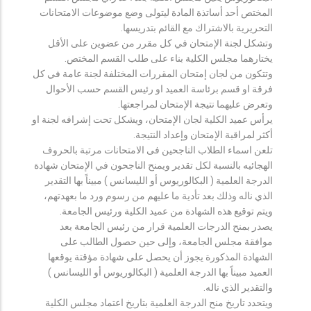
المختص أحد أساتذة المادة ليتولى وضع موضوعات الامتحانات
التحريرية بالاشتراك مع القائم بتدريسها.
وتشكل لجنة الإمتحان في كل مقرر من عضوين على الأقل
يختارهما مجلس الكلية بناء على طلب القسم المختص.
وتتكون من لجان إمتحان المقررات المختلفة لجنة عامة في كل
فرقة او قسم برئاسة العميد او رئيس القسم حسب الأحوال
وتعرض عليهما نتيجة الإمتحان لمراجعتها.
يرأس عميد الكلية لجان الإمتحان، ويشكل تحت إشرافه لجنة او
أكثر لمراقبة الإمتحان وإعداد النتيجة.
تلعن اسماء الطلاب الناجحين فى الامتحانات مرتبة بالحروف
الهجائيه بالنسبة لكل تقدير ويمنح الناجحون في الإمتحان شهادة
الدرجة العلمية ( البكالوريوس أو الليسانس ) مبيناً بها التقدير
الذي ناله وذلك بعد تأدية ما عليهم من رسوم ورد ما بعهدتهم،
ويتم توقيع هذه الشهادة من عميد الكلية ورئيس الجامعة.
يصدر بمنح الدرجات العلمية قرار من رئيس الجامعة بعد
موافقة مجلس الجامعة، وإلى حين حصول الطالب على
الشهادة المذكورة يجوز أن يحصل على شهادة مؤقتة يوقعها
العميد مبيناً بها الدرجة العلمية ( البكالوريوس أو الليسانس )
والتقدير الذي ناله.
ويتحدد تاريخ منح الدرجة العلمية بتاريخ اعتماد مجلس الكلية