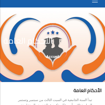
الأحكام العامة
Fil
Accueil
D'Ariane
الأحكام العامة
تبدأ السنة الجامعية في السبت الثالث من سبتمبر وتستمر
الدراسة ثلاثين أسبوعيًا، وتكون عطلة نصف السنة لمدة