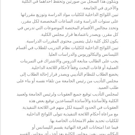
ويتكون هذا السجل من صورتين وتحفظ احداهما في الكلية
والأخرى في الجامعة.
تبين اللوائح الداخلية للكليات مواد الدراسة وتوزيع مقرراتها
على سنوات الدراسة وعدد الساعات المخصصة لكل مقرر،
وتحدد مجالس الأقسام المختصة الموضوعات التي تدرس في
كل مقرر، ويصدر باعتمادها قرار مجلس الكلية.
يكون لكل كلية دليل يتضمن محتوى المقررات الدراسية.
تبين اللوائح الداخلية للكليات نظام التدريب للطلاب في أقسام
الليسانس والبكالوريوس والدراسات العليا.
يجب على الطالب متابعة الدروس والاشتراك في التمرينات
العملية أو قاعات البحث وفقاً لأحكام اللائحة الداخلية.
يخضع الطلاب للنظام التأديبي ويصدر قرار إحالة الطلاب إلى
مجلس التأديب من رئيس الجامعة من تلقاء نفسه أو بناء على
طلب العميد.
لمجلس التأديب توقيع جميع العقوبات ولرئيس الجامعة ولعميد
الكلية وللأساتذة والأساتذة المساعدين توقيع بعض هذه
العقوبات في الحدود المبينة لكل منهم في اللائحة التنفيذية.
مع مراعاة أحكام اللائحة التنفيذية تتولى اللوائح الداخلية
للكليات تحديد نظم الامتحانات الخاصة بها.
فيما عدا امتحانات الفرقة النهائية بقسم الليسانس أو
البكالوريوس يعين مجلس الكلية بعد أخذ رأي مجلس القسم