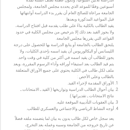
أسبوعين وفقًا للموعد الذي يحدده مجلس الجامعة، ولمجلس
الجامعة مراعاة للصالح العام أن يقرر بدء الدراسة أوانتهائها
قبل المواعيد المذكورة وبعدها.
يقيد الطالب بالكلية بناءً على طلب يقدمه قبل افتتاح الدراسة،
ولا يجوز القيد بعد ذلك إلا بترخيص من مجلس الكلية في حدود
القواعد التي يقررها مجلس الجامعة.
يلتحق الطالب بالجامعة أو يتابع الدراسة بها للحصول على درجة
الليسانس أو البكالوريوس أن يقيد اسمه بإحدى الكليات، ولا
يجوز للطالب أن يقيد اسمه في أكثر من كلية في وقت واحد.
يتم قيد الطالب بعد استيفاء أوراقه وأداء الرسوم المقررة، ويعد
ملف لكل طالب في الكلية يحتوي على جميع الأوراق المتعلقة
بالطالب وعلى الأخص :
الأوراق المقدمة لإجراء القيد.
بيان أحوال الطالب الدراسية وتواريخها ( القيد ـ الامتحانات ـ
نتائح الامتحانات ـ تقديراتها ).
بيان العقوبات التأديبية الموقعة عليه.
أوجه النشاط الرياضي والاجتماعي والعسكري للطالب.
يعد سجل خاص لكل طالب يدون به بيان لما يتضمنه ملفه فضلاً
عن تاريخ خروجه من الجامعة وسببه وعمله بعد التخرج،