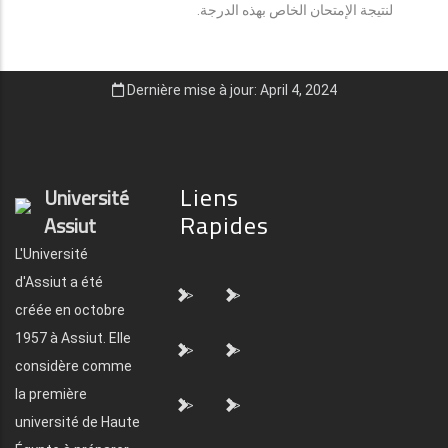
لنتيجة الإمتحان الخاص بهذه الدرجة.
Dernière mise à jour: April 4, 2024
Liens
Université
Rapides
Assiut
L'Université
d'Assiut a été
">
">
créée en octobre
1957 à Assiut. Elle
">
">
considère comme
la première
">
">
université de Haute