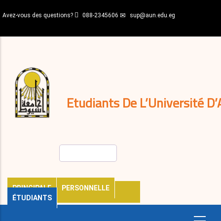
Aller
Avez-vous des questions?
088-2345606
sup@aun.edu.eg
au
contenu
N-
principal
Home
Règlements
&
décisions
Expatriés
Journal
Etudiants De L’Université D’
Rechercher
PRINCIPALE
PERSONNELLE
ÉTUDIANTS