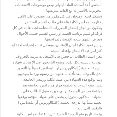
المختص أحد أساتذة المادة ليتولى وضع موضوعات الامتحانات
التحريرية بالاشتراك مع القائم بتدريسها.
وتشكل لجنة الإمتحان في كل مقرر من عضوين على الأقل
يختارهما مجلس الكلية بناء على طلب القسم المختص.
وتتكون من لجان إمتحان المقررات المختلفة لجنة عامة في كل
فرقة او قسم برئاسة العميد او رئيس القسم حسب الأحوال
وتعرض عليهما نتيجة الإمتحان لمراجعتها.
يرأس عميد الكلية لجان الإمتحان، ويشكل تحت إشرافه لجنة او
أكثر لمراقبة الإمتحان وإعداد النتيجة.
تلعن اسماء الطلاب الناجحين فى الامتحانات مرتبة بالحروف
الهجائيه بالنسبة لكل تقدير ويمنح الناجحون في الإمتحان شهادة
الدرجة العلمية ( البكالوريوس أو الليسانس ) مبيناً بها التقدير
الذي ناله وذلك بعد تأدية ما عليهم من رسوم ورد ما بعهدتهم،
ويتم توقيع هذه الشهادة من عميد الكلية ورئيس الجامعة.
يصدر بمنح الدرجات العلمية قرار من رئيس الجامعة بعد
موافقة مجلس الجامعة، وإلى حين حصول الطالب على
الشهادة المذكورة يجوز أن يحصل على شهادة مؤقتة يوقعها
العميد مبيناً بها الدرجة العلمية ( البكالوريوس أو الليسانس )
والتقدير الذي ناله.
ويتحدد تاريخ منح الدرجة العلمية بتاريخ اعتماد مجلس الكلية