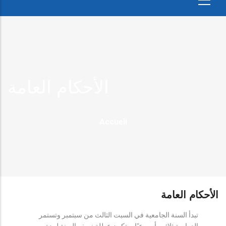
الأحكام العامة
Fil
Accueil
D'Ariane
الأحكام العامة
تبدأ السنة الجامعية في السبت الثالث من سبتمبر وتستمر
الدراسة ثلاثين أسبوعيًا، وتكون عطلة نصف السنة لمدة