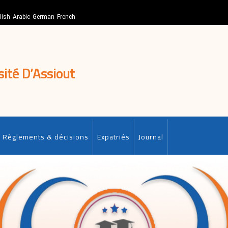
lish
Arabic
German
French
sité D’Assiout
Règlements & décisions
Expatriés
Journal