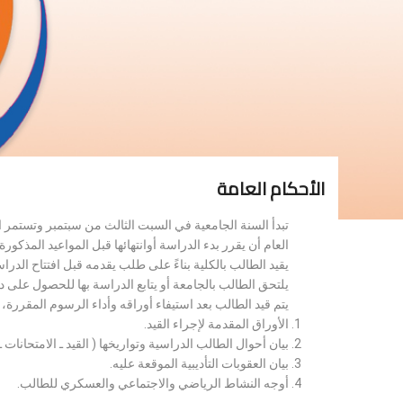
الأحكام العامة
تبدأ السنة الجامعية في السبت الثالث من سبتمبر وتستمر 
العام أن يقرر بدء الدراسة أوانتهائها قبل المواعيد المذكورة 
يقيد الطالب بالكلية بناءً على طلب يقدمه قبل افتتاح الدر
يلتحق الطالب بالجامعة أو يتابع الدراسة بها للحصول على 
يتم قيد الطالب بعد استيفاء أوراقه وأداء الرسوم المقررة
الأوراق المقدمة لإجراء القيد.
بيان أحوال الطالب الدراسية وتواريخها ( القيد ـ الامتحانات ـ ن
بيان العقوبات التأديبية الموقعة عليه.
أوجه النشاط الرياضي والاجتماعي والعسكري للطالب.