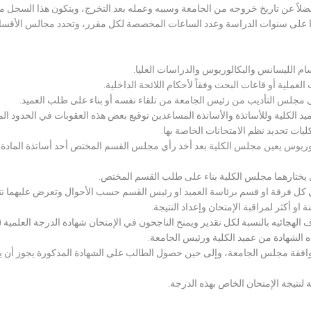
لاً عن تاريخ خروجه من الجامعة وسببه وعمله بعد التخرج، ويتكون هذا السجل م
رراتها على سنوات الدراسة وعدد الساعات المخصصة لكل مقرر، وتحدد مجالس الأ
سام الليسانس والبكالوريوس والدراسات العليا.
ملية أو قاعات البحث وفقاً لأحكام اللائحة الداخلية.
لى مجلس التأديب من رئيس الجامعة من تلقاء نفسه أو بناء على طلب العميد.
 الكلية وللأساتذة والأساتذة المساعدين توقيع بعض هذه العقوبات في الحدود المبين
لكليات تحديد نظم الامتحانات الخاصة بها.
بكالوريوس يعين مجلس الكلية بعد أخذ رأي مجلس القسم المختص أحد أساتذة المادة
يختارهما مجلس الكلية بناء على طلب القسم المختص.
 كل فرقة او قسم برئاسة العميد او رئيس القسم حسب الأحوال وتعرض عليهما نتيج
و أكثر لمراقبة الإمتحان وإعداد النتيجة.
هجائيه بالنسبة لكل تقدير ويمنح الناجحون في الإمتحان شهادة الدرجة العلمية ( الب
ذه الشهادة من عميد الكلية ورئيس الجامعة.
افقة مجلس الجامعة، وإلى حين حصول الطالب على الشهادة المذكورة يجوز أن يحصل
 لنتيجة الإمتحان الخاص بهذه الدرجة.