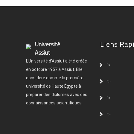
Liens Rap
Université
Assiut
L'Université d'Assiut a été créée
">
en octobre 1957 à Assiut. Elle
considère comme la première
">
université de Haute Égypte à
préparer des diplômés avec des
">
connaissances scientifiques.
">