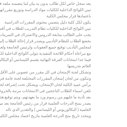
يعد سجل خاص لكل طالب يدون به بيان لما يتضمنه ملفه فض
تبين اللوائح الداخلية للكليات مواد الدراسة وتوزيع مق
باعتمادها قرار مجلس الكلية.
يكون لكل كلية دليل يتضمن محتوى المقررات الدراسية.
تبين اللوائح الداخلية للكليات نظام التدريب للطلاب في أق
يجب على الطالب متابعة الدروس والاشتراك في التمرينات الع
يخضع الطلاب للنظام التأديبي ويصدر قرار إحالة الطلاب إ
لمجلس التأديب توقيع جميع العقوبات ولرئيس الجامعة ولعميد
مع مراعاة أحكام اللائحة التنفيذية تتولى اللوائح الداخلية ل
فيما عدا امتحانات الفرقة النهائية بقسم الليسانس أو ال
القائم بتدريسها.
وتشكل لجنة الإمتحان في كل مقرر من عضوين على الأقل 
وتتكون من لجان إمتحان المقررات المختلفة لجنة عامة في
يرأس عميد الكلية لجان الإمتحان، ويشكل تحت إشرافه لجنة ا
تلعن اسماء الطلاب الناجحين فى الامتحانات مرتبة بالحروف ال
بعد تأدية ما عليهم من رسوم ورد ما بعهدتهم، ويتم توقيع ه
يصدر بمنح الدرجات العلمية قرار من رئيس الجامعة بعد مو
العلمية ( البكالوريوس أو الليسانس ) والتقدير الذي ناله.
ويتحدد تاريخ منح الدرجة العلمية بتاريخ اعتماد مجلس الكلية