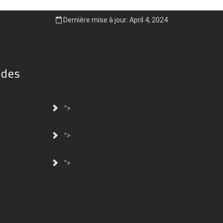
Dernière mise à jour: April 4, 2024
ides
">
">
">