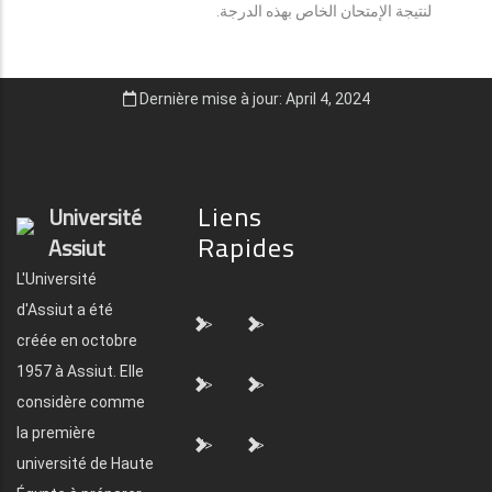
لنتيجة الإمتحان الخاص بهذه الدرجة.
Dernière mise à jour: April 4, 2024
Liens
Université
Rapides
Assiut
L'Université
d'Assiut a été
">
">
créée en octobre
1957 à Assiut. Elle
">
">
considère comme
la première
">
">
université de Haute