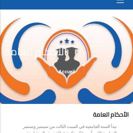
الأحكام العامة
Fil
Accueil
D'Ariane
الأحكام العامة
تبدأ السنة الجامعية في السبت الثالث من سبتمبر وتستمر
الدراسة ثلاثين أسبوعيًا، وتكون عطلة نصف السنة لمدة