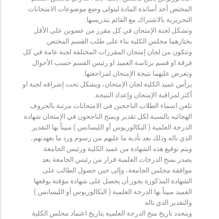
المختص أحد أساتذة المادة ليتولى وضع موضوعات الامتحانات
التحريرية بالاشتراك مع القائم بتدريسها.
وتشكل لجنة الإمتحان في كل مقرر من عضوين على الأقل
يختارهما مجلس الكلية بناء على طلب القسم المختص.
وتتكون من لجان إمتحان المقررات المختلفة لجنة عامة في كل
فرقة او قسم برئاسة العميد او رئيس القسم حسب الأحوال
وتعرض عليهما نتيجة الإمتحان لمراجعتها.
يرأس عميد الكلية لجان الإمتحان، ويشكل تحت إشرافه لجنة او
أكثر لمراقبة الإمتحان وإعداد النتيجة.
تلعن اسماء الطلاب الناجحين فى الامتحانات مرتبة بالحروف
الهجائيه بالنسبة لكل تقدير ويمنح الناجحون في الإمتحان شهادة
الدرجة العلمية ( البكالوريوس أو الليسانس ) مبيناً بها التقدير
الذي ناله وذلك بعد تأدية ما عليهم من رسوم ورد ما بعهدتهم،
ويتم توقيع هذه الشهادة من عميد الكلية ورئيس الجامعة.
يصدر بمنح الدرجات العلمية قرار من رئيس الجامعة بعد
موافقة مجلس الجامعة، وإلى حين حصول الطالب على
الشهادة المذكورة يجوز أن يحصل على شهادة مؤقتة يوقعها
العميد مبيناً بها الدرجة العلمية ( البكالوريوس أو الليسانس )
والتقدير الذي ناله.
ويتحدد تاريخ منح الدرجة العلمية بتاريخ اعتماد مجلس الكلية