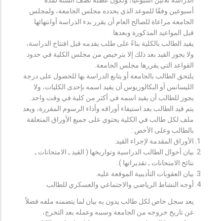
أسبوعين وفقًا للموعد الذي يحدده مجلس الجامعة، ولمجلس
الجامعة مراعاة للصالح العام أن يقرر بدء الدراسة أوانتهائها
قبل المواعيد المذكورة وبعدها.
يقيد الطالب بالكلية بناءً على طلب يقدمه قبل افتتاح الدراسة،
ولا يجوز القيد بعد ذلك إلا بترخيص من مجلس الكلية في حدود
القواعد التي يقررها مجلس الجامعة.
يلتحق الطالب بالجامعة أو يتابع الدراسة بها للحصول على درجة
الليسانس أو البكالوريوس أن يقيد اسمه بإحدى الكليات، ولا
يجوز للطالب أن يقيد اسمه في أكثر من كلية في وقت واحد.
يتم قيد الطالب بعد استيفاء أوراقه وأداء الرسوم المقررة، ويعد
ملف لكل طالب في الكلية يحتوي على جميع الأوراق المتعلقة
بالطالب وعلى الأخص :
الأوراق المقدمة لإجراء القيد.
بيان أحوال الطالب الدراسية وتواريخها ( القيد ـ الامتحانات ـ
نتائح الامتحانات ـ تقديراتها ).
بيان العقوبات التأديبية الموقعة عليه.
أوجه النشاط الرياضي والاجتماعي والعسكري للطالب.
يعد سجل خاص لكل طالب يدون به بيان لما يتضمنه ملفه فضلاً
عن تاريخ خروجه من الجامعة وسببه وعمله بعد التخرج،