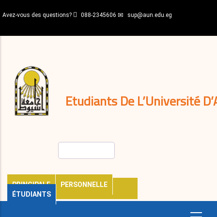
Aller
Avez-vous des questions?
088-2345606
sup@aun.edu.eg
au
contenu
N-
principal
Home
Règlements
&
décisions
Expatriés
Journal
Etudiants De L’Université D’
Rechercher
PRINCIPALE
PERSONNELLE
ÉTUDIANTS