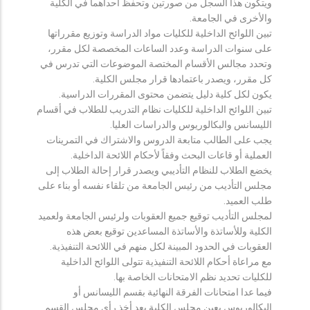
ويتكون هذا السجل من صورتين وتحفظ احداهما في الكلية
والأخرى في الجامعة.
تبين اللوائح الداخلية للكليات مواد الدراسة وتوزيع مقرراتها
على سنوات الدراسة وعدد الساعات المخصصة لكل مقرر،
وتحدد مجالس الأقسام المختصة الموضوعات التي تدرس في
كل مقرر، ويصدر باعتمادها قرار مجلس الكلية.
يكون لكل كلية دليل يتضمن محتوى المقررات الدراسية.
تبين اللوائح الداخلية للكليات نظام التدريب للطلاب في أقسام
الليسانس والبكالوريوس والدراسات العليا.
يجب على الطالب متابعة الدروس والاشتراك في التمرينات
العملية أو قاعات البحث وفقاً لأحكام اللائحة الداخلية.
يخضع الطلاب للنظام التأديبي ويصدر قرار إحالة الطلاب إلى
مجلس التأديب من رئيس الجامعة من تلقاء نفسه أو بناء على
طلب العميد.
لمجلس التأديب توقيع جميع العقوبات ولرئيس الجامعة ولعميد
الكلية وللأساتذة والأساتذة المساعدين توقيع بعض هذه
العقوبات في الحدود المبينة لكل منهم في اللائحة التنفيذية.
مع مراعاة أحكام اللائحة التنفيذية تتولى اللوائح الداخلية
للكليات تحديد نظم الامتحانات الخاصة بها.
فيما عدا امتحانات الفرقة النهائية بقسم الليسانس أو
البكالوريوس يعين مجلس الكلية بعد أخذ رأي مجلس القسم